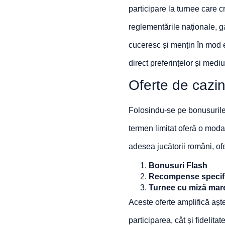
participare la turnee care 
reglementările naționale, ga
cuceresc și mențin în mod 
direct preferințelor și medi
Oferte de cazin
Folosindu-se pe bonusurile 
termen limitat oferă o modali
adesea jucătorii români, of
Bonusuri Flash
Recompense specifi
Turnee cu miză mar
Aceste oferte amplifică aște
participarea, cât și fidelit