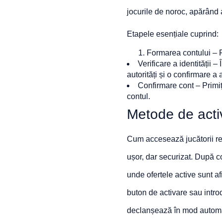
jocurile de noroc, apărând a
Etapele esențiale cuprind:
Formarea contului – Fu
Verificare a identității 
autorități și o confirmare a 
Confirmare cont – Primiț
contul.
Metode de acti
Cum accesează jucătorii re
ușor, dar securizat. După co
unde ofertele active sunt a
buton de activare sau intr
declanșează în mod automat