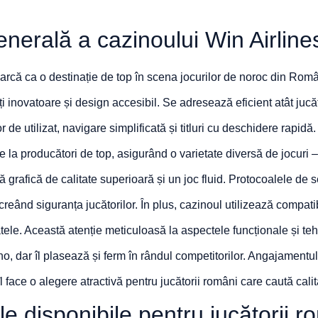
nerală a cazinoului Win Airline
rcă ca o destinație de top în scena jocurilor de noroc din Româ
ți inovatoare și design accesibil. Se adresează eficient atât jucăto
r de utilizat, navigare simplificată și titluri cu deschidere rapid
la producători de top, asigurând o varietate diversă de jocuri – d
ă grafică de calitate superioară și un joc fluid. Protocoalele de 
creând siguranța jucătorilor. În plus, cazinoul utilizează compat
ratele. Această atenție meticuloasă la aspectele funcționale și t
no, dar îl plasează și ferm în rândul competitorilor. Angajament
îl face o alegere atractivă pentru jucătorii români care caută calit
le disponibile pentru jucătorii r