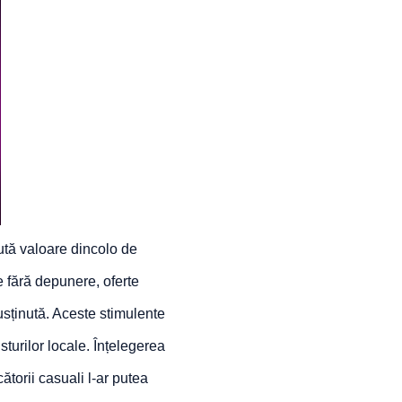
ută valoare dincolo de
e fără depunere, oferte
usținută. Aceste stimulente
turilor locale. Înțelegerea
torii casuali l-ar putea