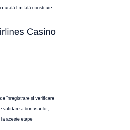
 durată limitată constituie
irlines Casino
 înregistrare și verificare
e validare a bonusurilor,
 la aceste etape