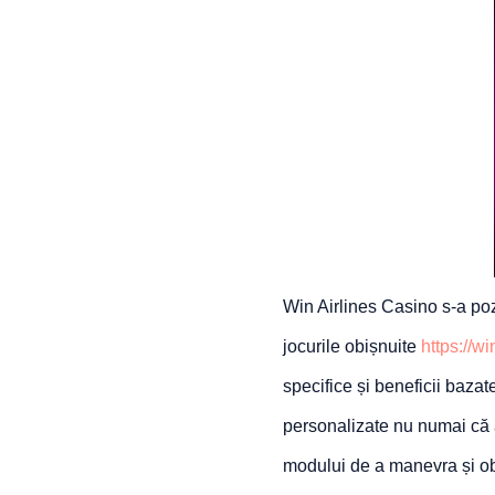
Win Airlines Casino s-a poz
jocurile obișnuite
https://wi
specifice și beneficii baza
personalizate nu numai că a
modului de a manevra și obț