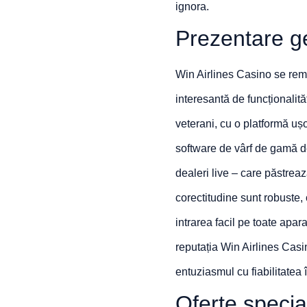
ignora.
Prezentare ge
Win Airlines Casino se rema
interesantă de funcționalită
veterani, cu o platformă ușo
software de vârf de gamă de 
dealeri live – care păstreaz
corectitudine sunt robuste, 
intrarea facil pe toate apa
reputația Win Airlines Casi
entuziasmul cu fiabilitatea 
Oferte specia