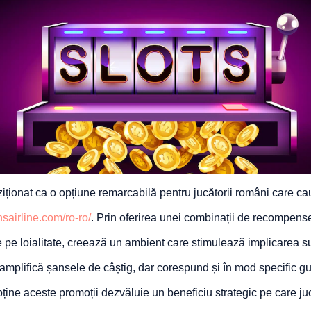
iționat ca o opțiune remarcabilă pentru jucătorii români care ca
nsairline.com/ro-ro/
. Prin oferirea unei combinații de recompens
te pe loialitate, creează un ambient care stimulează implicarea s
mplifică șansele de câștig, dar corespund și în mod specific gus
ine aceste promoții dezvăluie un beneficiu strategic pe care jucă