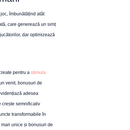
joc, îmbunătățind atât
tată, care generează un simț
jucătorilor, dar optimizează
 create pentru a
stimula
bun venit, bonusuri de
 evidențiază adesea
 crește semnificativ
uncte transformabile în
ii mari unice și bonusuri de