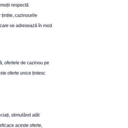
omoții respectă
țintite, cazinourile
e care se adresează în mod
ă, ofertele de cazinou pe
este oferte unice țintesc
ciați, stimulând atât
eficace aceste oferte,