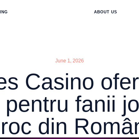
ING
ABOUT US
June 1, 2026
nes Casino ofer
 pentru fanii jo
roc din Româ