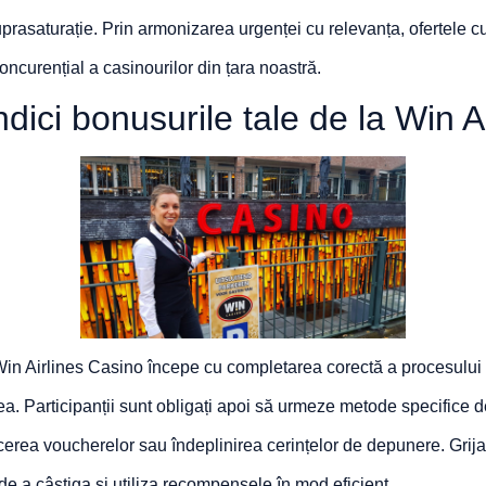
prasaturație. Prin armonizarea urgenței cu relevanța, ofertele cu
oncurențial a casinourilor din țara noastră.
ici bonusurile tale de la Win A
n Airlines Casino începe cu completarea corectă a procesului de
tea. Participanții sunt obligați apoi să urmeze metode specifice d
erea voucherelor sau îndeplinirea cerințelor de depunere. Grija
de a câștiga și utiliza recompensele în mod eficient.