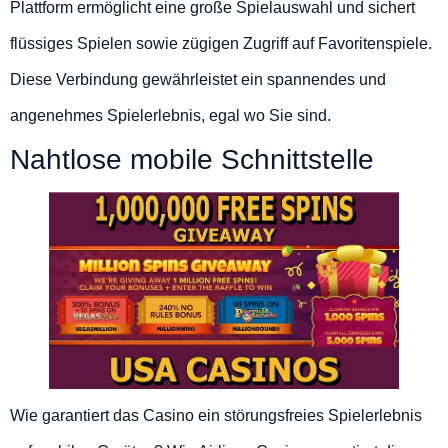
Plattform ermöglicht eine große Spielauswahl und sichert
flüssiges Spielen sowie zügigen Zugriff auf Favoritenspiele.
Diese Verbindung gewährleistet ein spannendes und
angenehmes Spielerlebnis, egal wo Sie sind.
Nahtlose mobile Schnittstelle
Wie garantiert das Casino ein störungsfreies Spielerlebnis