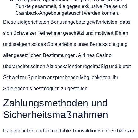
Punkte gesammelt, die gegen exklusive Preise und
Cashback-Angebote getauscht werden können.
Diese zielgerichteten Bonusangebote gewährleisten, dass
sich Schweizer Teilnehmer geschätzt und motiviert fühlen
und steigern so das Spielerlebnis unter Berücksichtigung
aller gesetzlichen Bestimmungen. Airlines Casino
überarbeitet seinen Aktionskalender regelmäßig und bietet
Schweizer Spielern ansprechende Möglichkeiten, ihr
Spielerlebnis bestmöglich zu gestalten.
Zahlungsmethoden und
Sicherheitsmaßnahmen
Da geschützte und komfortable Transaktionen für Schweizer