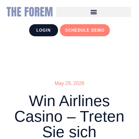
LOGIN
SCHEDULE DEMO
May 29, 2026
Win Airlines
Casino – Treten
Sie sich