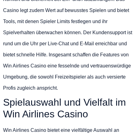
Casino legt zudem Wert auf bewusstes Spielen und bietet
Tools, mit denen Spieler Limits festlegen und ihr
Spielverhalten überwachen können. Der Kundensupport ist
rund um die Uhr per Live-Chat und E-Mail erreichbar und
bietet schnelle Hilfe. Insgesamt schaffen die Features von
Win Airlines Casino eine fesselnde und vertrauenswürdige
Umgebung, die sowohl Freizeitspieler als auch versierte
Profis zugleich anspricht.
Spielauswahl und Vielfalt im
Win Airlines Casino
Win Airlines Casino bietet eine vielfältige Auswahl an