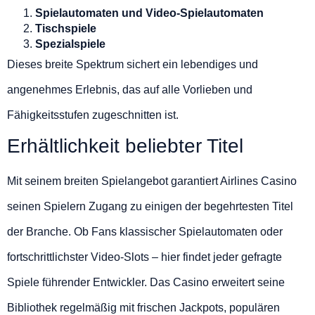
Spielautomaten und Video-Spielautomaten
Tischspiele
Spezialspiele
Dieses breite Spektrum sichert ein lebendiges und
angenehmes Erlebnis, das auf alle Vorlieben und
Fähigkeitsstufen zugeschnitten ist.
Erhältlichkeit beliebter Titel
Mit seinem breiten Spielangebot garantiert Airlines Casino
seinen Spielern Zugang zu einigen der begehrtesten Titel
der Branche. Ob Fans klassischer Spielautomaten oder
fortschrittlichster Video-Slots – hier findet jeder gefragte
Spiele führender Entwickler. Das Casino erweitert seine
Bibliothek regelmäßig mit frischen Jackpots, populären