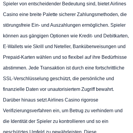
Spieler von entscheidender Bedeutung sind, bietet Airlines
Casino eine breite Palette sicherer Zahlungsmethoden, die
störungsfreie Ein- und Auszahlungen ermöglichen. Spieler
können aus gängigen Optionen wie Kredit- und Debitkarten,
E-Wallets wie Skrill und Neteller, Banküberweisungen und
Prepaid-Karten wählen und so flexibel auf ihre Bedürfnisse
abstimmen. Jede Transaktion ist durch eine fortschrittliche
SSL-Verschlüsselung geschützt, die persönliche und
finanzielle Daten vor unautorisiertem Zugriff bewahrt.
Darüber hinaus setzt Airlines Casino rigorose
Verifizierungsverfahren ein, um Betrug zu verhindern und
die Identität der Spieler zu kontrollieren und so ein
geschütztes Umfeld zu gewährleisten. Diese