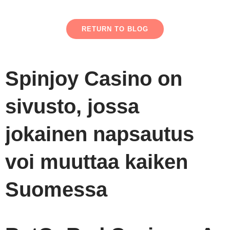
RETURN TO BLOG
Spinjoy Casino on
sivusto, jossa
jokainen napsautus
voi muuttaa kaiken
Suomessa