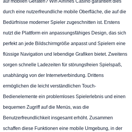
auf mobilen Geräten? Win Airlines Casino garantiert dies
durch eine nutzerfreundliche mobile Oberfläche, die auf die
Bedürfnisse moderner Spieler zugeschnitten ist. Erstens
nutzt die Plattform ein anpassungsfähiges Design, das sich
perfekt an jede Bildschirmgröße anpasst und Spielern eine
flüssige Navigation und lebendige Grafiken bietet. Zweitens
sorgen schnelle Ladezeiten für störungsfreien Spielspaß,
unabhängig von der Internetverbindung. Drittens
ermöglichen die leicht verständlichen Touch-
Bedienelemente ein problemloses Spielerlebnis und einen
bequemen Zugriff auf die Menüs, was die
Benutzerfreundlichkeit insgesamt erhöht. Zusammen
schaffen diese Funktionen eine mobile Umgebung, in der