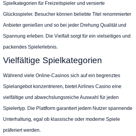
Spielkategorien für Freizeitspieler und versierte
Glücksspieler. Besucher können beliebte Titel renommierter
Anbieter genießen und so bei jeder Drehung Qualität und
Spannung erleben. Die Vielfalt sorgt für ein vielseitiges und
packendes Spielerlebnis.
Vielfältige Spielkategorien
Während viele Online-Casinos sich auf ein begrenztes
Spielangebot konzentrieren, bietet Airlines Casino eine
vielfältige und abwechslungsreiche Auswahl für jeden
Spielertyp. Die Plattform garantiert jedem Nutzer spannende
Unterhaltung, egal ob klassische oder moderne Spiele
präferiert werden.