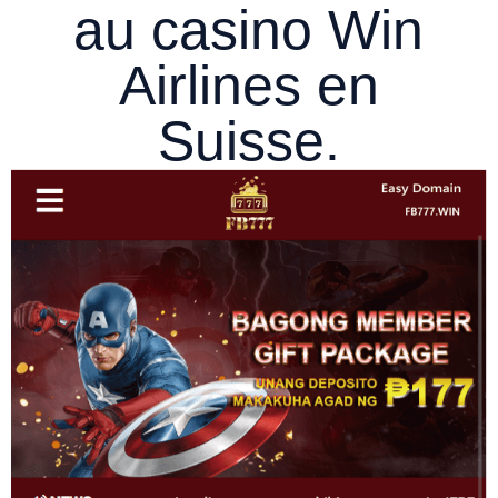
au casino Win
Airlines en
Suisse.