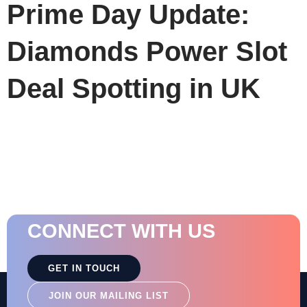
Prime Day Update:
Diamonds Power Slot
Deal Spotting in UK
CONNECT WITH US
GET IN TOUCH
JOIN OUR MAILING LIST