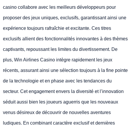
casino collabore avec les meilleurs développeurs pour
proposer des jeux uniques, exclusifs, garantissant ainsi une
expérience toujours rafraîchie et excitante. Ces titres
exclusifs allient des fonctionnalités innovantes à des thèmes
captivants, repoussant les limites du divertissement. De
plus, Win Airlines Casino intègre rapidement les jeux
récents, assurant ainsi une sélection toujours à la fine pointe
de la technologie et en phase avec les tendances du
secteur. Cet engagement envers la diversité et l’innovation
séduit aussi bien les joueurs aguerris que les nouveaux
venus désireux de découvrir de nouvelles aventures
ludiques. En combinant caractère exclusif et dernières