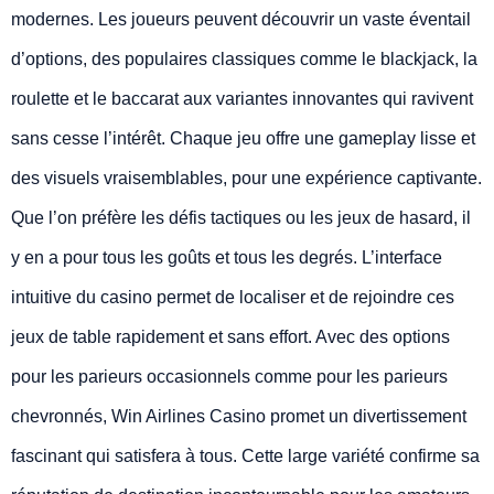
modernes. Les joueurs peuvent découvrir un vaste éventail
d’options, des populaires classiques comme le blackjack, la
roulette et le baccarat aux variantes innovantes qui ravivent
sans cesse l’intérêt. Chaque jeu offre une gameplay lisse et
des visuels vraisemblables, pour une expérience captivante.
Que l’on préfère les défis tactiques ou les jeux de hasard, il
y en a pour tous les goûts et tous les degrés. L’interface
intuitive du casino permet de localiser et de rejoindre ces
jeux de table rapidement et sans effort. Avec des options
pour les parieurs occasionnels comme pour les parieurs
chevronnés, Win Airlines Casino promet un divertissement
fascinant qui satisfera à tous. Cette large variété confirme sa