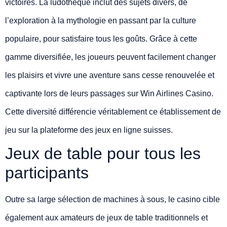
victoires. La ludothèque inclut des sujets divers, de
l’exploration à la mythologie en passant par la culture
populaire, pour satisfaire tous les goûts. Grâce à cette
gamme diversifiée, les joueurs peuvent facilement changer
les plaisirs et vivre une aventure sans cesse renouvelée et
captivante lors de leurs passages sur Win Airlines Casino.
Cette diversité différencie véritablement ce établissement de
jeu sur la plateforme des jeux en ligne suisses.
Jeux de table pour tous les
participants
Outre sa large sélection de machines à sous, le casino cible
également aux amateurs de jeux de table traditionnels et