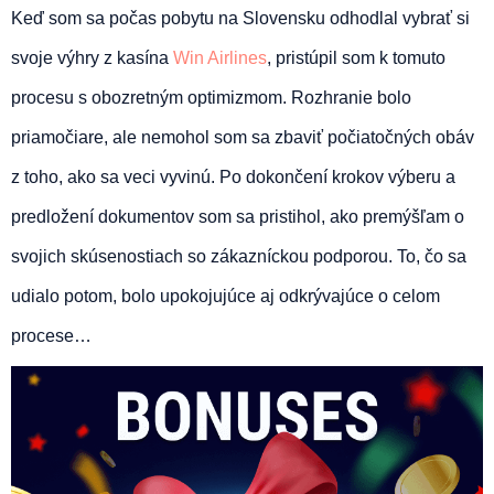
Keď som sa počas pobytu na Slovensku odhodlal vybrať si
svoje výhry z kasína
Win Airlines
, pristúpil som k tomuto
procesu s obozretným optimizmom. Rozhranie bolo
priamočiare, ale nemohol som sa zbaviť počiatočných obáv
z toho, ako sa veci vyvinú. Po dokončení krokov výberu a
predložení dokumentov som sa pristihol, ako premýšľam o
svojich skúsenostiach so zákazníckou podporou. To, čo sa
udialo potom, bolo upokojujúce aj odkrývajúce o celom
procese…