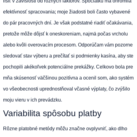
líšiť v závislosti od rôznych faktorov. Spočiatku ma ohromila
efektívnosť spracovania; moje žiadosti boli často vybavené
do pár pracovných dní. Je však podstatné riadiť očakávania,
pretože môže dôjsť k oneskoreniam, najmä počas vrcholu
alebo kvôli overovacím procesom. Odporúčam vám pozorne
sledovať stav výberu a prečítať si podmienky kasína, aby ste
pochopili akékoľvek potenciálne prekážky. Celkovo bola pre
mňa skúsenosť väčšinou pozitívna a ocenil som, ako systém
vo všeobecnosti uprednostňoval včasné výplaty, čo zvýšilo
moju vieru v ich prevádzku.
Variabilita spôsobu platby
Rôzne platobné metódy môžu značne ovplyvniť, ako dlho