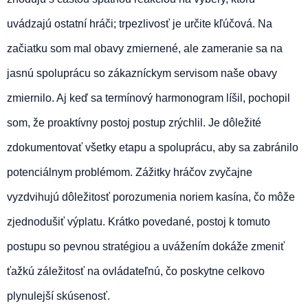
uvádzajú ostatní hráči; trpezlivosť je určite kľúčová. Na
začiatku som mal obavy zmiernené, ale zameranie sa na
jasnú spoluprácu so zákazníckym servisom naše obavy
zmiernilo. Aj keď sa termínový harmonogram líšil, pochopil
som, že proaktívny postoj postup zrýchlil. Je dôležité
zdokumentovať všetky etapu a spoluprácu, aby sa zabránilo
potenciálnym problémom. Zážitky hráčov zvyčajne
vyzdvihujú dôležitosť porozumenia noriem kasína, čo môže
zjednodušiť výplatu. Krátko povedané, postoj k tomuto
postupu so pevnou stratégiou a uvážením dokáže zmeniť
ťažkú záležitosť na ovládateľnú, čo poskytne celkovo
plynulejší skúsenosť.