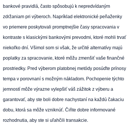
bankové pravidlá, často spôsobujú k nepredvídaným
zdržaniam pri výberoch. Napríklad elektronické peňaženky
vo priemere poskytovali promptnejšie časy spracovania v
kontraste s klasickými bankovými prevodmi, ktoré mohli trvať
niekoľko dní. Všimol som si však, že určité alternatívy majú
poplatky za spracovanie, ktoré môžu zmenšiť vaše finančné
prostriedky. Pred výberom platobnej metódy posúďte prínosy
tempa v porovnaní s možným nákladom. Pochopenie týchto
jemností môže výrazne vylepšiť váš zážitok z výberu a
garantovať, aby ste boli dobre nachystaní na každú čakaciu
dobu, ktorá sa môže vzniknúť. Čiňte dobre informované
rozhodnutia, aby ste si uľahčili transakcie.