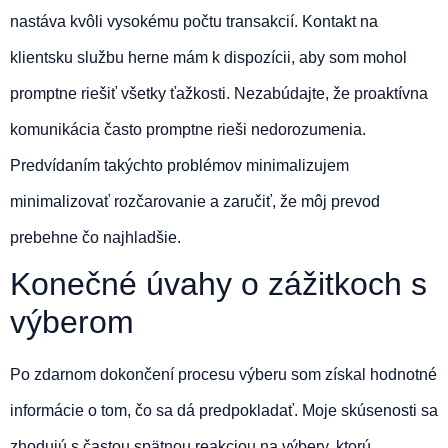
nastáva kvôli vysokému počtu transakcií. Kontakt na
klientsku službu herne mám k dispozícii, aby som mohol
promptne riešiť všetky ťažkosti. Nezabúdajte, že proaktívna
komunikácia často promptne rieši nedorozumenia.
Predvídaním takýchto problémov minimalizujem
minimalizovať rozčarovanie a zaručiť, že môj prevod
prebehne čo najhladšie.
Konečné úvahy o zážitkoch s
výberom
Po zdarnom dokončení procesu výberu som získal hodnotné
informácie o tom, čo sa dá predpokladať. Moje skúsenosti sa
zhodujú s častou spätnou reakciou na výbery, ktorú