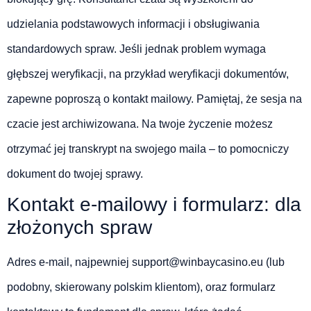
udzielania podstawowych informacji i obsługiwania
standardowych spraw. Jeśli jednak problem wymaga
głębszej weryfikacji, na przykład weryfikacji dokumentów,
zapewne poproszą o kontakt mailowy. Pamiętaj, że sesja na
czacie jest archiwizowana. Na twoje życzenie możesz
otrzymać jej transkrypt na swojego maila – to pomocniczy
dokument do twojej sprawy.
Kontakt e-mailowy i formularz: dla
złożonych spraw
Adres e-mail, najpewniej support@winbaycasino.eu (lub
podobny, skierowany polskim klientom), oraz formularz