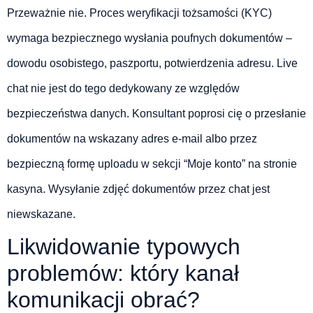
Przeważnie nie. Proces weryfikacji tożsamości (KYC)
wymaga bezpiecznego wysłania poufnych dokumentów –
dowodu osobistego, paszportu, potwierdzenia adresu. Live
chat nie jest do tego dedykowany ze względów
bezpieczeństwa danych. Konsultant poprosi cię o przesłanie
dokumentów na wskazany adres e-mail albo przez
bezpieczną formę uploadu w sekcji “Moje konto” na stronie
kasyna. Wysyłanie zdjęć dokumentów przez chat jest
niewskazane.
Likwidowanie typowych
problemów: który kanał
komunikacji obrać?