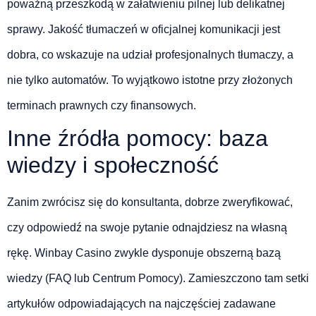
poważną przeszkodą w załatwieniu pilnej lub delikatnej
sprawy. Jakość tłumaczeń w oficjalnej komunikacji jest
dobra, co wskazuje na udział profesjonalnych tłumaczy, a
nie tylko automatów. To wyjątkowo istotne przy złożonych
terminach prawnych czy finansowych.
Inne źródła pomocy: baza
wiedzy i społeczność
Zanim zwrócisz się do konsultanta, dobrze zweryfikować,
czy odpowiedź na swoje pytanie odnajdziesz na własną
rękę. Winbay Casino zwykle dysponuje obszerną bazą
wiedzy (FAQ lub Centrum Pomocy). Zamieszczono tam setki
artykułów odpowiadających na najczęściej zadawane