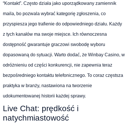
“Kontakt”. Często działa jako uporządkowany zamiennik
maila, bo pozwala wybrać kategorię zgłoszenia, co
przyspiesza jego trafienie do odpowiedniego działu. Każdy
z tych kanałów ma swoje miejsce. Ich równoczesna
dostępność gwarantuje graczowi swobodę wyboru
dopasowaną do sytuacji. Warto dodać, że Winbay Casino, w
odróżnieniu od części konkurencji, nie zapewnia teraz
bezpośredniego kontaktu telefonicznego. To coraz częstsza
praktyka w branży, nastawiona na tworzenie
udokumentowanej historii każdej sprawy.
Live Chat: prędkość i
natychmiastowość