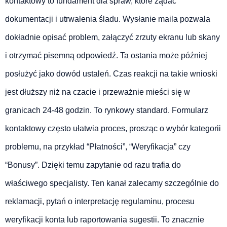
kontaktowy to fundament dla spraw, które żądać
dokumentacji i utrwalenia śladu. Wysłanie maila pozwala
dokładnie opisać problem, załączyć zrzuty ekranu lub skany
i otrzymać pisemną odpowiedź. Ta ostania może później
posłużyć jako dowód ustaleń. Czas reakcji na takie wnioski
jest dłuższy niż na czacie i przeważnie mieści się w
granicach 24-48 godzin. To rynkowy standard. Formularz
kontaktowy często ułatwia proces, prosząc o wybór kategorii
problemu, na przykład “Płatności”, “Weryfikacja” czy
“Bonusy”. Dzięki temu zapytanie od razu trafia do
właściwego specjalisty. Ten kanał zalecamy szczególnie do
reklamacji, pytań o interpretację regulaminu, procesu
weryfikacji konta lub raportowania sugestii. To znacznie