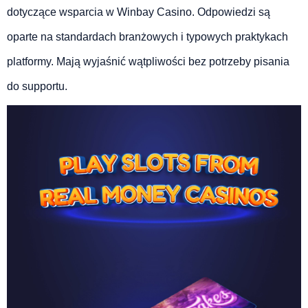
dotyczące wsparcia w Winbay Casino. Odpowiedzi są
oparte na standardach branżowych i typowych praktykach
platformy. Mają wyjaśnić wątpliwości bez potrzeby pisania
do supportu.