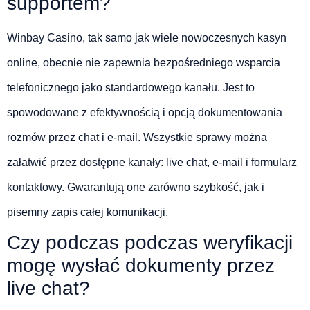
supportem?
Winbay Casino, tak samo jak wiele nowoczesnych kasyn
online, obecnie nie zapewnia bezpośredniego wsparcia
telefonicznego jako standardowego kanału. Jest to
spowodowane z efektywnością i opcją dokumentowania
rozmów przez chat i e-mail. Wszystkie sprawy można
załatwić przez dostępne kanały: live chat, e-mail i formularz
kontaktowy. Gwarantują one zarówno szybkość, jak i
pisemny zapis całej komunikacji.
Czy podczas podczas weryfikacji
mogę wysłać dokumenty przez
live chat?