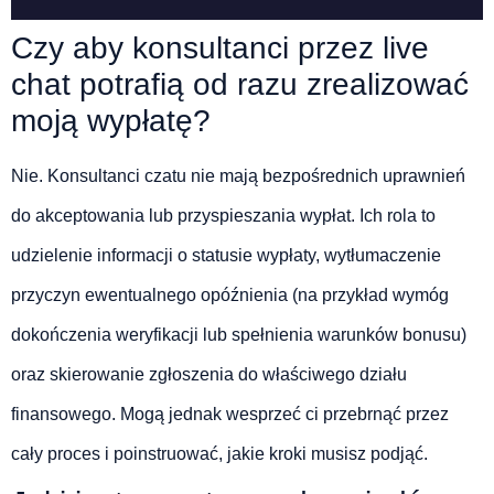
Czy aby konsultanci przez live
chat potrafią od razu zrealizować
moją wypłatę?
Nie. Konsultanci czatu nie mają bezpośrednich uprawnień
do akceptowania lub przyspieszania wypłat. Ich rola to
udzielenie informacji o statusie wypłaty, wytłumaczenie
przyczyn ewentualnego opóźnienia (na przykład wymóg
dokończenia weryfikacji lub spełnienia warunków bonusu)
oraz skierowanie zgłoszenia do właściwego działu
finansowego. Mogą jednak wesprzeć ci przebrnąć przez
cały proces i poinstruować, jakie kroki musisz podjąć.