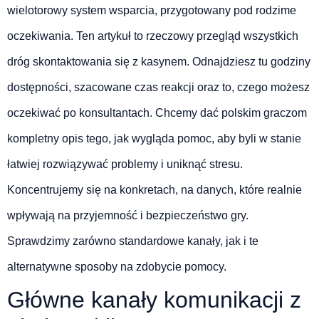
wielotorowy system wsparcia, przygotowany pod rodzime
oczekiwania. Ten artykuł to rzeczowy przegląd wszystkich
dróg skontaktowania się z kasynem. Odnajdziesz tu godziny
dostępności, szacowane czas reakcji oraz to, czego możesz
oczekiwać po konsultantach. Chcemy dać polskim graczom
kompletny opis tego, jak wygląda pomoc, aby byli w stanie
łatwiej rozwiązywać problemy i uniknąć stresu.
Koncentrujemy się na konkretach, na danych, które realnie
wpływają na przyjemność i bezpieczeństwo gry.
Sprawdzimy zarówno standardowe kanały, jak i te
alternatywne sposoby na zdobycie pomocy.
Główne kanały komunikacji z