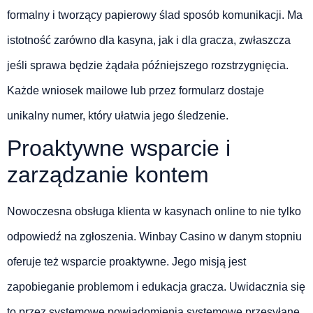
formalny i tworzący papierowy ślad sposób komunikacji. Ma
istotność zarówno dla kasyna, jak i dla gracza, zwłaszcza
jeśli sprawa będzie żądała późniejszego rozstrzygnięcia.
Każde wniosek mailowe lub przez formularz dostaje
unikalny numer, który ułatwia jego śledzenie.
Proaktywne wsparcie i
zarządzanie kontem
Nowoczesna obsługa klienta w kasynach online to nie tylko
odpowiedź na zgłoszenia. Winbay Casino w danym stopniu
oferuje też wsparcie proaktywne. Jego misją jest
zapobieganie problemom i edukacja gracza. Uwidacznia się
to przez systemowe powiadomienia systemowe przesyłane