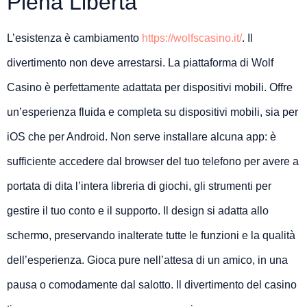
Piena Libertà
L’esistenza è cambiamento
https://wolfscasino.it/
. Il
divertimento non deve arrestarsi. La piattaforma di Wolf
Casino è perfettamente adattata per dispositivi mobili. Offre
un’esperienza fluida e completa su dispositivi mobili, sia per
iOS che per Android. Non serve installare alcuna app: è
sufficiente accedere dal browser del tuo telefono per avere a
portata di dita l’intera libreria di giochi, gli strumenti per
gestire il tuo conto e il supporto. Il design si adatta allo
schermo, preservando inalterate tutte le funzioni e la qualità
dell’esperienza. Gioca pure nell’attesa di un amico, in una
pausa o comodamente dal salotto. Il divertimento del casino