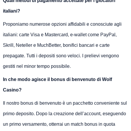
Quali metodi di pagamento accettate per i giocatori
italiani?
Proponiamo numerose opzioni affidabili e conosciute agli
italiani: carte Visa e Mastercard, e-wallet come PayPal,
Skrill, Neteller e MuchBetter, bonifici bancari e carte
prepagate. Tutti i depositi sono veloci. I prelievi vengono
gestiti nel minor tempo possibile.
In che modo agisce il bonus di benvenuto di Wolf
Casino?
Il nostro bonus di benvenuto è un pacchetto conveniente sul
primo deposito. Dopo la creazione dell’account, eseguendo
un primo versamento, otterrai un match bonus in quota