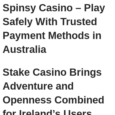
Spinsy Casino – Play
Safely With Trusted
Payment Methods in
Australia
Stake Casino Brings
Adventure and
Openness Combined
for Ireland’s Users