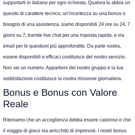
supportarti in italiano per ogni richiesta. Qualora tu abbia un
quesito di carattere tecnico, un’incertezza su una bonus o
bisogno di una assistenza, siamo disponibili 24 ore su 24, 7
giorni su 7, tramite live chat per una risposta rapida, e via
email per le questioni più approfondite. Da parte nostra,
essere disponibili e efficaci costituisce del nostro servizio.
Non sei un numero. Appartieni del nostro gruppo e la tua
soddisfazione costituisce la nostra missione giornaliera.
Bonus e Bonus con Valore
Reale
Riteniamo che un accoglienza debba essere caloroso e che
il viaggio di gioco sia arricchito di imprevisti. I nostri bonus