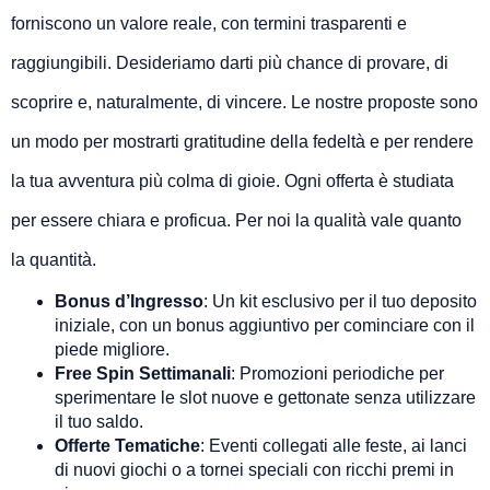
forniscono un valore reale, con termini trasparenti e
raggiungibili. Desideriamo darti più chance di provare, di
scoprire e, naturalmente, di vincere. Le nostre proposte sono
un modo per mostrarti gratitudine della fedeltà e per rendere
la tua avventura più colma di gioie. Ogni offerta è studiata
per essere chiara e proficua. Per noi la qualità vale quanto
la quantità.
Bonus d’Ingresso
: Un kit esclusivo per il tuo deposito
iniziale, con un bonus aggiuntivo per cominciare con il
piede migliore.
Free Spin Settimanali
: Promozioni periodiche per
sperimentare le slot nuove e gettonate senza utilizzare
il tuo saldo.
Offerte Tematiche
: Eventi collegati alle feste, ai lanci
di nuovi giochi o a tornei speciali con ricchi premi in