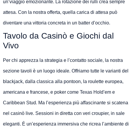
un’viaggio emozionante. La rotazione dei rulli crea sempre
attesa. Con la nostra offerta, quella carica di attesa può
diventare una vittoria concreta in un batter d’occhio.
Tavolo da Casinò e Giochi dal
Vivo
Per chi apprezza la strategia e l’contatto sociale, la nostra
sezione tavoli è un luogo ideale. Offriamo tutte le varianti del
blackjack, dalla classica alla pontoon, la roulette europea,
americana e francese, e poker come Texas Hold’em e
Caribbean Stud. Ma l’esperienza più affascinante si scatena
nel casinò live. Sessioni in diretta con veri croupier, in sale
eleganti. È un’esperienza immersiva che ricrea l’ambiente di