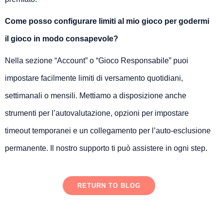
Come posso configurare limiti al mio gioco per godermi
il gioco in modo consapevole?
Nella sezione “Account” o “Gioco Responsabile” puoi
impostare facilmente limiti di versamento quotidiani,
settimanali o mensili. Mettiamo a disposizione anche
strumenti per l’autovalutazione, opzioni per impostare
timeout temporanei e un collegamento per l’auto-esclusione
permanente. Il nostro supporto ti può assistere in ogni step.
RETURN TO BLOG