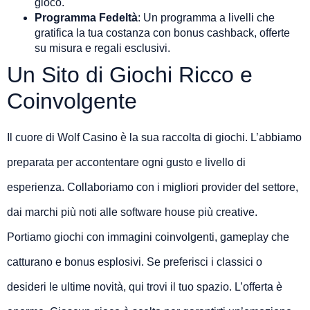
gioco.
Programma Fedeltà
: Un programma a livelli che
gratifica la tua costanza con bonus cashback, offerte
su misura e regali esclusivi.
Un Sito di Giochi Ricco e
Coinvolgente
Il cuore di Wolf Casino è la sua raccolta di giochi. L’abbiamo
preparata per accontentare ogni gusto e livello di
esperienza. Collaboriamo con i migliori provider del settore,
dai marchi più noti alle software house più creative.
Portiamo giochi con immagini coinvolgenti, gameplay che
catturano e bonus esplosivi. Se preferisci i classici o
desideri le ultime novità, qui trovi il tuo spazio. L’offerta è