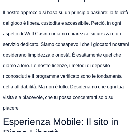
Il nostro approccio si basa su un principio basilare: la felicità
del gioco è libera, custodita e accessibile. Perciò, in ogni
aspetto di Wolf Casino uniamo chiarezza, sicurezza e un
servizio dedicato. Siamo consapevoli che i giocatori nostrani
desiderano limpidezza e onestà. È esattamente quel che
diamo a loro. Le nostre licenze, i metodi di deposito
riconosciuti e il programma verificato sono le fondamenta
della affidabilità. Ma non è tutto. Desideriamo che ogni tua
visita sia piacevole, che tu possa concentrarti solo sul
piacere
Esperienza Mobile: Il sito in