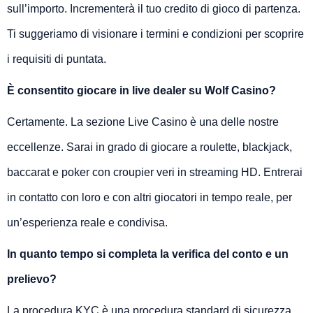
sull’importo. Incrementerà il tuo credito di gioco di partenza.
Ti suggeriamo di visionare i termini e condizioni per scoprire
i requisiti di puntata.
È consentito giocare in live dealer su Wolf Casino?
Certamente. La sezione Live Casino è una delle nostre
eccellenze. Sarai in grado di giocare a roulette, blackjack,
baccarat e poker con croupier veri in streaming HD. Entrerai
in contatto con loro e con altri giocatori in tempo reale, per
un’esperienza reale e condivisa.
In quanto tempo si completa la verifica del conto e un
prelievo?
La procedura KYC è una procedura standard di sicurezza.