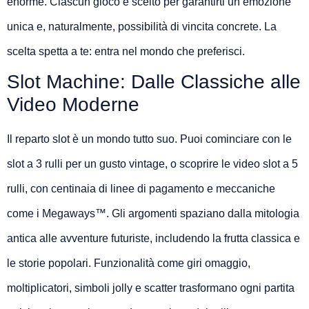
enorme. Ciascun gioco è scelto per garantirti un’emozione
unica e, naturalmente, possibilità di vincita concrete. La
scelta spetta a te: entra nel mondo che preferisci.
Slot Machine: Dalle Classiche alle
Video Moderne
Il reparto slot è un mondo tutto suo. Puoi cominciare con le
slot a 3 rulli per un gusto vintage, o scoprire le video slot a 5
rulli, con centinaia di linee di pagamento e meccaniche
come i Megaways™. Gli argomenti spaziano dalla mitologia
antica alle avventure futuriste, includendo la frutta classica e
le storie popolari. Funzionalità come giri omaggio,
moltiplicatori, simboli jolly e scatter trasformano ogni partita