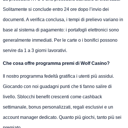
Solitamente si conclude entro 24 ore dopo l’invio dei
documenti. A verifica conclusa, i tempi di prelievo variano in
base al sistema di pagamento: i portafogli elettronici sono
generalmente immediati. Per le carte o i bonifici possono
servire da 1 a 3 giorni lavorativi.
Che cosa offre programma premi di Wolf Casino?
Il nostro programma fedeltà gratifica i utenti più assidui.
Giocando con noi guadagni punti che ti fanno salire di
livello. Sblocchi benefit crescenti come cashback
settimanale, bonus personalizzati, regali esclusivi e un
account manager dedicato. Quanto più giochi, tanto più sei
premiato.