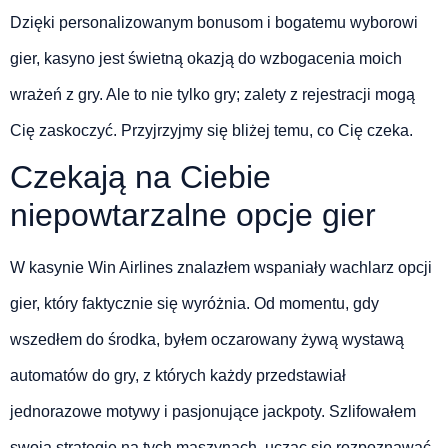
Dzięki personalizowanym bonusom i bogatemu wyborowi
gier, kasyno jest świetną okazją do wzbogacenia moich
wrażeń z gry. Ale to nie tylko gry; zalety z rejestracji mogą
Cię zaskoczyć. Przyjrzyjmy się bliżej temu, co Cię czeka.
Czekają na Ciebie
niepowtarzalne opcje gier
W kasynie Win Airlines znalazłem wspaniały wachlarz opcji
gier, który faktycznie się wyróżnia. Od momentu, gdy
wszedłem do środka, byłem oczarowany żywą wystawą
automatów do gry, z których każdy przedstawiał
jednorazowe motywy i pasjonujące jackpoty. Szlifowałem
swoją strategię na tych maszynach, ucząc się rozpoznawać