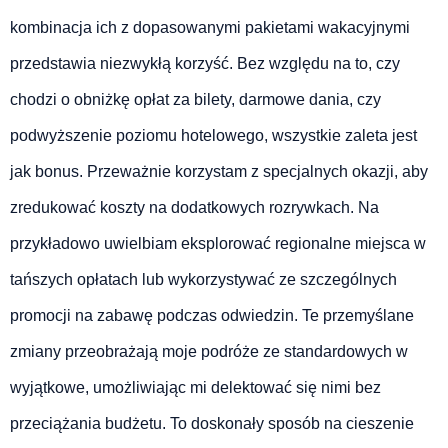
kombinacja ich z dopasowanymi pakietami wakacyjnymi
przedstawia niezwykłą korzyść. Bez względu na to, czy
chodzi o obniżkę opłat za bilety, darmowe dania, czy
podwyższenie poziomu hotelowego, wszystkie zaleta jest
jak bonus. Przeważnie korzystam z specjalnych okazji, aby
zredukować koszty na dodatkowych rozrywkach. Na
przykładowo uwielbiam eksplorować regionalne miejsca w
tańszych opłatach lub wykorzystywać ze szczególnych
promocji na zabawę podczas odwiedzin. Te przemyślane
zmiany przeobrażają moje podróże ze standardowych w
wyjątkowe, umożliwiając mi delektować się nimi bez
przeciążania budżetu. To doskonały sposób na cieszenie