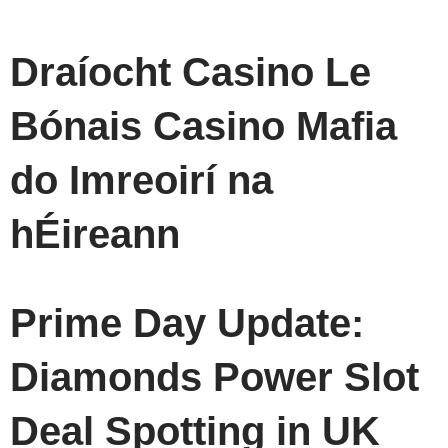
Draíocht Casino Le
Bónais Casino Mafia
do Imreoirí na
hÉireann
Prime Day Update:
Diamonds Power Slot
Deal Spotting in UK