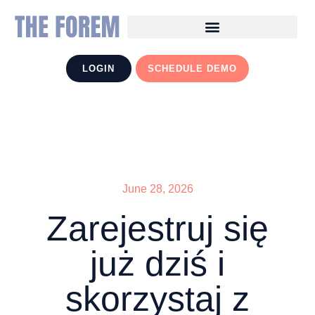
LOGIN
SCHEDULE DEMO
June 28, 2026
Zarejestruj się
już dziś i
skorzystaj z