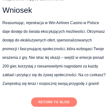
Wniosek
Reasumując, rejestracja w Win Airlines Casino w Polsce
daje dostęp do świata ekscytujących możliwości. Otrzymasz
dostęp do ekskluzywnych ofert, spersonalizowanych
promocji i fascynującej społeczności, która wzbogaci Twoje
wrażenia z gry. Nie strac tej okazji – wejdź w emocje ponad
200 gier, korzystaj z niesamowitymi nagrodami za każdy
zakład i przyłącz się do żywej społeczności. Na co czekasz?
Zarejestruj się teraz i rozpocznij swoją przygodę z grami!
RETURN TO BLOG