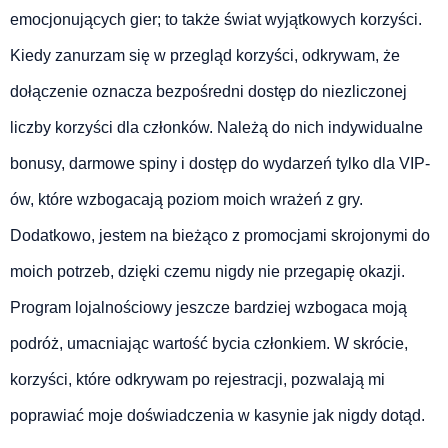
emocjonujących gier; to także świat wyjątkowych korzyści.
Kiedy zanurzam się w przegląd korzyści, odkrywam, że
dołączenie oznacza bezpośredni dostęp do niezliczonej
liczby korzyści dla członków. Należą do nich indywidualne
bonusy, darmowe spiny i dostęp do wydarzeń tylko dla VIP-
ów, które wzbogacają poziom moich wrażeń z gry.
Dodatkowo, jestem na bieżąco z promocjami skrojonymi do
moich potrzeb, dzięki czemu nigdy nie przegapię okazji.
Program lojalnościowy jeszcze bardziej wzbogaca moją
podróż, umacniając wartość bycia członkiem. W skrócie,
korzyści, które odkrywam po rejestracji, pozwalają mi
poprawiać moje doświadczenia w kasynie jak nigdy dotąd.