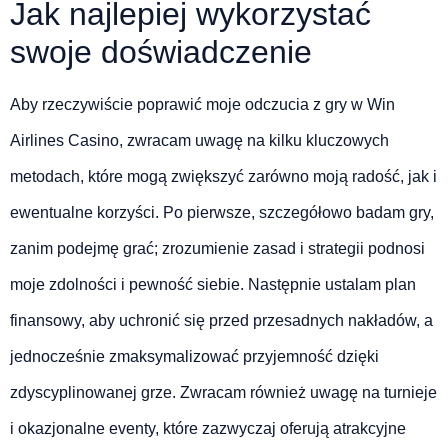
Jak najlepiej wykorzystać
swoje doświadczenie
Aby rzeczywiście poprawić moje odczucia z gry w Win
Airlines Casino, zwracam uwagę na kilku kluczowych
metodach, które mogą zwiększyć zarówno moją radość, jak i
ewentualne korzyści. Po pierwsze, szczegółowo badam gry,
zanim podejmę grać; zrozumienie zasad i strategii podnosi
moje zdolności i pewność siebie. Następnie ustalam plan
finansowy, aby uchronić się przed przesadnych nakładów, a
jednocześnie zmaksymalizować przyjemność dzięki
zdyscyplinowanej grze. Zwracam również uwagę na turnieje
i okazjonalne eventy, które zazwyczaj oferują atrakcyjne