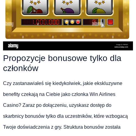
Propozycje bonusowe tylko dla
członków
Czy zastanawiałeś się kiedykolwiek, jakie ekskluzywne
benefity czekają na Ciebie jako członka Win Airlines
Casino? Zaraz po dołączeniu, uzyskasz dostęp do
skarbnicy bonusów tylko dla uczestników, które wzbogacą
Twoje doświadczenia z gry. Struktura bonusów została