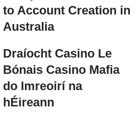
to Account Creation in
Australia
Draíocht Casino Le
Bónais Casino Mafia
do Imreoirí na
hÉireann