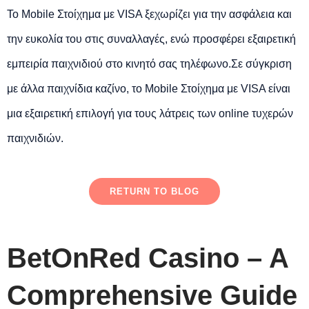
Το Mobile Στοίχημα με VISA ξεχωρίζει για την ασφάλεια και
την ευκολία του στις συναλλαγές, ενώ προσφέρει εξαιρετική
εμπειρία παιχνιδιού στο κινητό σας τηλέφωνο.Σε σύγκριση
με άλλα παιχνίδια καζίνο, το Mobile Στοίχημα με VISA είναι
μια εξαιρετική επιλογή για τους λάτρεις των online τυχερών
παιχνιδιών.
RETURN TO BLOG
BetOnRed Casino – A
Comprehensive Guide