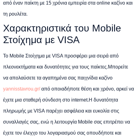
από έναν παίκτη με 15 χρόνια εμπειρία στα online καζίνο και
τη ρουλέτα.
Χαρακτηριστικά του Mobile
Στοίχημα με VISA
Το Mobile Στοίχημα με VISA προσφέρει μια σειρά από
πλεονεκτήματα και δυνατότητες για τους παίκτες.Μπορείτε
να απολαύσετε τα αγαπημένα σας παιχνίδια καζίνο
yannisstavrou.gr/
από οποιαδήποτε θέση και χρόνο, αρκεί να
έχετε μια σταθερή σύνδεση στο internet.Η δυνατότητα
πληρωμής με VISA παρέχει ασφάλεια και ευκολία στις
συναλλαγές σας, ενώ η λειτουργία Mobile σας επιτρέπει να
έχετε τον έλεγχο του λογαριασμού σας οπουδήποτε και