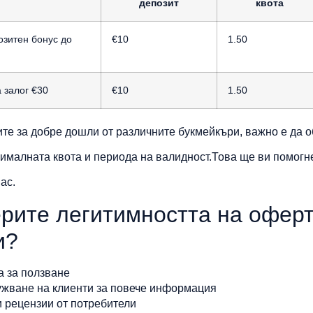
депозит
квота
зитен бонус до
€10
1.50
 залог €30
€10
1.50
те за добре дошли от различните букмейкъри, важно е да 
ималната квота и периода на валидност.Това ще ви помогне
ас.
ерите легитимността на оферт
и?
а за ползване
ужване на клиенти за повече информация
 рецензии от потребители