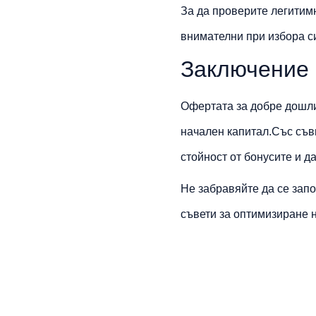
За да проверите легитим
внимателни при избора с
Заключение
Офертата за добре дошли
начален капитал.Със съв
стойност от бонусите и д
Не забравяйте да се запо
съвети за оптимизиране н