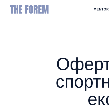
MENTOR
Оферт
спорт
ек