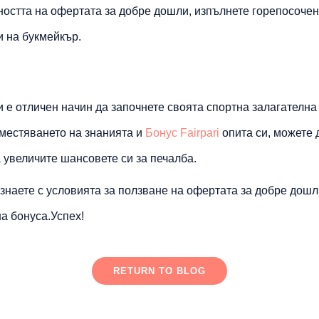
ността на офертата за добре дошли, изпълнете горепосочен
и на букмейкър.
 е отличен начин да започнете своята спортна залагателна
местяването на знанията и
Бонус Fairpari
опита си, можете 
а увеличите шансовете си за печалба.
знаете с условията за ползване на офертата за добре дошл
а бонуса.Успех!
RETURN TO BLOG