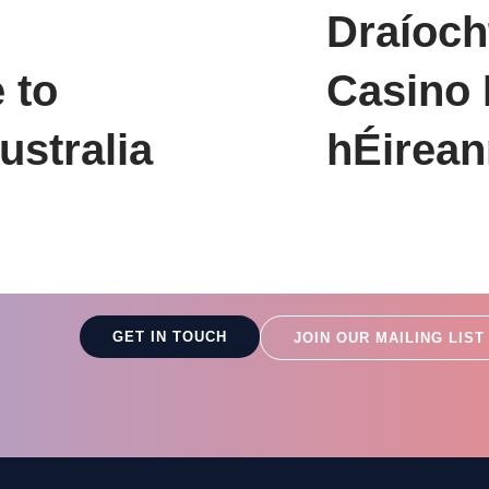
Draíoch
 to
Casino 
ustralia
hÉirean
GET IN TOUCH
JOIN OUR MAILING LIST