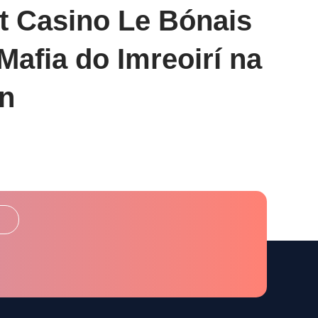
t Casino Le Bónais
Mafia do Imreoirí na
n