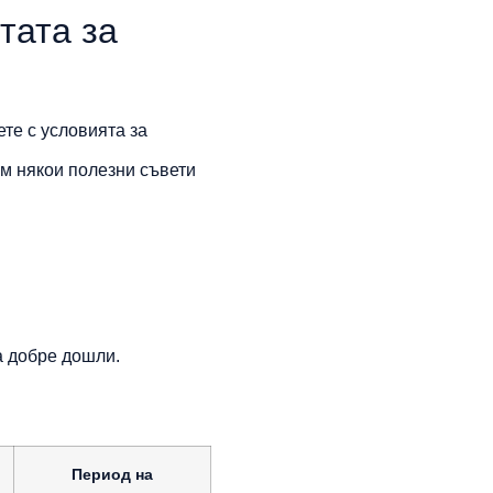
тата за
те с условията за
м някои полезни съвети
а добре дошли.
Период на