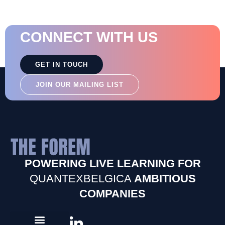
CONNECT WITH US
GET IN TOUCH
JOIN OUR MAILING LIST
POWERING LIVE LEARNING FOR
QUANTEXBELGICA
AMBITIOUS
COMPANIES