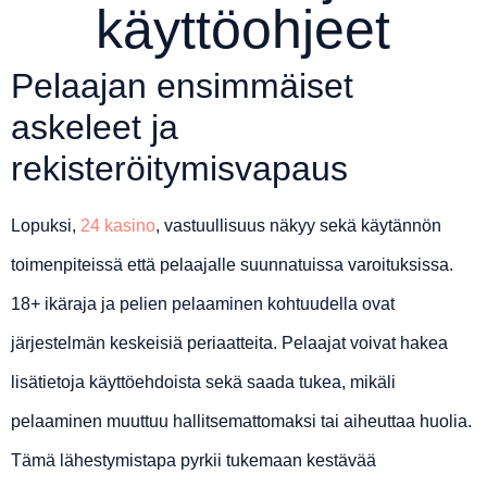
käyttöohjeet
Pelaajan ensimmäiset
askeleet ja
rekisteröitymisvapaus
Lopuksi,
24 kasino
, vastuullisuus näkyy sekä käytännön
toimenpiteissä että pelaajalle suunnatuissa varoituksissa.
18+ ikäraja ja pelien pelaaminen kohtuudella ovat
järjestelmän keskeisiä periaatteita. Pelaajat voivat hakea
lisätietoja käyttöehdoista sekä saada tukea, mikäli
pelaaminen muuttuu hallitsemattomaksi tai aiheuttaa huolia.
Tämä lähestymistapa pyrkii tukemaan kestävää