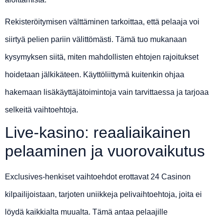
Rekisteröitymisen välttäminen tarkoittaa, että pelaaja voi
siirtyä pelien pariin välittömästi. Tämä tuo mukanaan
kysymyksen siitä, miten mahdollisten ehtojen rajoitukset
hoidetaan jälkikäteen. Käyttöliittymä kuitenkin ohjaa
hakemaan lisäkäyttäjätoimintoja vain tarvittaessa ja tarjoaa
selkeitä vaihtoehtoja.
Live-kasino: reaaliaikainen
pelaaminen ja vuorovaikutus
Exclusives-henkiset vaihtoehdot erottavat 24 Casinon
kilpailijoistaan, tarjoten uniikkeja pelivaihtoehtoja, joita ei
löydä kaikkialta muualta. Tämä antaa pelaajille