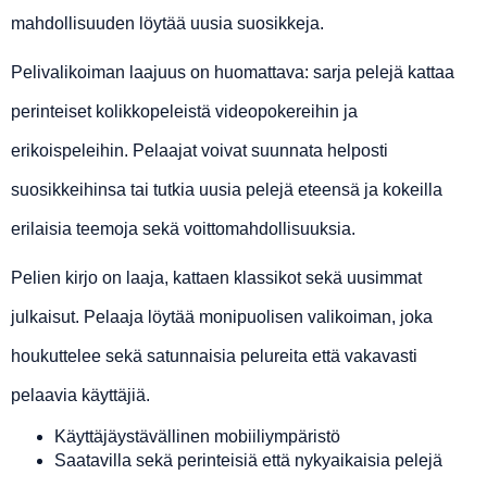
mahdollisuuden löytää uusia suosikkeja.
Pelivalikoiman laajuus on huomattava: sarja pelejä kattaa
perinteiset kolikkopeleistä videopokereihin ja
erikoispeleihin. Pelaajat voivat suunnata helposti
suosikkeihinsa tai tutkia uusia pelejä eteensä ja kokeilla
erilaisia teemoja sekä voittomahdollisuuksia.
Pelien kirjo on laaja, kattaen klassikot sekä uusimmat
julkaisut. Pelaaja löytää monipuolisen valikoiman, joka
houkuttelee sekä satunnaisia pelureita että vakavasti
pelaavia käyttäjiä.
Käyttäjäystävällinen mobiiliympäristö
Saatavilla sekä perinteisiä että nykyaikaisia pelejä