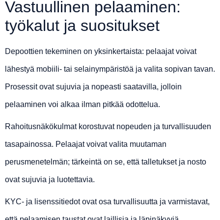
Vastuullinen pelaaminen:
työkalut ja suositukset
Depoottien tekeminen on yksinkertaista: pelaajat voivat
lähestyä mobiili- tai selainympäristöä ja valita sopivan tavan.
Prosessit ovat sujuvia ja nopeasti saatavilla, jolloin
pelaaminen voi alkaa ilman pitkää odottelua.
Rahoitusnäkökulmat korostuvat nopeuden ja turvallisuuden
tasapainossa. Pelaajat voivat valita muutaman
perusmenetelmän; tärkeintä on se, että talletukset ja nosto
ovat sujuvia ja luotettavia.
KYC- ja lisenssitiedot ovat osa turvallisuutta ja varmistavat,
että pelaamisen taustat ovat laillisia ja läpinäkyviä.