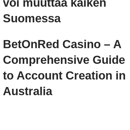
voi muuttaa kaiken
Suomessa
BetOnRed Casino – A
Comprehensive Guide
to Account Creation in
Australia