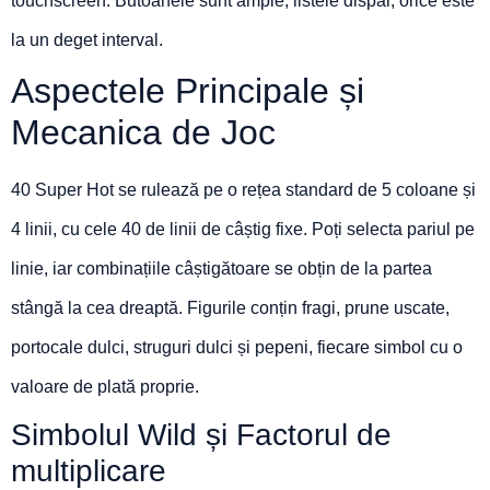
touchscreen. Butoanele sunt ample, listele dispar, orice este
la un deget interval.
Aspectele Principale și
Mecanica de Joc
40 Super Hot se rulează pe o rețea standard de 5 coloane și
4 linii, cu cele 40 de linii de câștig fixe. Poți selecta pariul pe
linie, iar combinațiile câștigătoare se obțin de la partea
stângă la cea dreaptă. Figurile conțin fragi, prune uscate,
portocale dulci, struguri dulci și pepeni, fiecare simbol cu o
valoare de plată proprie.
Simbolul Wild și Factorul de
multiplicare