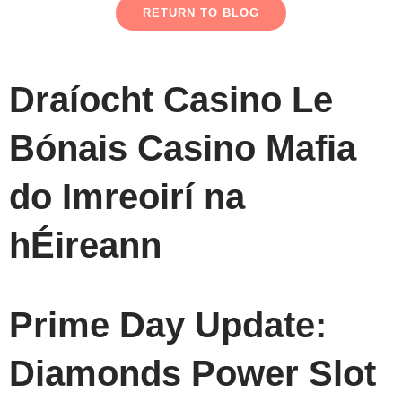
RETURN TO BLOG
Draíocht Casino Le
Bónais Casino Mafia
do Imreoirí na
hÉireann
Prime Day Update:
Diamonds Power Slot