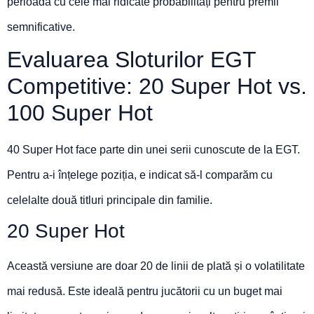
perioada cu cele mai ridicate probabilități pentru premii
semnificative.
Evaluarea Sloturilor EGT
Competitive: 20 Super Hot vs.
100 Super Hot
40 Super Hot face parte din unei serii cunoscute de la EGT.
Pentru a-i înțelege poziția, e indicat să-l comparăm cu
celelalte două titluri principale din familie.
20 Super Hot
Această versiune are doar 20 de linii de plată și o volatilitate
mai redusă. Este ideală pentru jucătorii cu un buget mai