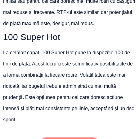
limitat sau pentru cei care doresc mai multe rotiri cu câștiguri
mai reduse și frecvente. RTP-ul este similar, dar potențialul
de plată maximă este, desigur, mai redus.
100 Super Hot
La celălalt capăt, 100 Super Hot pune la dispoziție 100 de
linii de plată. Acest lucru crește semnificativ posibilitățile de
a forma combinații la fiecare rotire. Volatilitatea este mai
ridicată, iar bugetul trebuie administrat cu mai multă
prudență. Este opțiunea pentru cei care doresc acțiune
intensă și plăți mai consistente pe linie, acceptând și un risc
sporit.