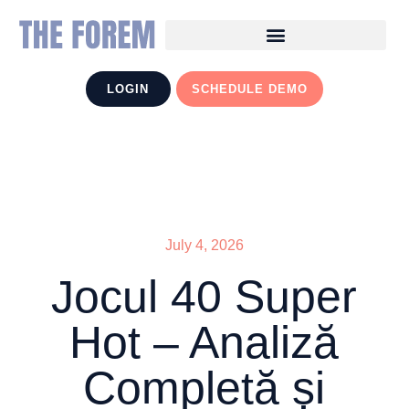
LOGIN
SCHEDULE DEMO
July 4, 2026
Jocul 40 Super
Hot – Analiză
Completă și