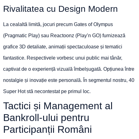
Rivalitatea cu Design Modern
La cealaltă limită, jocuri precum Gates of Olympus
(Pragmatic Play) sau Reactoonz (Play’n GO) furnizează
grafice 3D detaliate, animații spectaculoase și tematici
fantastice. Respectivele vorbesc unui public mai tânăr,
captivat de o experiență vizuală îmbelșugată. Opțiunea între
nostalgie și inovație este personală. În segmentul nostru, 40
Super Hot stă necontestat pe primul loc.
Tactici și Management al
Bankroll-ului pentru
Participanții Români