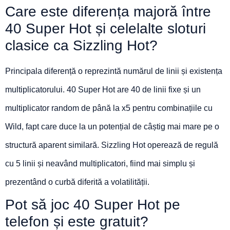
Care este diferența majoră între
40 Super Hot și celelalte sloturi
clasice ca Sizzling Hot?
Principala diferență o reprezintă numărul de linii și existența
multiplicatorului. 40 Super Hot are 40 de linii fixe și un
multiplicator random de până la x5 pentru combinațiile cu
Wild, fapt care duce la un potențial de câștig mai mare pe o
structură aparent similară. Sizzling Hot operează de regulă
cu 5 linii și neavând multiplicatori, fiind mai simplu și
prezentând o curbă diferită a volatilității.
Pot să joc 40 Super Hot pe
telefon și este gratuit?