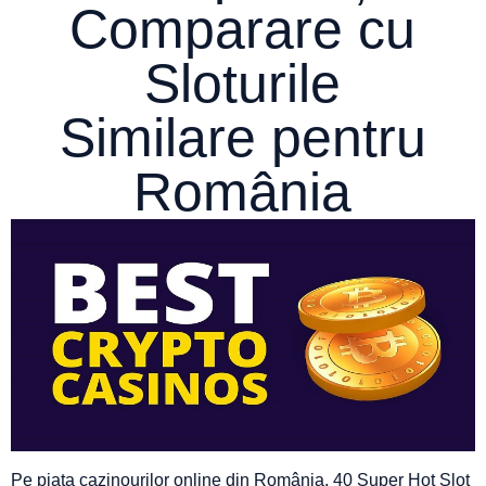
Comparare cu
Sloturile
Similare pentru
România
Pe piața cazinourilor online din România, 40 Super Hot Slot