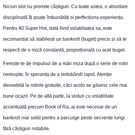
Niciun slot nu promite câștiguri. Cu toate astea, o abordare
disciplinată îți poate îmbunătăți și perfecționa experiența.
Pentru 40 Super Hot, dată fiind volatilitatea sa, este
recomandat să stabilești un bankroll (buget) precis și să te
respecti de o miză constantă, proporțională cu acel buget.
Ferește-te de impulsul de a mări miza după o serie de rotiri
nereușite, în speranța de a redobândi rapid. Atenție
deosebită la rotirile gratuite, căci acolo se găsesc cele mai
bune ocazii. Pe de altă parte, la sloturi cu volatilitate
accentuată precum Book of Ra, ai este necesar de un
bankroll mai solid pentru a parcurge peste secvențe lungi
fără câștiguri notabile.