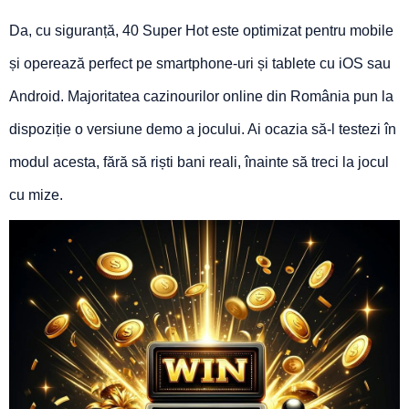
Da, cu siguranță, 40 Super Hot este optimizat pentru mobile
și operează perfect pe smartphone-uri și tablete cu iOS sau
Android. Majoritatea cazinourilor online din România pun la
dispoziție o versiune demo a jocului. Ai ocazia să-l testezi în
modul acesta, fără să riști bani reali, înainte să treci la jocul
cu mize.