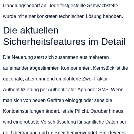
Handlungsbedarf an. Jede festgestellte Schwachstelle
wurde mit einer konkreten technischen Lösung behoben.
Die aktuellen
Sicherheitsfeatures im Detail
Die Neuerung setzt sich zusammen aus mehreren
aufeinander abgestimmten Komponenten. Kernstück ist die
optionale, aber dringend empfohlene Zwei-Faktor-
Authentifizierung per Authenticator-App oder SMS. Wenn
man sich von neuen Geräten einloggt oder sensible
Kontoeinstellungen ändert, ist sie Pflicht. Darüber hinaus
wird eine robuste Verschlüsselung für sämtliche Daten bei
der Übertragung und im Speicher verwendet. Ein cleveres