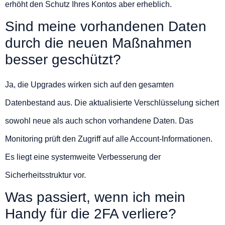
erhöht den Schutz Ihres Kontos aber erheblich.
Sind meine vorhandenen Daten
durch die neuen Maßnahmen
besser geschützt?
Ja, die Upgrades wirken sich auf den gesamten
Datenbestand aus. Die aktualisierte Verschlüsselung sichert
sowohl neue als auch schon vorhandene Daten. Das
Monitoring prüft den Zugriff auf alle Account-Informationen.
Es liegt eine systemweite Verbesserung der
Sicherheitsstruktur vor.
Was passiert, wenn ich mein
Handy für die 2FA verliere?