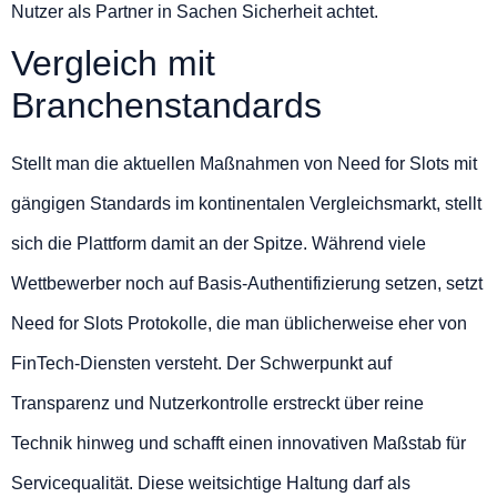
Nutzer als Partner in Sachen Sicherheit achtet.
Vergleich mit
Branchenstandards
Stellt man die aktuellen Maßnahmen von Need for Slots mit
gängigen Standards im kontinentalen Vergleichsmarkt, stellt
sich die Plattform damit an der Spitze. Während viele
Wettbewerber noch auf Basis-Authentifizierung setzen, setzt
Need for Slots Protokolle, die man üblicherweise eher von
FinTech-Diensten versteht. Der Schwerpunkt auf
Transparenz und Nutzerkontrolle erstreckt über reine
Technik hinweg und schafft einen innovativen Maßstab für
Servicequalität. Diese weitsichtige Haltung darf als