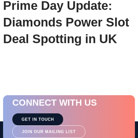
Prime Day Update:
Diamonds Power Slot
Deal Spotting in UK
CONNECT WITH US
GET IN TOUCH
JOIN OUR MAILING LIST