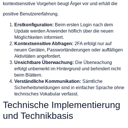
kontextsensitive Vorgehen beugt Ärger vor und erhält die
positive Benutzererfahrung.
Erstkonfiguration:
Beim ersten Login nach dem
Update werden Anwender höflich über die neuen
Möglichkeiten informiert.
Kontextsensitive Abfragen:
2FA erfolgt nur auf
neuen Geräten, Passwortänderungen oder auffälligen
Aktivitäten angefordert.
Unsichtbare Überwachung:
Die Überwachung
erfolgt unbemerkt im Hintergrund und behindert nicht
beim Blättern.
Verständliche Kommunikation:
Sämtliche
Sicherheitsmeldungen sind in einfacher Sprache ohne
technisches Vokabular verfasst.
Technische Implementierung
und Technikbasis