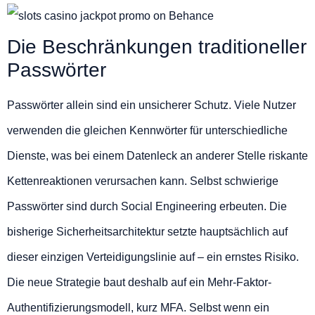
Die Beschränkungen traditioneller
Passwörter
Passwörter allein sind ein unsicherer Schutz. Viele Nutzer
verwenden die gleichen Kennwörter für unterschiedliche
Dienste, was bei einem Datenleck an anderer Stelle riskante
Kettenreaktionen verursachen kann. Selbst schwierige
Passwörter sind durch Social Engineering erbeuten. Die
bisherige Sicherheitsarchitektur setzte hauptsächlich auf
dieser einzigen Verteidigungslinie auf – ein ernstes Risiko.
Die neue Strategie baut deshalb auf ein Mehr-Faktor-
Authentifizierungsmodell, kurz MFA. Selbst wenn ein