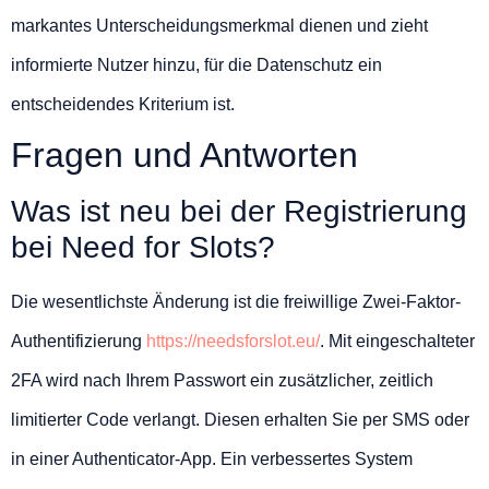
markantes Unterscheidungsmerkmal dienen und zieht
informierte Nutzer hinzu, für die Datenschutz ein
entscheidendes Kriterium ist.
Fragen und Antworten
Was ist neu bei der Registrierung
bei Need for Slots?
Die wesentlichste Änderung ist die freiwillige Zwei-Faktor-
Authentifizierung
https://needsforslot.eu/
. Mit eingeschalteter
2FA wird nach Ihrem Passwort ein zusätzlicher, zeitlich
limitierter Code verlangt. Diesen erhalten Sie per SMS oder
in einer Authenticator-App. Ein verbessertes System