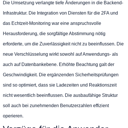
Die Umsetzung verlangte tiefe Änderungen in die Backend-
Infrastruktur. Die Integration von Diensten für die 2FA und
das Echtzeit-Monitoring war eine anspruchsvolle
Herausforderung, die sorgfältige Abstimmung nötig
erforderte, um die Zuverlässigkeit nicht zu beeinflussen. Die
neue Verschlüsselung wirkt sowohl auf Anwendungs- als
auch auf Datenbankebene. Erhöhte Beachtung galt der
Geschwindigkeit. Die ergänzenden Sicherheitsprüfungen
sind so optimiert, dass sie Ladezeiten und Reaktionszeit
nicht wesentlich beeinflussen. Die ausbaufähige Struktur
soll auch bei zunehmenden Benutzerzahlen effizient
operieren.