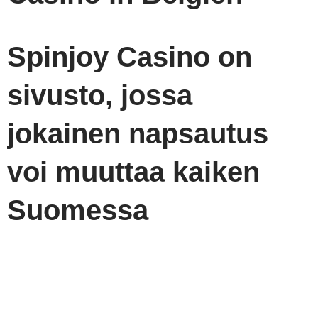
Spinjoy Casino on
sivusto, jossa
jokainen napsautus
voi muuttaa kaiken
Suomessa