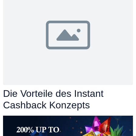
Die Vorteile des Instant
Cashback Konzepts