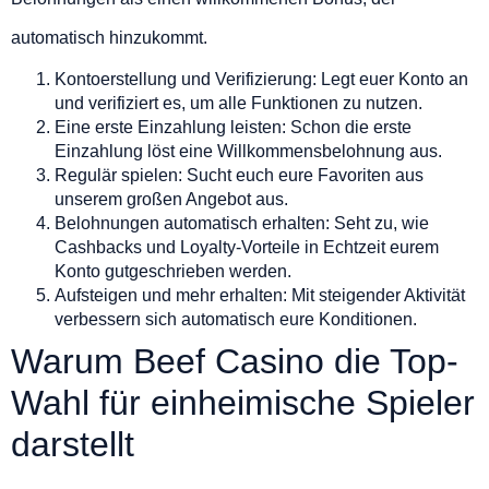
automatisch hinzukommt.
Kontoerstellung und Verifizierung: Legt euer Konto an
und verifiziert es, um alle Funktionen zu nutzen.
Eine erste Einzahlung leisten: Schon die erste
Einzahlung löst eine Willkommensbelohnung aus.
Regulär spielen: Sucht euch eure Favoriten aus
unserem großen Angebot aus.
Belohnungen automatisch erhalten: Seht zu, wie
Cashbacks und Loyalty-Vorteile in Echtzeit eurem
Konto gutgeschrieben werden.
Aufsteigen und mehr erhalten: Mit steigender Aktivität
verbessern sich automatisch eure Konditionen.
Warum Beef Casino die Top-
Wahl für einheimische Spieler
darstellt