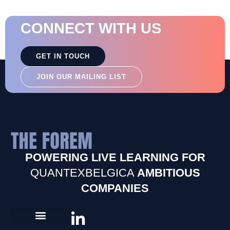
CONNECT WITH US
GET IN TOUCH
JOIN OUR MAILING LIST
POWERING LIVE LEARNING FOR
QUANTEXBELGICA
AMBITIOUS
COMPANIES