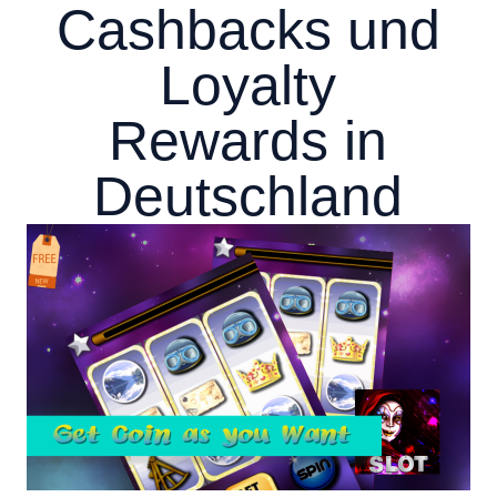
Cashbacks und
Loyalty
Rewards in
Deutschland