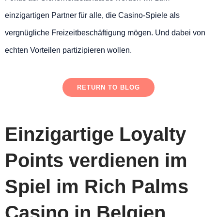
einzigartigen Partner für alle, die Casino-Spiele als
vergnügliche Freizeitbeschäftigung mögen. Und dabei von
echten Vorteilen partizipieren wollen.
RETURN TO BLOG
Einzigartige Loyalty
Points verdienen im
Spiel im Rich Palms
Casino in Belgien