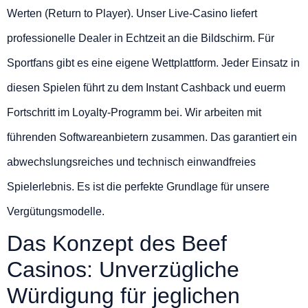
Werten (Return to Player). Unser Live-Casino liefert
professionelle Dealer in Echtzeit an die Bildschirm. Für
Sportfans gibt es eine eigene Wettplattform. Jeder Einsatz in
diesen Spielen führt zu dem Instant Cashback und euerm
Fortschritt im Loyalty-Programm bei. Wir arbeiten mit
führenden Softwareanbietern zusammen. Das garantiert ein
abwechslungsreiches und technisch einwandfreies
Spielerlebnis. Es ist die perfekte Grundlage für unsere
Vergütungsmodelle.
Das Konzept des Beef
Casinos: Unverzügliche
Würdigung für jeglichen