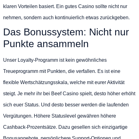
klaren Vorteilen basiert. Ein gutes Casino sollte nicht nur
nehmen, sondern auch kontinuierlich etwas zurückgeben.
Das Bonussystem: Nicht nur
Punkte ansammeln
Unser Loyalty-Programm ist kein gewöhnliches
Treueprogramm mit Punkten, die verfallen. Es ist eine
flexible Wertschätzungsskala, welche mit eurer Aktivität
steigt. Je mehr ihr bei Beef Casino spielt, desto höher erhöht
sich euer Status. Und desto besser werden die laufenden
Vergütungen. Höhere Statuslevel gewähren höhere
Cashback-Prozentsätze. Dazu gesellen sich einzigartige
Bonusangebote, persönlichere Support-Optionen und