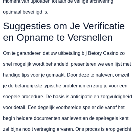
moment van uploaden tot aan de veilige archivering
optimaal beveiligd is.
Suggesties om Je Verificatie
en Opname te Versnellen
Om te garanderen dat uw uitbetaling bij Betory Casino zo
snel mogelijk wordt behandeld, presenteren we een lijst met
handige tips voor je gemaakt. Door deze te naleven, omzeil
je de belangrijkste typische problemen en zorg je voor een
soepele procedure. De basis is anticipatie en zorgvuldigheid
voor detail. Een degelijk voorbereide speler die vanaf het
begin heldere documenten aanlevert en de spelregels kent,
zal bijna nooit vertraging ervaren. Ons proces is erop gericht