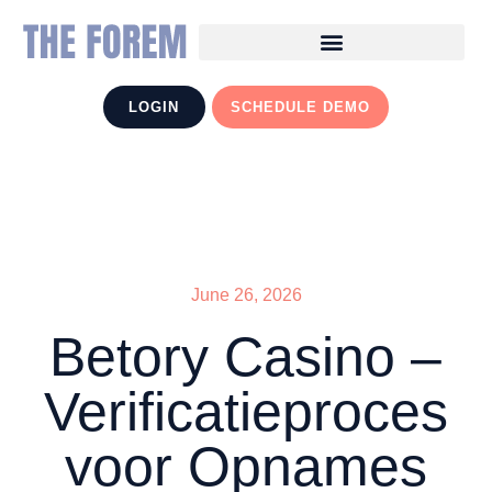
LOGIN
SCHEDULE DEMO
June 26, 2026
Betory Casino –
Verificatieproces
voor Opnames