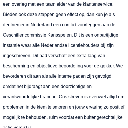
een overleg met een teamleider van de klantenservice.
Bieden ook deze stappen geen effect op, dan kun je als
deelnemer in Nederland een conflict voorleggen aan de
Geschillencommissie Kansspelen. Dit is een onpartijdige
instantie waar alle Nederlandse licentiehouders bij zijn
ingeschreven. Dit pad verschaft een extra laag van
bescherming en objectieve beoordeling voor de gokker. We
bevorderen dit aan als alle interne paden zijn gevolgd,
omdat het bijdraagt aan een doorzichtige en
verantwoordelijke branche. Ons streven is evenwel altijd om
problemen in de kiem te smoren en jouw ervaring zo positief
mogelijk te behouden, ruim voordat een buitengerechtelijke
actie vereist is.