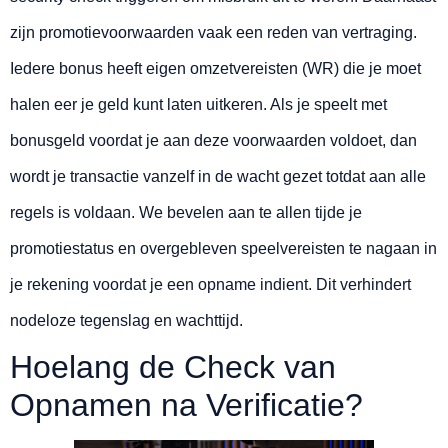
zijn promotievoorwaarden vaak een reden van vertraging.
Iedere bonus heeft eigen omzetvereisten (WR) die je moet
halen eer je geld kunt laten uitkeren. Als je speelt met
bonusgeld voordat je aan deze voorwaarden voldoet, dan
wordt je transactie vanzelf in de wacht gezet totdat aan alle
regels is voldaan. We bevelen aan te allen tijde je
promotiestatus en overgebleven speelvereisten te nagaan in
je rekening voordat je een opname indient. Dit verhindert
nodeloze tegenslag en wachttijd.
Hoelang de Check van
Opnamen na Verificatie?