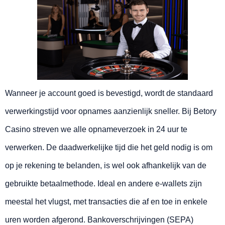
Wanneer je account goed is bevestigd, wordt de standaard
verwerkingstijd voor opnames aanzienlijk sneller. Bij Betory
Casino streven we alle opnameverzoek in 24 uur te
verwerken. De daadwerkelijke tijd die het geld nodig is om
op je rekening te belanden, is wel ook afhankelijk van de
gebruikte betaalmethode. Ideal en andere e-wallets zijn
meestal het vlugst, met transacties die af en toe in enkele
uren worden afgerond. Bankoverschrijvingen (SEPA)