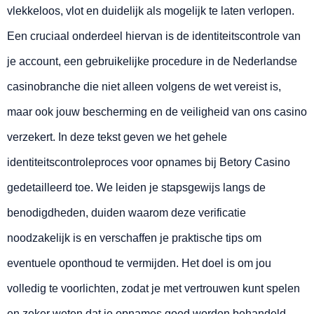
vlekkeloos, vlot en duidelijk als mogelijk te laten verlopen.
Een cruciaal onderdeel hiervan is de identiteitscontrole van
je account, een gebruikelijke procedure in de Nederlandse
casinobranche die niet alleen volgens de wet vereist is,
maar ook jouw bescherming en de veiligheid van ons casino
verzekert. In deze tekst geven we het gehele
identiteitscontroleproces voor opnames bij Betory Casino
gedetailleerd toe. We leiden je stapsgewijs langs de
benodigdheden, duiden waarom deze verificatie
noodzakelijk is en verschaffen je praktische tips om
eventuele oponthoud te vermijden. Het doel is om jou
volledig te voorlichten, zodat je met vertrouwen kunt spelen
en zeker weten dat je opnames goed worden behandeld.