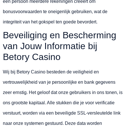
één persoon meerdere rekeningen creeërt om
bonusvoorwaarden te oneigenlijk gebruiken, wat de
integriteit van het gokspel ten goede bevordert.
Beveiliging en Bescherming
van Jouw Informatie bij
Betory Casino
Wij bij Betory Casino besteden de veiligheid en
vertrouwelijkheid van je persoonlijke en bank gegevens
zeer ernstig. Het geloof dat onze gebruikers in ons tonen, is
ons grootste kapitaal. Alle stukken die je voor verificatie
verstuurt, worden via een beveiligde SSL-versleutelde link
naar onze systemen gestuurd. Deze data worden