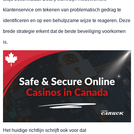
klantenservice om tekenen van problematisch gedrag te
identificeren en op een behulpzame wijze te reageren. Deze
brede strategie erkent dat de beste beveiliging voorkomen
is.
Het huidige richtlijn schrijft ook voor dat