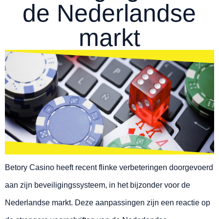
de Nederlandse
markt
Betory Casino heeft recent flinke verbeteringen doorgevoerd
aan zijn beveiligingssysteem, in het bijzonder voor de
Nederlandse markt. Deze aanpassingen zijn een reactie op