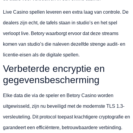
Live Casino spellen leveren een extra laag van controle. De
dealers zijn echt, de tafels staan in studio’s en het spel
verloopt live. Betory waarborgt ervoor dat deze streams
komen van studio’s die naleven dezelfde strenge audit- en
licentie-eisen als de digitale spellen.
Verbeterde encryptie en
gegevensbescherming
Elke data die via de speler en Betory Casino worden
uitgewisseld, zijn nu beveiligd met de modernste TLS 1.3-
versleuteling. Dit protocol toepast krachtigere cryptografie en
garandeert een efficiëntere, betrouwbaardere verbinding.