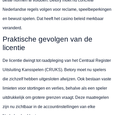
beste normen te voldoen. Betory moet nu concrete
Nederlandse regels volgen voor reclame, speelbeperkingen
en bewust spelen. Dat heeft het casino beleid merkbaar
veranderd.
Praktische gevolgen van de
licentie
De licentie dwingt tot raadpleging van het Centraal Register
Uitsluiting Kansspelen (CRUKS). Betory moet nu spelers
die zichzelf hebben uitgesloten afwijzen. Ook bestaan vaste
limieten voor stortingen en verlies, behalve als een speler
uitdrukkelijk om grotere grenzen vraagt. Deze maatregelen
zijn nu zichtbaar in de accountinstellingen van elke