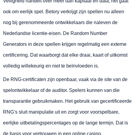
Veiligheid handelt over meer dan kapitaal en data; het gaat
ook om eerlijk spel. Betory verkrijgt zijn spellen nu alleen
nog bij gerenommeerde ontwikkelaars die naleven de
Nederlandse licentie-eisen. De Random Number
Generators in deze spellen krijgen regelmatig een externe
certificering. Dat waarborgt dat elke draai, kaart of uitkomst
volledig willekeurig en niet te beïnvloeden is.
De RNG-certificaten zijn openbaar, vaak via de site van de
spelontwikkelaar of de auditor. Spelers kunnen van die
transparantie gebruikmaken. Het gebruik van gecertificeerde
RNG’s sluit manipulatie uit en zorgt voor voorspelbare,
eerlijke uitbetalingspercentages op de lange termijn. Dat is
de basis voor vertrouwen in een online casino.