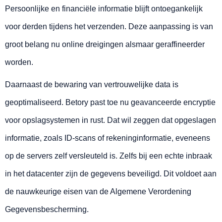
Persoonlijke en financiële informatie blijft ontoegankelijk
voor derden tijdens het verzenden. Deze aanpassing is van
groot belang nu online dreigingen alsmaar geraffineerder
worden.
Daarnaast de bewaring van vertrouwelijke data is
geoptimaliseerd. Betory past toe nu geavanceerde encryptie
voor opslagsystemen in rust. Dat wil zeggen dat opgeslagen
informatie, zoals ID-scans of rekeninginformatie, eveneens
op de servers zelf versleuteld is. Zelfs bij een echte inbraak
in het datacenter zijn de gegevens beveiligd. Dit voldoet aan
de nauwkeurige eisen van de Algemene Verordening
Gegevensbescherming.