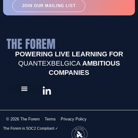
JOIN OUR MAILING LIST
POWERING LIVE LEARNING FOR
QUANTEXBELGICA
AMBITIOUS
COMPANIES
© 2026 The Forem
Terms
Privacy Policy
The Forem is SOC2 Compliant ✓