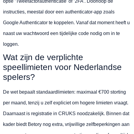
optie ‘Tweefactorauthenticatie’ of ‘2FA’. Doorloop de
instructies, meestal door een authenticator-app zoals
Google Authenticator te koppelen. Vanaf dat moment heeft u
naast uw wachtwoord een tijdelijke code nodig om in te
loggen.
Wat zijn de verplichte
speellimieten voor Nederlandse
spelers?
De wet bepaalt standaardlimieten: maximaal €700 storting
per maand, tenzij u zelf expliciet om hogere limieten vraagt.
Daarnaast is registratie in CRUKS noodzakelijk. Binnen dat
kader biedt Betory nog extra, vrijwillige zelfbeperkingen aan