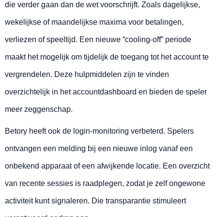
die verder gaan dan de wet voorschrijft. Zoals dagelijkse,
wekelijkse of maandelijkse maxima voor betalingen,
verliezen of speeltijd. Een nieuwe “cooling-off” periode
maakt het mogelijk om tijdelijk de toegang tot het account te
vergrendelen. Deze hulpmiddelen zijn te vinden
overzichtelijk in het accountdashboard en bieden de speler
meer zeggenschap.
Betory heeft ook de login-monitoring verbeterd. Spelers
ontvangen een melding bij een nieuwe inlog vanaf een
onbekend apparaat of een afwijkende locatie. Een overzicht
van recente sessies is raadplegen, zodat je zelf ongewone
activiteit kunt signaleren. Die transparantie stimuleert