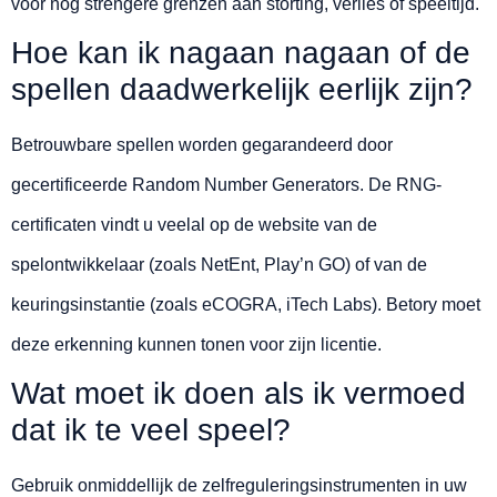
voor nog strengere grenzen aan storting, verlies of speeltijd.
Hoe kan ik nagaan nagaan of de
spellen daadwerkelijk eerlijk zijn?
Betrouwbare spellen worden gegarandeerd door
gecertificeerde Random Number Generators. De RNG-
certificaten vindt u veelal op de website van de
spelontwikkelaar (zoals NetEnt, Play’n GO) of van de
keuringsinstantie (zoals eCOGRA, iTech Labs). Betory moet
deze erkenning kunnen tonen voor zijn licentie.
Wat moet ik doen als ik vermoed
dat ik te veel speel?
Gebruik onmiddellijk de zelfreguleringsinstrumenten in uw