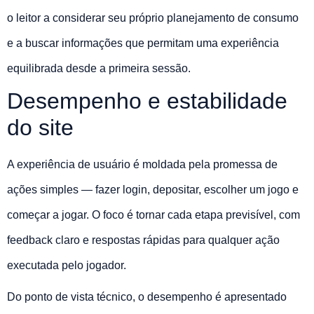
o leitor a considerar seu próprio planejamento de consumo
e a buscar informações que permitam uma experiência
equilibrada desde a primeira sessão.
Desempenho e estabilidade
do site
A experiência de usuário é moldada pela promessa de
ações simples — fazer login, depositar, escolher um jogo e
começar a jogar. O foco é tornar cada etapa previsível, com
feedback claro e respostas rápidas para qualquer ação
executada pelo jogador.
Do ponto de vista técnico, o desempenho é apresentado