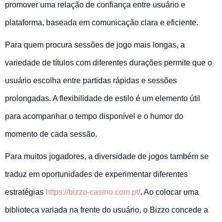
promover uma relação de confiança entre usuário e
plataforma, baseada em comunicação clara e eficiente.
Para quem procura sessões de jogo mais longas, a
variedade de títulos com diferentes durações permite que o
usuário escolha entre partidas rápidas e sessões
prolongadas. A flexibilidade de estilo é um elemento útil
para acompanhar o tempo disponível e o humor do
momento de cada sessão.
Para muitos jogadores, a diversidade de jogos também se
traduz em oportunidades de experimentar diferentes
estratégias
https://bizzo-casino.com.pt/
. Ao colocar uma
biblioteca variada na frente do usuário, o Bizzo concede a