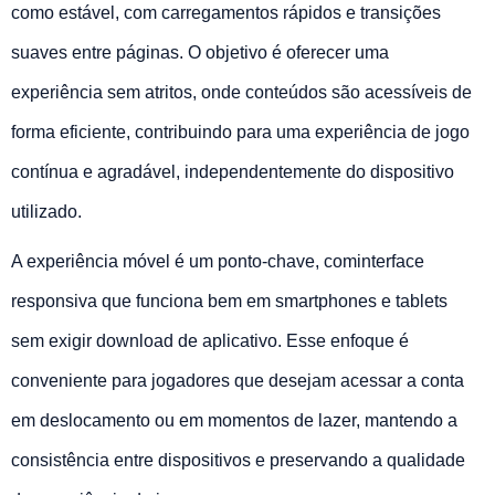
como estável, com carregamentos rápidos e transições
suaves entre páginas. O objetivo é oferecer uma
experiência sem atritos, onde conteúdos são acessíveis de
forma eficiente, contribuindo para uma experiência de jogo
contínua e agradável, independentemente do dispositivo
utilizado.
A experiência móvel é um ponto-chave, cominterface
responsiva que funciona bem em smartphones e tablets
sem exigir download de aplicativo. Esse enfoque é
conveniente para jogadores que desejam acessar a conta
em deslocamento ou em momentos de lazer, mantendo a
consistência entre dispositivos e preservando a qualidade