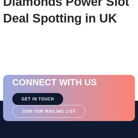
Diamonds Power Slot
Deal Spotting in UK
CONNECT WITH US
GET IN TOUCH
JOIN OUR MAILING LIST