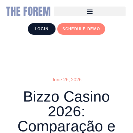
LOGIN
SCHEDULE DEMO
June 26, 2026
Bizzo Casino
2026:
Comparação e