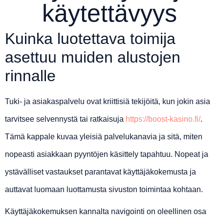
käytettävyys
Kuinka luotettava toimija
asettuu muiden alustojen
rinnalle
Tuki- ja asiakaspalvelu ovat kriittisiä tekijöitä, kun jokin asia
tarvitsee selvennystä tai ratkaisuja
https://boost-kasino.fi/
.
Tämä kappale kuvaa yleisiä palvelukanavia ja sitä, miten
nopeasti asiakkaan pyyntöjen käsittely tapahtuu. Nopeat ja
ystävälliset vastaukset parantavat käyttäjäkokemusta ja
auttavat luomaan luottamusta sivuston toimintaa kohtaan.
Käyttäjäkokemuksen kannalta navigointi on oleellinen osa