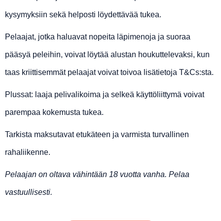
kysymyksiin sekä helposti löydettävää tukea.
Pelaajat, jotka haluavat nopeita läpimenoja ja suoraa
pääsyä peleihin, voivat löytää alustan houkuttelevaksi, kun
taas kriittisemmät pelaajat voivat toivoa lisätietoja T&Cs:sta.
Plussat: laaja pelivalikoima ja selkeä käyttöliittymä voivat
parempaa kokemusta tukea.
Tarkista maksutavat etukäteen ja varmista turvallinen
rahaliikenne.
Pelaajan on oltava vähintään 18 vuotta vanha. Pelaa
vastuullisesti.