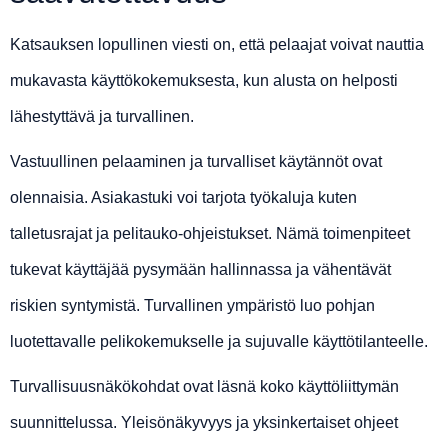
Katsauksen lopullinen viesti on, että pelaajat voivat nauttia
mukavasta käyttökokemuksesta, kun alusta on helposti
lähestyttävä ja turvallinen.
Vastuullinen pelaaminen ja turvalliset käytännöt ovat
olennaisia. Asiakastuki voi tarjota työkaluja kuten
talletusrajat ja pelitauko-ohjeistukset. Nämä toimenpiteet
tukevat käyttäjää pysymään hallinnassa ja vähentävät
riskien syntymistä. Turvallinen ympäristö luo pohjan
luotettavalle pelikokemukselle ja sujuvalle käyttötilanteelle.
Turvallisuusnäkökohdat ovat läsnä koko käyttöliittymän
suunnittelussa. Yleisönäkyvyys ja yksinkertaiset ohjeet