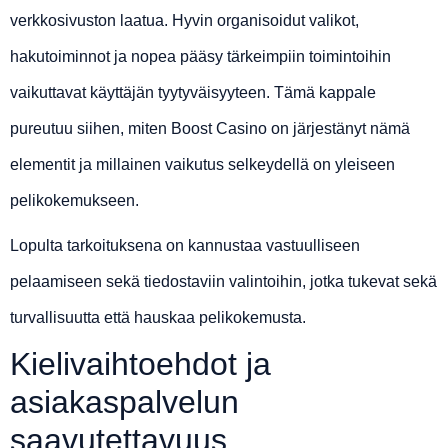
verkkosivuston laatua. Hyvin organisoidut valikot,
hakutoiminnot ja nopea pääsy tärkeimpiin toimintoihin
vaikuttavat käyttäjän tyytyväisyyteen. Tämä kappale
pureutuu siihen, miten Boost Casino on järjestänyt nämä
elementit ja millainen vaikutus selkeydellä on yleiseen
pelikokemukseen.
Lopulta tarkoituksena on kannustaa vastuulliseen
pelaamiseen sekä tiedostaviin valintoihin, jotka tukevat sekä
turvallisuutta että hauskaa pelikokemusta.
Kielivaihtoehdot ja
asiakaspalvelun
saavutettavuus