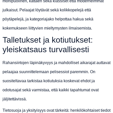
monipuolinen, kattaen sekä klassiset että moderneimmat
julkaisut. Pelaajat löytävät sekä kolikkopelejä että
pöytäpelejä, ja kategoriajako helpottaa hakua sekä
kokemukseen liittyvien mieltymysten ilmaisemista.
Talletukset ja kotiutukset:
yleiskatsaus turvallisesti
Rahansiirtojen läpinäkyvyys ja mahdolliset aikarajat auttavat
pelaajaa suunnittelemaan pelisessiot paremmin. On
suositeltavaa tarkistaa kotiutuksia koskevat ehdot ja
odotusajat sekä varmistaa, että kaikki tapahtumat ovat
jäljitettävissä.
Tietosuoja ja yksityisyys ovat tärkeitä: henkilökohtaiset tiedot