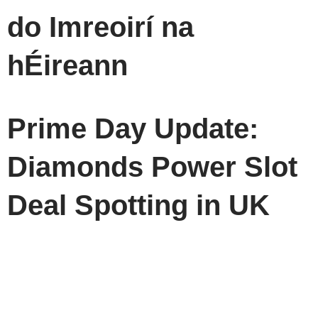
do Imreoirí na
hÉireann
Prime Day Update:
Diamonds Power Slot
Deal Spotting in UK