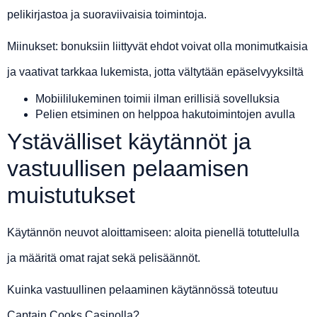
pelikirjastoa ja suoraviivaisia toimintoja.
Miinukset: bonuksiin liittyvät ehdot voivat olla monimutkaisia
ja vaativat tarkkaa lukemista, jotta vältytään epäselvyyksiltä
Mobiililukeminen toimii ilman erillisiä sovelluksia
Pelien etsiminen on helppoa hakutoimintojen avulla
Ystävälliset käytännöt ja
vastuullisen pelaamisen
muistutukset
Käytännön neuvot aloittamiseen: aloita pienellä totuttelulla
ja määritä omat rajat sekä pelisäännöt.
Kuinka vastuullinen pelaaminen käytännössä toteutuu
Captain Cooks Casinolla?