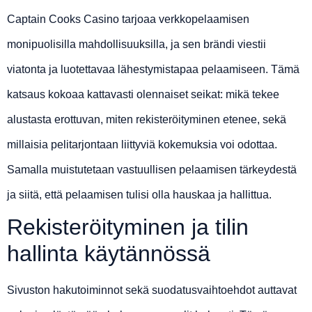
Captain Cooks Casino tarjoaa verkkopelaamisen
monipuolisilla mahdollisuuksilla, ja sen brändi viestii
viatonta ja luotettavaa lähestymistapaa pelaamiseen. Tämä
katsaus kokoaa kattavasti olennaiset seikat: mikä tekee
alustasta erottuvan, miten rekisteröityminen etenee, sekä
millaisia pelitarjontaan liittyviä kokemuksia voi odottaa.
Samalla muistutetaan vastuullisen pelaamisen tärkeydestä
ja siitä, että pelaamisen tulisi olla hauskaa ja hallittua.
Rekisteröityminen ja tilin
hallinta käytännössä
Sivuston hakutoiminnot sekä suodatusvaihtoehdot auttavat