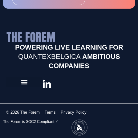
POWERING LIVE LEARNING FOR
QUANTEXBELGICA
AMBITIOUS
COMPANIES
© 2026 The Forem
Terms
Privacy Policy
The Forem is SOC2 Compliant ✓