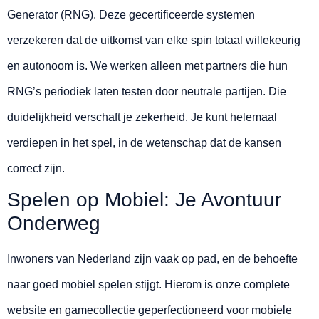
Generator (RNG). Deze gecertificeerde systemen
verzekeren dat de uitkomst van elke spin totaal willekeurig
en autonoom is. We werken alleen met partners die hun
RNG’s periodiek laten testen door neutrale partijen. Die
duidelijkheid verschaft je zekerheid. Je kunt helemaal
verdiepen in het spel, in de wetenschap dat de kansen
correct zijn.
Spelen op Mobiel: Je Avontuur
Onderweg
Inwoners van Nederland zijn vaak op pad, en de behoefte
naar goed mobiel spelen stijgt. Hierom is onze complete
website en gamecollectie geperfectioneerd voor mobiele