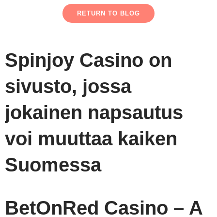
RETURN TO BLOG
Spinjoy Casino on
sivusto, jossa
jokainen napsautus
voi muuttaa kaiken
Suomessa
BetOnRed Casino – A