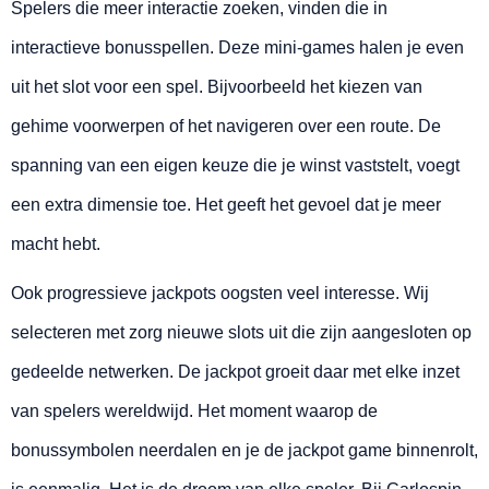
Spelers die meer interactie zoeken, vinden die in
interactieve bonusspellen. Deze mini-games halen je even
uit het slot voor een spel. Bijvoorbeeld het kiezen van
gehime voorwerpen of het navigeren over een route. De
spanning van een eigen keuze die je winst vaststelt, voegt
een extra dimensie toe. Het geeft het gevoel dat je meer
macht hebt.
Ook progressieve jackpots oogsten veel interesse. Wij
selecteren met zorg nieuwe slots uit die zijn aangesloten op
gedeelde netwerken. De jackpot groeit daar met elke inzet
van spelers wereldwijd. Het moment waarop de
bonussymbolen neerdalen en je de jackpot game binnenrolt,