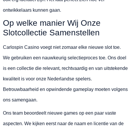
ontwikkelaars kunnen gaan.
Op welke manier Wij Onze
Slotcollectie Samenstellen
Carlospin Casino voegt niet zomaar elke nieuwe slot toe.
We gebruiken een nauwkeurig selectieproces toe. Ons doel
is een collectie die relevant, rechtvaardig en van uitstekende
kwaliteit is voor onze Nederlandse spelers.
Betrouwbaarheid en opwindende gameplay moeten volgens
ons samengaan.
Ons team beoordeelt nieuwe games op een paar vaste
aspecten. We kijken eerst naar de naam en licentie van de