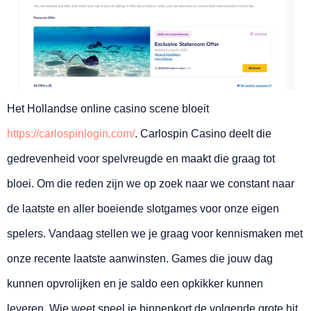
Het Hollandse online casino scene bloeit
https://carlospinlogin.com/
. Carlospin Casino deelt die
gedrevenheid voor spelvreugde en maakt die graag tot
bloei. Om die reden zijn we op zoek naar we constant naar
de laatste en aller boeiende slotgames voor onze eigen
spelers. Vandaag stellen we je graag voor kennismaken met
onze recente laatste aanwinsten. Games die jouw dag
kunnen opvrolijken en je saldo een opkikker kunnen
leveren. Wie weet speel je binnenkort de volgende grote hit.