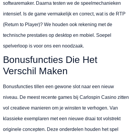
softwaremaker. Daarna testen we de speelmechanieken
intensief. Is de game vermakelijk en correct, wat is de RTP
(Return to Player)? We houden ook rekening met de
technische prestaties op desktop en mobiel. Soepel
spelverloop is voor ons een noodzaak.
Bonusfuncties Die Het
Verschil Maken
Bonusfuncties tillen een gewone slot naar een nieuw
niveau. De meest recente games bij Carlospin Casino zitten
vol creatieve manieren om je winsten te verhogen. Van
klassieke exemplaren met een nieuwe draai tot volstrekt
originele concepten. Deze onderdelen houden het spel