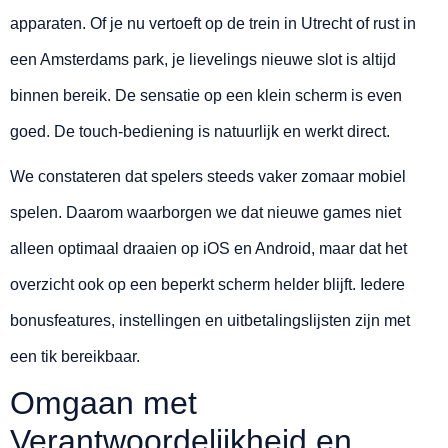
apparaten. Of je nu vertoeft op de trein in Utrecht of rust in
een Amsterdams park, je lievelings nieuwe slot is altijd
binnen bereik. De sensatie op een klein scherm is even
goed. De touch-bediening is natuurlijk en werkt direct.
We constateren dat spelers steeds vaker zomaar mobiel
spelen. Daarom waarborgen we dat nieuwe games niet
alleen optimaal draaien op iOS en Android, maar dat het
overzicht ook op een beperkt scherm helder blijft. Iedere
bonusfeatures, instellingen en uitbetalingslijsten zijn met
een tik bereikbaar.
Omgaan met
Verantwoordelijkheid en