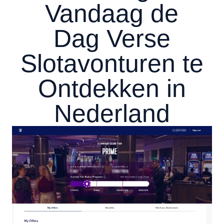
Vandaag de
Dag Verse
Slotavonturen te
Ontdekken in
Nederland