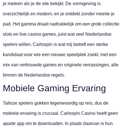
je meteen als je de site bekijkt. De vormgeving is
overzichtelijk en modern, en je ontdekt zonder moeite je
pad. Het gamma draait nadrukkelijk om een grote collectie
slots en live casino games, juist wat veel Nederlandse
spelers willen. Carlospin is wat mij betreft een sterke
kandidaat voor wie een nieuwe speelplek zoekt, met een
mix van vertrouwde games en originele verrassingen, alle
binnen de Nederlandse regels.
Mobiele Gaming Ervaring
Talloze spelers gokken tegenwoordig op reis, dus de
mobiele ervaring is cruciaal. Carlospin Casino heeft geen
aparte app om te downloaden. In plaats daarvan is hun