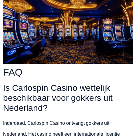
FAQ
Is Carlospin Casino wettelijk
beschikbaar voor gokkers uit
Nederland?
Inderdaad, Carlospin Casino ontvangt gokkers uit
Nederland. Het casino heeft een internationale licentie