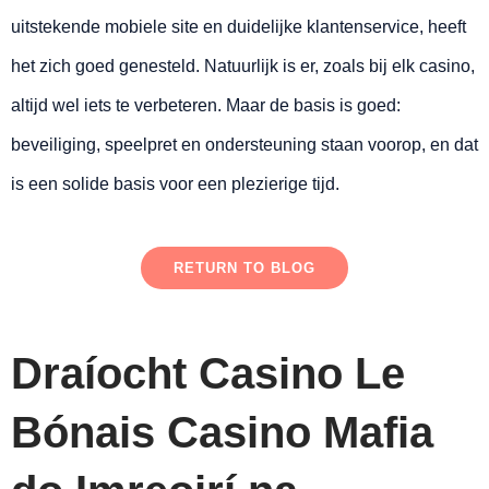
uitstekende mobiele site en duidelijke klantenservice, heeft
het zich goed genesteld. Natuurlijk is er, zoals bij elk casino,
altijd wel iets te verbeteren. Maar de basis is goed:
beveiliging, speelpret en ondersteuning staan voorop, en dat
is een solide basis voor een plezierige tijd.
RETURN TO BLOG
Draíocht Casino Le
Bónais Casino Mafia