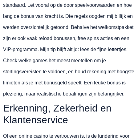
standaard. Let vooral op de door speelvoorwaarden en hoe
lang de bonus van kracht is. Die regels oogden mij billijk en
werden overzichtelijk getoond. Behalve het welkomstpakket
zijn er ook vaak reload bonussen, free spins acties en een
VIP-programma. Mijn tip blijft altijd: lees de fijne lettertjes.
Check welke games het meest meetellen om je
stortingsvereisten te voldoen, en houd rekening met hoogste
limieten als je met bonusgeld speelt. Een leuke bonus is
plezierig, maar realistische bepalingen zijn belangrijker.
Erkenning, Zekerheid en
Klantenservice
Of een online casino te vertrouwen is, is de fundering voor