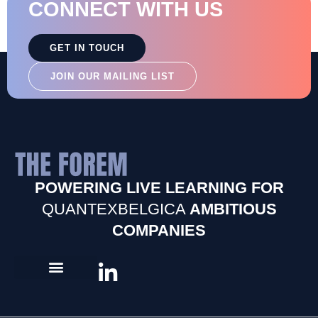
CONNECT WITH US
GET IN TOUCH
JOIN OUR MAILING LIST
POWERING LIVE LEARNING FOR
QUANTEXBELGICA
AMBITIOUS
COMPANIES