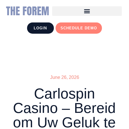
LOGIN
SCHEDULE DEMO
June 26, 2026
Carlospin
Casino – Bereid
om Uw Geluk te