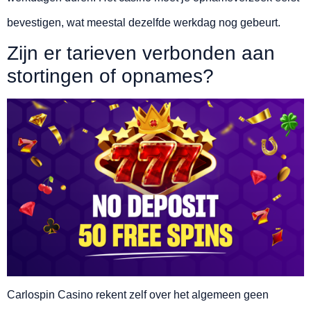
bevestigen, wat meestal dezelfde werkdag nog gebeurt.
Zijn er tarieven verbonden aan
stortingen of opnames?
Carlospin Casino rekent zelf over het algemeen geen