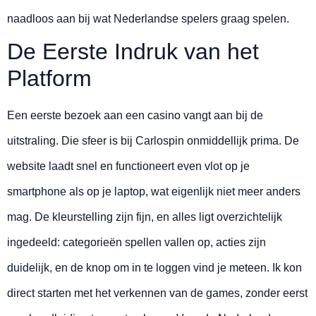
naadloos aan bij wat Nederlandse spelers graag spelen.
De Eerste Indruk van het
Platform
Een eerste bezoek aan een casino vangt aan bij de
uitstraling. Die sfeer is bij Carlospin onmiddellijk prima. De
website laadt snel en functioneert even vlot op je
smartphone als op je laptop, wat eigenlijk niet meer anders
mag. De kleurstelling zijn fijn, en alles ligt overzichtelijk
ingedeeld: categorieën spellen vallen op, acties zijn
duidelijk, en de knop om in te loggen vind je meteen. Ik kon
direct starten met het verkennen van de games, zonder eerst