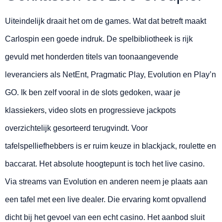
Uiteindelijk draait het om de games. Wat dat betreft maakt
Carlospin een goede indruk. De spelbibliotheek is rijk
gevuld met honderden titels van toonaangevende
leveranciers als NetEnt, Pragmatic Play, Evolution en Play’n
GO. Ik ben zelf vooral in de slots gedoken, waar je
klassiekers, video slots en progressieve jackpots
overzichtelijk gesorteerd terugvindt. Voor
tafelspelliefhebbers is er ruim keuze in blackjack, roulette en
baccarat. Het absolute hoogtepunt is toch het live casino.
Via streams van Evolution en anderen neem je plaats aan
een tafel met een live dealer. Die ervaring komt opvallend
dicht bij het gevoel van een echt casino. Het aanbod sluit