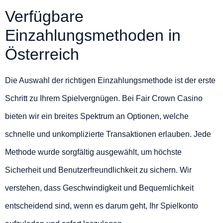
Verfügbare
Einzahlungsmethoden in
Österreich
Die Auswahl der richtigen Einzahlungsmethode ist der erste
Schritt zu Ihrem Spielvergnügen. Bei Fair Crown Casino
bieten wir ein breites Spektrum an Optionen, welche
schnelle und unkomplizierte Transaktionen erlauben. Jede
Methode wurde sorgfältig ausgewählt, um höchste
Sicherheit und Benutzerfreundlichkeit zu sichern. Wir
verstehen, dass Geschwindigkeit und Bequemlichkeit
entscheidend sind, wenn es darum geht, Ihr Spielkonto