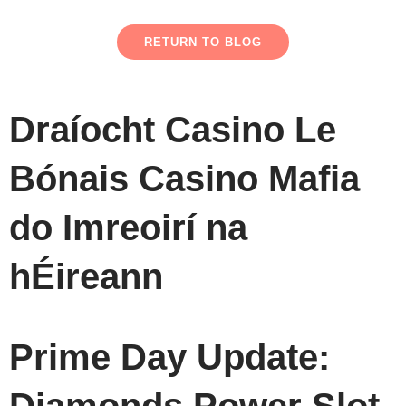
RETURN TO BLOG
Draíocht Casino Le
Bónais Casino Mafia
do Imreoirí na
hÉireann
Prime Day Update:
Diamonds Power Slot