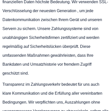
finanziellen Daten höchste Bedeutung. Wir verwenden SSL-
Verschlüsselung der neuesten Generation , um jede
Datenkommunikation zwischen Ihrem Gerät und unseren
Servern zu sichern. Unsere Zahlungssysteme sind von
unabhängigen Sicherheitsfirmen zertifiziert und werden
regelmäßig auf Sicherheitslücken überprüft. Diese
umfassenden Maßnahmen gewährleisten, dass Ihre
Bankdaten und Umsatzhistorie vor fremdem Zugriff
geschützt sind.
Transparenz im Zahlungsverkehr bedeutet für uns auch
klare Kommunikation und die Erfüllung aller vereinbarten
Bedingungen. Wir verpflichten uns, Auszahlungen ohne