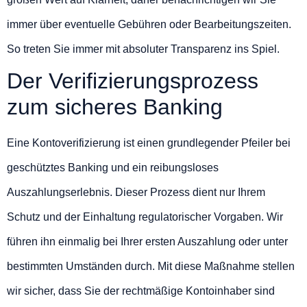
immer über eventuelle Gebühren oder Bearbeitungszeiten.
So treten Sie immer mit absoluter Transparenz ins Spiel.
Der Verifizierungsprozess
zum sicheres Banking
Eine Kontoverifizierung ist einen grundlegender Pfeiler bei
geschütztes Banking und ein reibungsloses
Auszahlungserlebnis. Dieser Prozess dient nur Ihrem
Schutz und der Einhaltung regulatorischer Vorgaben. Wir
führen ihn einmalig bei Ihrer ersten Auszahlung oder unter
bestimmten Umständen durch. Mit diese Maßnahme stellen
wir sicher, dass Sie der rechtmäßige Kontoinhaber sind