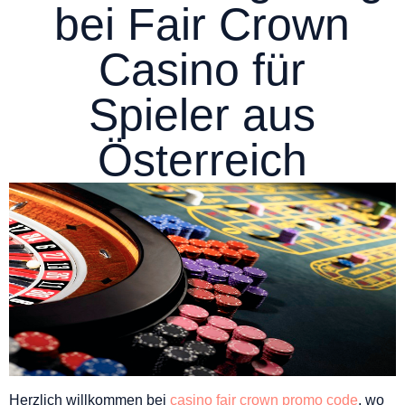
bei Fair Crown
Casino für
Spieler aus
Österreich
Herzlich willkommen bei
casino fair crown promo code
, wo