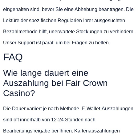
eingehalten sind, bevor Sie eine Abhebung beantragen. Die
Lektüre der spezifischen Regularien Ihrer ausgesuchten
Bezahlmethode hilft, unerwartete Stockungen zu verhindern.
Unser Support ist parat, um bei Fragen zu helfen.
FAQ
Wie lange dauert eine
Auszahlung bei Fair Crown
Casino?
Die Dauer variiert je nach Methode. E-Wallet-Auszahlungen
sind oft innerhalb von 12-24 Stunden nach
Bearbeitungsfreigabe bei Ihnen. Kartenauszahlungen