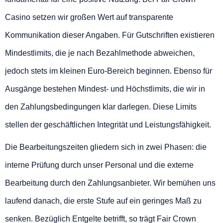
Casino setzen wir großen Wert auf transparente
Kommunikation dieser Angaben. Für Gutschriften existieren
Mindestlimits, die je nach Bezahlmethode abweichen,
jedoch stets im kleinen Euro-Bereich beginnen. Ebenso für
Ausgänge bestehen Mindest- und Höchstlimits, die wir in
den Zahlungsbedingungen klar darlegen. Diese Limits
stellen der geschäftlichen Integrität und Leistungsfähigkeit.
Die Bearbeitungszeiten gliedern sich in zwei Phasen: die
interne Prüfung durch unser Personal und die externe
Bearbeitung durch den Zahlungsanbieter. Wir bemühen uns
laufend danach, die erste Stufe auf ein geringes Maß zu
senken. Bezüglich Entgelte betrifft, so trägt Fair Crown