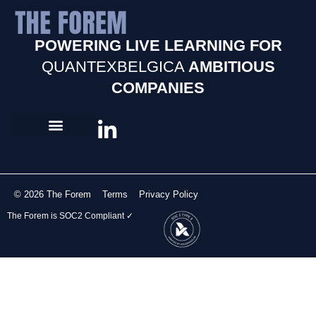
POWERING LIVE LEARNING FOR
QUANTEXBELGICA
AMBITIOUS
COMPANIES
© 2026 The Forem
Terms
Privacy Policy
The Forem is SOC2 Compliant ✓