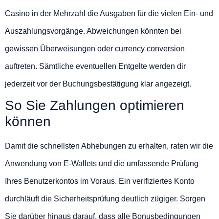
Casino in der Mehrzahl die Ausgaben für die vielen Ein- und
Auszahlungsvorgänge. Abweichungen könnten bei
gewissen Überweisungen oder currency conversion
auftreten. Sämtliche eventuellen Entgelte werden dir
jederzeit vor der Buchungsbestätigung klar angezeigt.
So Sie Zahlungen optimieren
können
Damit die schnellsten Abhebungen zu erhalten, raten wir die
Anwendung von E-Wallets und die umfassende Prüfung
Ihres Benutzerkontos im Voraus. Ein verifiziertes Konto
durchläuft die Sicherheitsprüfung deutlich zügiger. Sorgen
Sie darüber hinaus darauf, dass alle Bonusbedingungen