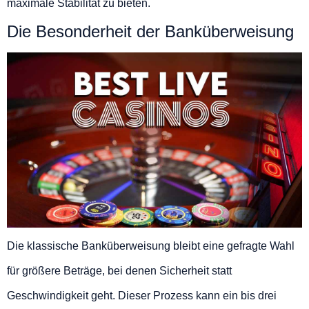
maximale Stabilität zu bieten.
Die Besonderheit der Banküberweisung
Die klassische Banküberweisung bleibt eine gefragte Wahl
für größere Beträge, bei denen Sicherheit statt
Geschwindigkeit geht. Dieser Prozess kann ein bis drei