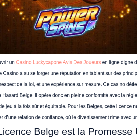
uvrir un
Casino Luckycapone Avis Des Joueurs
en ligne digne d
 Casino a su se forger une réputation en tablant sur des princip
ct respect de la loi, et une expérience sur mesure. Ce casino dét
Hasard Belge. Il opère donc en pleine conformité avec la régle
e jeu à la fois sûr et équitable. Pour les Belges, cette licence 
ier d’une relation de confiance, où le divertissement rime avec u
icence Belge est la Promesse 