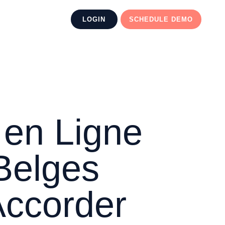
LOGIN
SCHEDULE DEMO
 en Ligne
Belges
Accorder