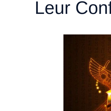
Leur Con