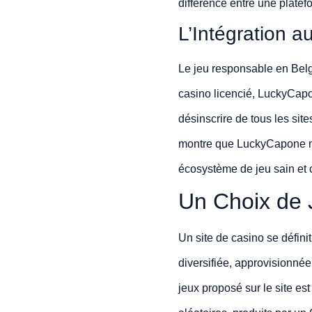
différence entre une plat
L’Intégration 
Le jeu responsable en Belgi
casino licencié, LuckyCapo
désinscrire de tous les sit
montre que LuckyCapone ne 
écosystème de jeu sain et c
Un Choix de J
Un site de casino se défin
diversifiée, approvisionn
jeux proposé sur le site es