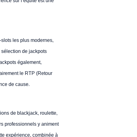
rence sur l’équité est une
-slots les plus modernes,
 sélection de jackpots
jackpots également,
clairement le RTP (Retour
ance de cause.
ons de blackjack, roulette,
ers professionnels y animent
tte expérience, combinée à