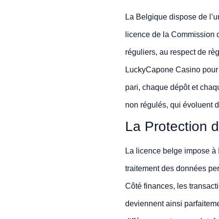
La Belgique dispose de l’un
licence de la Commission d
réguliers, au respect de rè
LuckyCapone Casino pour c
pari, chaque dépôt et chaqu
non régulés, qui évoluent da
La Protection 
La licence belge impose à
traitement des données per
Côté finances, les transac
deviennent ainsi parfaitemen