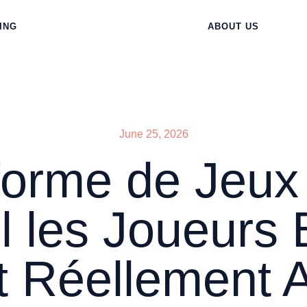
ING
ABOUT US
June 25, 2026
forme de Jeux
l les Joueurs 
 Réellement 