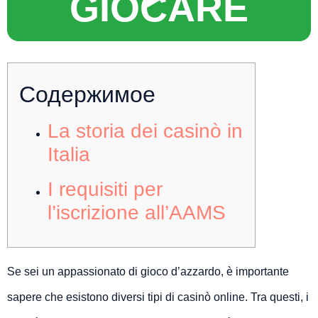
GIOCARE
Содержимое
La storia dei casinò in
Italia
I requisiti per
l’iscrizione all’AAMS
Se sei un appassionato di gioco d’azzardo, è importante
sapere che esistono diversi tipi di casinò online. Tra questi, i