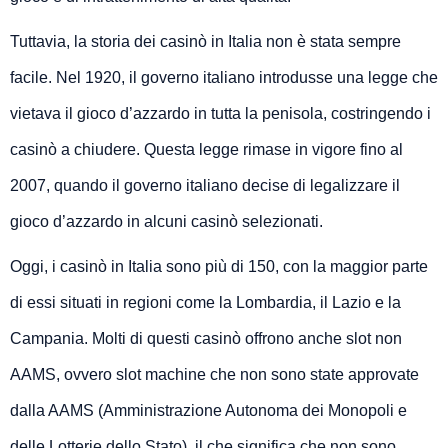
Tuttavia, la storia dei casinò in Italia non è stata sempre
facile. Nel 1920, il governo italiano introdusse una legge che
vietava il gioco d’azzardo in tutta la penisola, costringendo i
casinò a chiudere. Questa legge rimase in vigore fino al
2007, quando il governo italiano decise di legalizzare il
gioco d’azzardo in alcuni casinò selezionati.
Oggi, i casinò in Italia sono più di 150, con la maggior parte
di essi situati in regioni come la Lombardia, il Lazio e la
Campania. Molti di questi casinò offrono anche slot non
AAMS, ovvero slot machine che non sono state approvate
dalla AAMS (Amministrazione Autonoma dei Monopoli e
delle Lotterie dello Stato), il che significa che non sono