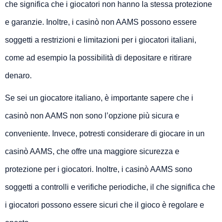
che significa che i giocatori non hanno la stessa protezione
e garanzie. Inoltre, i casinò non AAMS possono essere
soggetti a restrizioni e limitazioni per i giocatori italiani,
come ad esempio la possibilità di depositare e ritirare
denaro.
Se sei un giocatore italiano, è importante sapere che i
casinò non AAMS non sono l’opzione più sicura e
conveniente. Invece, potresti considerare di giocare in un
casinò AAMS, che offre una maggiore sicurezza e
protezione per i giocatori. Inoltre, i casinò AAMS sono
soggetti a controlli e verifiche periodiche, il che significa che
i giocatori possono essere sicuri che il gioco è regolare e