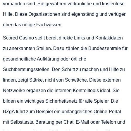
vorhanden sind. Sie gewähren vertrauliche und kostenlose
Hilfe. Diese Organisationen sind eigenständig und verfügen
über das nötige Fachwissen.
Scored Casino stellt bereit direkte Links und Kontaktdaten
zu anerkannten Stellen. Dazu zählen die Bundeszentrale für
gesundheitliche Aufklärung oder örtliche
Suchtberatungsstellen. Den Schritt zu machen und Hilfe zu
finden, zeigt Stärke, nicht von Schwäche. Diese externen
Netzwerke ergänzen die internen Kontrolltools ideal. Sie
bilden ein wichtiges Sicherheitsnetz für alle Spieler. Die
BZgA führt zum Beispiel ein umfangreiches Online-Portal
mit Selbsttests, Beratung per Chat, E-Mail oder Telefon und