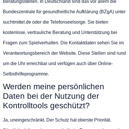
Beratungsstellen. In Deutschland sind das vor allem die
Bundeszentrale für gesundheitliche Aufklärung (BZgA) unter
suchtmittel.de oder die Telefonseelsorge. Sie bieten
kostenlose, vertrauliche Beratung und Unterstützung bei
Fragen zum Spielverhalten. Die Kontaktdaten sehen Sie im
Verantwortungsbereich der Website. Diese Stellen sind rund
um die Uhr erreichbar und verfügen auch über Online-
Selbsthilfeprogramme.
Werden meine persönlichen
Daten bei der Nutzung der
Kontrolltools geschützt?
Ja, uneingeschränkt. Der Schutz hat oberste Priorität.