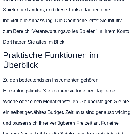
Spieler tickt anders, und diese Tools erlauben eine
individuelle Anpassung. Die Oberfläche leitet Sie intuitiv
zum Bereich “Verantwortungsvolles Spielen” in Ihrem Konto.
Dort haben Sie alles im Blick.
Praktische Funktionen im
Überblick
Zu den bedeutendsten Instrumenten gehören
Einzahlungslimits. Sie können sie für einen Tag, eine
Woche oder einen Monat einstellen. So übersteigen Sie nie
ein selbst gewähltes Budget. Zeitlimits sind genauso wichtig
und passen sich Ihrer verfügbaren Freizeit an. Für eine
längere Auszeit gibt es die Spielpause. Konkret sieht sich