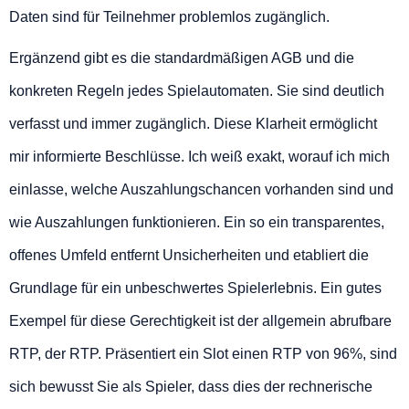
Daten sind für Teilnehmer problemlos zugänglich.
Ergänzend gibt es die standardmäßigen AGB und die
konkreten Regeln jedes Spielautomaten. Sie sind deutlich
verfasst und immer zugänglich. Diese Klarheit ermöglicht
mir informierte Beschlüsse. Ich weiß exakt, worauf ich mich
einlasse, welche Auszahlungschancen vorhanden sind und
wie Auszahlungen funktionieren. Ein so ein transparentes,
offenes Umfeld entfernt Unsicherheiten und etabliert die
Grundlage für ein unbeschwertes Spielerlebnis. Ein gutes
Exempel für diese Gerechtigkeit ist der allgemein abrufbare
RTP, der RTP. Präsentiert ein Slot einen RTP von 96%, sind
sich bewusst Sie als Spieler, dass dies der rechnerische