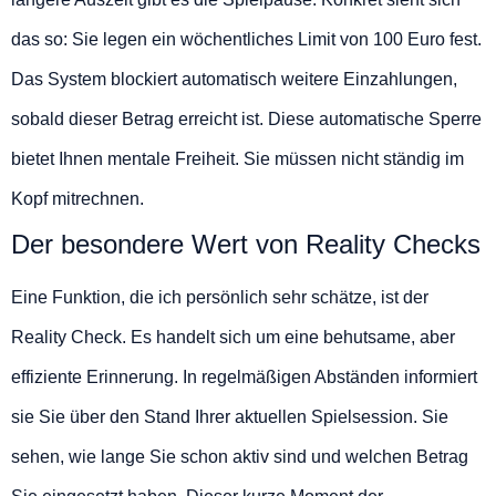
das so: Sie legen ein wöchentliches Limit von 100 Euro fest.
Das System blockiert automatisch weitere Einzahlungen,
sobald dieser Betrag erreicht ist. Diese automatische Sperre
bietet Ihnen mentale Freiheit. Sie müssen nicht ständig im
Kopf mitrechnen.
Der besondere Wert von Reality Checks
Eine Funktion, die ich persönlich sehr schätze, ist der
Reality Check. Es handelt sich um eine behutsame, aber
effiziente Erinnerung. In regelmäßigen Abständen informiert
sie Sie über den Stand Ihrer aktuellen Spielsession. Sie
sehen, wie lange Sie schon aktiv sind und welchen Betrag