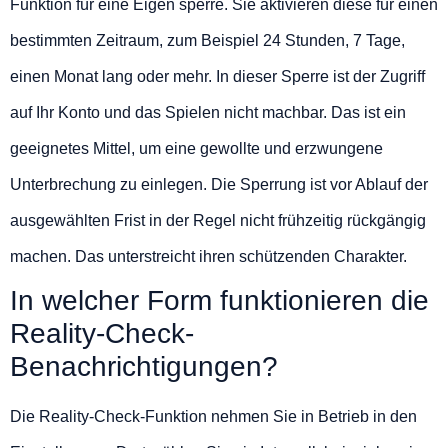
Funktion für eine Eigen sperre. Sie aktivieren diese für einen
bestimmten Zeitraum, zum Beispiel 24 Stunden, 7 Tage,
einen Monat lang oder mehr. In dieser Sperre ist der Zugriff
auf Ihr Konto und das Spielen nicht machbar. Das ist ein
geeignetes Mittel, um eine gewollte und erzwungene
Unterbrechung zu einlegen. Die Sperrung ist vor Ablauf der
ausgewählten Frist in der Regel nicht frühzeitig rückgängig
machen. Das unterstreicht ihren schützenden Charakter.
In welcher Form funktionieren die
Reality-Check-
Benachrichtigungen?
Die Reality-Check-Funktion nehmen Sie in Betrieb in den