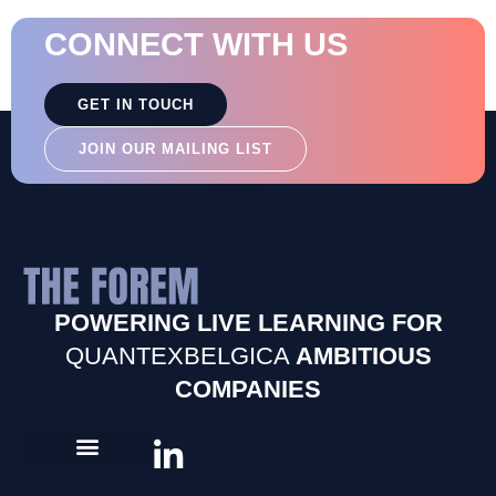
CONNECT WITH US
GET IN TOUCH
JOIN OUR MAILING LIST
POWERING LIVE LEARNING FOR
QUANTEXBELGICA
AMBITIOUS
COMPANIES