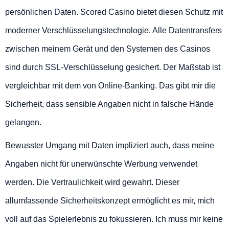
persönlichen Daten. Scored Casino bietet diesen Schutz mit
moderner Verschlüsselungstechnologie. Alle Datentransfers
zwischen meinem Gerät und den Systemen des Casinos
sind durch SSL-Verschlüsselung gesichert. Der Maßstab ist
vergleichbar mit dem von Online-Banking. Das gibt mir die
Sicherheit, dass sensible Angaben nicht in falsche Hände
gelangen.
Bewusster Umgang mit Daten impliziert auch, dass meine
Angaben nicht für unerwünschte Werbung verwendet
werden. Die Vertraulichkeit wird gewahrt. Dieser
allumfassende Sicherheitskonzept ermöglicht es mir, mich
voll auf das Spielerlebnis zu fokussieren. Ich muss mir keine