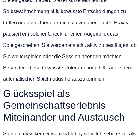
Sie eingesetzt haben. Dieser kurze Moment der
Selbstwahrnehmung hilft, bewusste Entscheidungen zu
treffen und den Überblick nicht zu verlieren. In der Praxis
pausiert ein solcher Check für einen Augenblick das
Spielgeschehen. Sie werden ersucht, aktiv zu bestätigen, ob
Sie weiterspielen oder die Session beenden möchten.
Besonders diese bewusste Unterbrechung hilft, aus einem
automatischen Spielmodus herauszukommen.
Glücksspiel als
Gemeinschaftserlebnis:
Miteinander und Austausch
Spielen muss kein einsames Hobby sein. Ich sehe es oft als