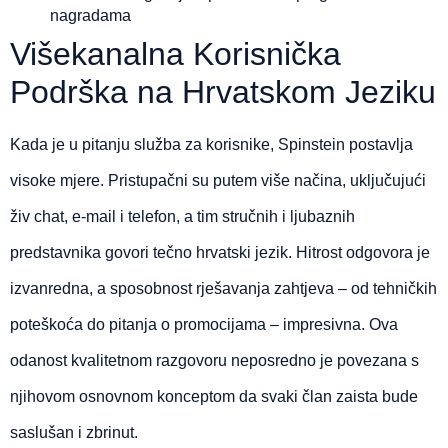
nagradama
Višekanalna Korisnička
Podrška na Hrvatskom Jeziku
Kada je u pitanju služba za korisnike, Spinstein postavlja
visoke mjere. Pristupačni su putem više načina, uključujući
živ chat, e-mail i telefon, a tim stručnih i ljubaznih
predstavnika govori tečno hrvatski jezik. Hitrost odgovora je
izvanredna, a sposobnost rješavanja zahtjeva – od tehničkih
poteškoća do pitanja o promocijama – impresivna. Ova
odanost kvalitetnom razgovoru neposredno je povezana s
njihovom osnovnom konceptom da svaki član zaista bude
saslušan i zbrinut.