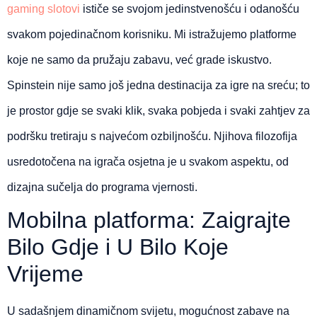
gaming slotovi
ističe se svojom jedinstvenošću i odanošću
svakom pojedinačnom korisniku. Mi istražujemo platforme
koje ne samo da pružaju zabavu, već grade iskustvo.
Spinstein nije samo još jedna destinacija za igre na sreću; to
je prostor gdje se svaki klik, svaka pobjeda i svaki zahtjev za
podršku tretiraju s najvećom ozbiljnošću. Njihova filozofija
usredotočena na igrača osjetna je u svakom aspektu, od
dizajna sučelja do programa vjernosti.
Mobilna platforma: Zaigrajte
Bilo Gdje i U Bilo Koje
Vrijeme
U sadašnjem dinamičnom svijetu, mogućnost zabave na