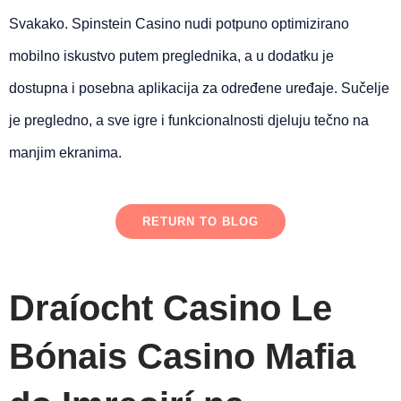
Svakako. Spinstein Casino nudi potpuno optimizirano
mobilno iskustvo putem preglednika, a u dodatku je
dostupna i posebna aplikacija za određene uređaje. Sučelje
je pregledno, a sve igre i funkcionalnosti djeluju tečno na
manjim ekranima.
RETURN TO BLOG
Draíocht Casino Le
Bónais Casino Mafia