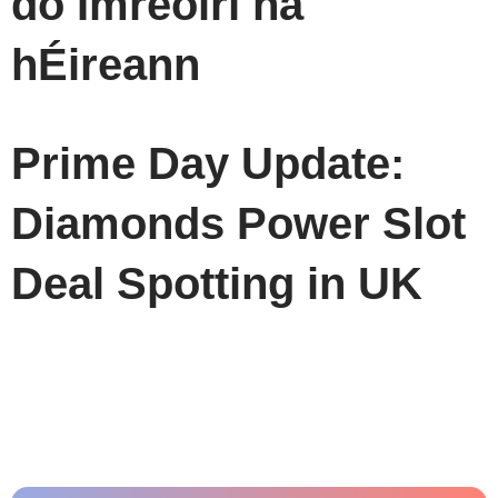
do Imreoirí na
hÉireann
Prime Day Update:
Diamonds Power Slot
Deal Spotting in UK