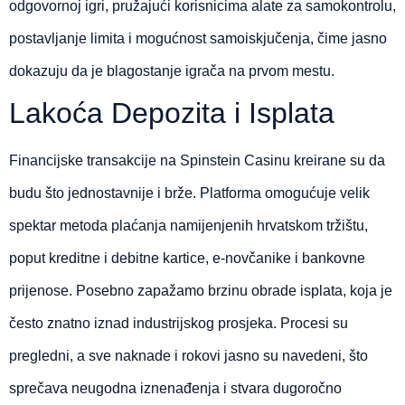
odgovornoj igri, pružajući korisnicima alate za samokontrolu,
postavljanje limita i mogućnost samoiskjučenja, čime jasno
dokazuju da je blagostanje igrača na prvom mestu.
Lakoća Depozita i Isplata
Financijske transakcije na Spinstein Casinu kreirane su da
budu što jednostavnije i brže. Platforma omogućuje velik
spektar metoda plaćanja namijenjenih hrvatskom tržištu,
poput kreditne i debitne kartice, e-novčanike i bankovne
prijenose. Posebno zapažamo brzinu obrade isplata, koja je
često znatno iznad industrijskog prosjeka. Procesi su
pregledni, a sve naknade i rokovi jasno su navedeni, što
sprečava neugodna iznenađenja i stvara dugoročno