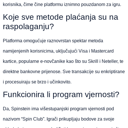
korisnika, čime čine platformu iznimno pouzdanom za igru.
Koje sve metode plaćanja su na
raspolaganju?
Platforma omogućuje raznovrstan spektar metoda
namijenjenih korisnicima, uključujući Visa i Mastercard
kartice, popularne e-novčanike kao što su Skrill i Neteller, te
direktne bankovne prijenose. Sve transakcije su enkriptirane
i procesuiraju se brzo i učinkovito.
Funkcionira li program vjernosti?
Da, Spinstein ima višestupanjski program vjernosti pod
nazivom “Spin Club”. Igrači prikupljaju bodove za svoje