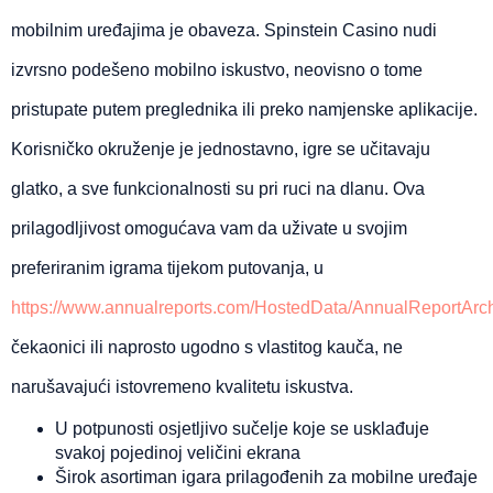
mobilnim uređajima je obaveza. Spinstein Casino nudi
izvrsno podešeno mobilno iskustvo, neovisno o tome
pristupate putem preglednika ili preko namjenske aplikacije.
Korisničko okruženje je jednostavno, igre se učitavaju
glatko, a sve funkcionalnosti su pri ruci na dlanu. Ova
prilagodljivost omogućava vam da uživate u svojim
preferiranim igrama tijekom putovanja, u
https://www.annualreports.com/HostedData/AnnualReport
čekaonici ili naprosto ugodno s vlastitog kauča, ne
narušavajući istovremeno kvalitetu iskustva.
U potpunosti osjetljivo sučelje koje se usklađuje
svakoj pojedinoj veličini ekrana
Širok asortiman igara prilagođenih za mobilne uređaje