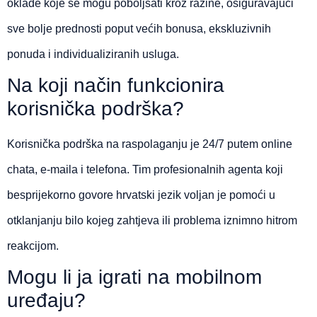
oklade koje se mogu poboljšati kroz razine, osiguravajući
sve bolje prednosti poput većih bonusa, ekskluzivnih
ponuda i individualiziranih usluga.
Na koji način funkcionira
korisnička podrška?
Korisnička podrška na raspolaganju je 24/7 putem online
chata, e-maila i telefona. Tim profesionalnih agenta koji
besprijekorno govore hrvatski jezik voljan je pomoći u
otklanjanju bilo kojeg zahtjeva ili problema iznimno hitrom
reakcijom.
Mogu li ja igrati na mobilnom
uređaju?