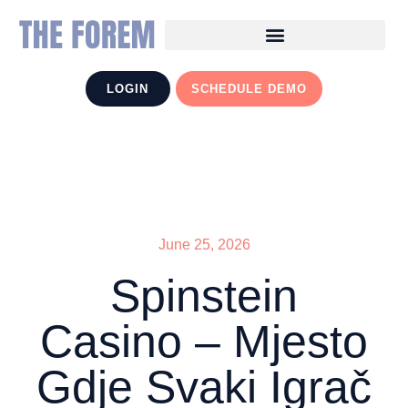
LOGIN
SCHEDULE DEMO
June 25, 2026
Spinstein
Casino – Mjesto
Gdje Svaki Igrač