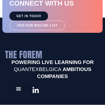
CONNECT WITH US
GET IN TOUCH
JOIN OUR MAILING LIST
POWERING LIVE LEARNING FOR
QUANTEXBELGICA
AMBITIOUS
COMPANIES