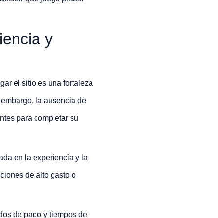
iencia y
ar el sitio es una fortaleza
n embargo, la ausencia de
entes para completar su
da en la experiencia y la
ciones de alto gasto o
odos de pago y tiempos de