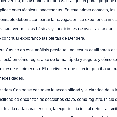
ienvenida, los usuarios pueden valorar que el portal propone u
mplicaciones técnicas innecesarias. En este primer contacto, las
ponsable deben acompañar la navegación. La experiencia inicial
os para ver políticas básicas y condiciones de uso. La claridad i
e continuar explorando las ofertas de Dendera.
ra Casino en este análisis persigue una lectura equilibrada ent
ial está en cómo registrarse de forma rápida y segura, y cómo s
 desde el primer uso. El objetivo es que el lector perciba un mar
 necesidades.
ndera Casino se centra en la accesibilidad y la claridad de la 
acilidad de encontrar las secciones clave, como registro, inicio 
detalla cada característica, la experiencia inicial debe transmit