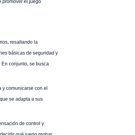
e promover el juego
rios, resaltando la
ones básicas de seguridad y
. En conjunto, se busca
a y comunicarse con el
 que se adapta a sus
ensación de control y
 decidir qué juego probar