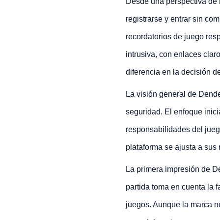
Desde una perspectiva de b
registrarse y entrar sin co
recordatorios de juego res
intrusiva, con enlaces clar
diferencia en la decisión d
La visión general de Dende
seguridad. El enfoque inic
responsabilidades del juego
plataforma se ajusta a sus
La primera impresión de De
partida toma en cuenta la f
juegos. Aunque la marca no 