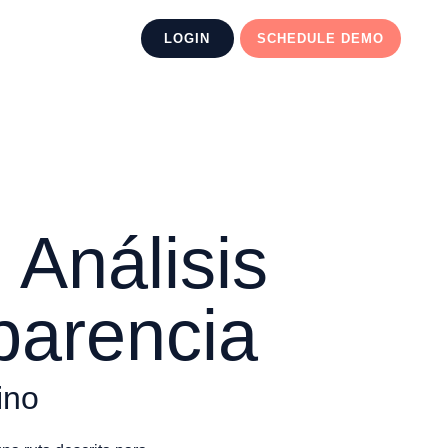
LOGIN
SCHEDULE DEMO
Análisis
parencia
ino