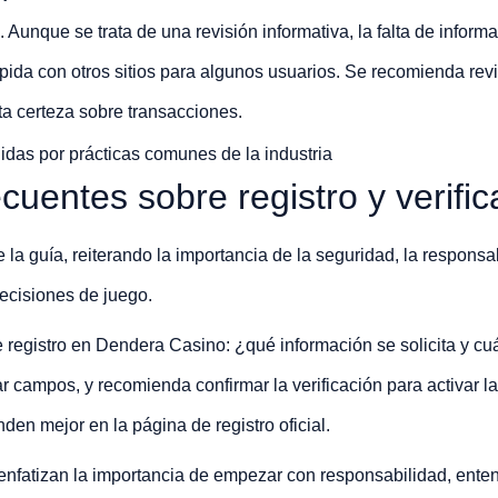
 Aunque se trata de una revisión informativa, la falta de inform
ápida con otros sitios para algunos usuarios. Se recomienda revi
ita certeza sobre transacciones.
idas por prácticas comunes de la industria
cuentes sobre registro y verific
 la guía, reiterando la importancia de la seguridad, la responsa
decisiones de juego.
 registro en Dendera Casino: ¿qué información se solicita y cuá
ar campos, y recomienda confirmar la verificación para activar l
den mejor en la página de registro oficial.
nfatizan la importancia de empezar con responsabilidad, enten