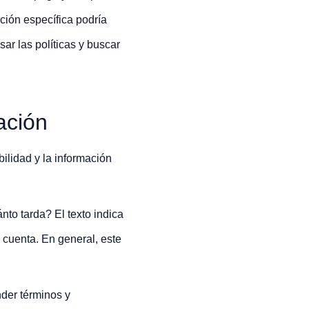
ación específica podría
sar las políticas y buscar
ación
bilidad y la información
nto tarda? El texto indica
a cuenta. En general, este
der términos y