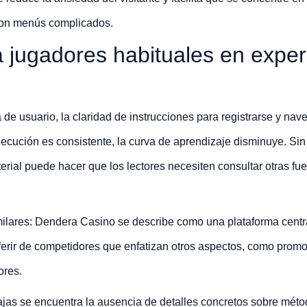
 con menús complicados.
 jugadores habituales en exper
de usuario, la claridad de instrucciones para registrarse y naveg
 ejecución es consistente, la curva de aprendizaje disminuye. Si
terial puede hacer que los lectores necesiten consultar otras fu
ilares: Dendera Casino se describe como una plataforma centra
ferir de competidores que enfatizan otros aspectos, como promo
ores.
ajas se encuentra la ausencia de detalles concretos sobre mét