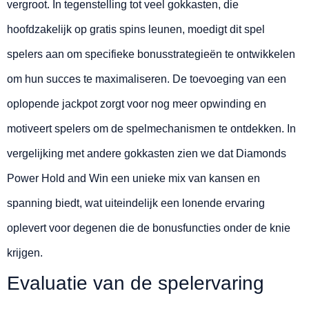
vergroot. In tegenstelling tot veel gokkasten, die
hoofdzakelijk op gratis spins leunen, moedigt dit spel
spelers aan om specifieke bonusstrategieën te ontwikkelen
om hun succes te maximaliseren. De toevoeging van een
oplopende jackpot zorgt voor nog meer opwinding en
motiveert spelers om de spelmechanismen te ontdekken. In
vergelijking met andere gokkasten zien we dat Diamonds
Power Hold and Win een unieke mix van kansen en
spanning biedt, wat uiteindelijk een lonende ervaring
oplevert voor degenen die de bonusfuncties onder de knie
krijgen.
Evaluatie van de spelervaring