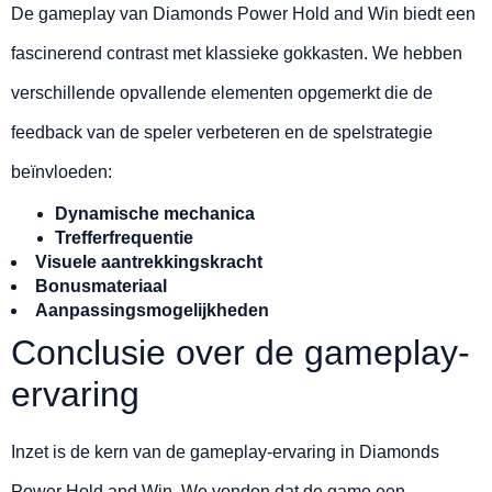
De gameplay van Diamonds Power Hold and Win biedt een
fascinerend contrast met klassieke gokkasten. We hebben
verschillende opvallende elementen opgemerkt die de
feedback van de speler verbeteren en de spelstrategie
beïnvloeden:
Dynamische mechanica
Trefferfrequentie
Visuele aantrekkingskracht
Bonusmateriaal
Aanpassingsmogelijkheden
Conclusie over de gameplay-
ervaring
Inzet is de kern van de gameplay-ervaring in Diamonds
Power Hold and Win. We vonden dat de game een