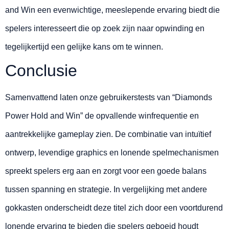
and Win een evenwichtige, meeslepende ervaring biedt die
spelers interesseert die op zoek zijn naar opwinding en
tegelijkertijd een gelijke kans om te winnen.
Conclusie
Samenvattend laten onze gebruikerstests van “Diamonds
Power Hold and Win” de opvallende winfrequentie en
aantrekkelijke gameplay zien. De combinatie van intuïtief
ontwerp, levendige graphics en lonende spelmechanismen
spreekt spelers erg aan en zorgt voor een goede balans
tussen spanning en strategie. In vergelijking met andere
gokkasten onderscheidt deze titel zich door een voortdurend
lonende ervaring te bieden die spelers geboeid houdt