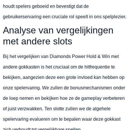
houdt spelers geboeid en bevestigt dat de
gebruikerservaring een cruciale rol speelt in ons spelplezier.
Analyse van vergelijkingen
met andere slots
Bij het vergelijken van Diamonds Power Hold & Win met
andere gokkasten is het cruciaal om de hitfrequentie te
bekijken, aangezien deze een grote invloed kan hebben op
onze spelervaring. We zullen de bonusmechanismen onder
de loep nemen en bekijken hoe ze de gameplay verbeteren
of juist verzwakken. Ten slotte zullen we de algehele
spelervaring evalueren om te bepalen waar deze gokkast
zich verhoudt tot vergelijkbare spellen.