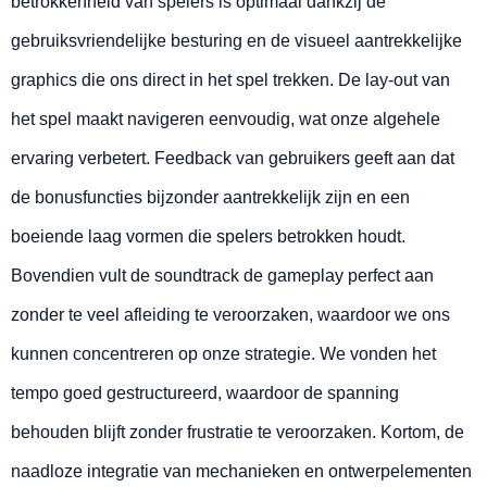
betrokkenheid van spelers is optimaal dankzij de
gebruiksvriendelijke besturing en de visueel aantrekkelijke
graphics die ons direct in het spel trekken. De lay-out van
het spel maakt navigeren eenvoudig, wat onze algehele
ervaring verbetert. Feedback van gebruikers geeft aan dat
de bonusfuncties bijzonder aantrekkelijk zijn en een
boeiende laag vormen die spelers betrokken houdt.
Bovendien vult de soundtrack de gameplay perfect aan
zonder te veel afleiding te veroorzaken, waardoor we ons
kunnen concentreren op onze strategie. We vonden het
tempo goed gestructureerd, waardoor de spanning
behouden blijft zonder frustratie te veroorzaken. Kortom, de
naadloze integratie van mechanieken en ontwerpelementen