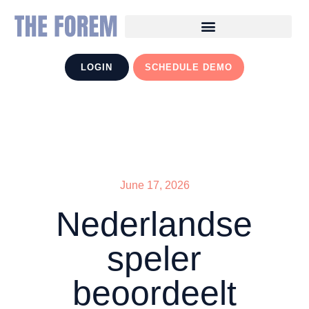
LOGIN
SCHEDULE DEMO
June 17, 2026
Nederlandse
speler
beoordeelt