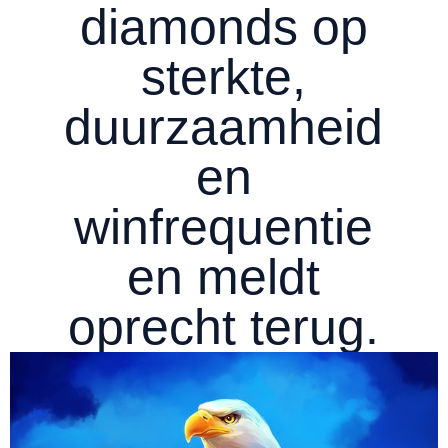
diamonds op
sterkte,
duurzaamheid
en
winfrequentie
en meldt
oprecht terug.