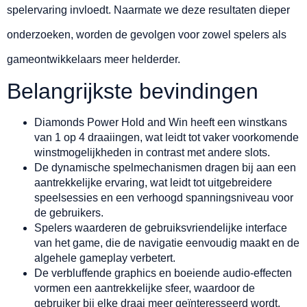
spelervaring invloedt. Naarmate we deze resultaten dieper
onderzoeken, worden de gevolgen voor zowel spelers als
gameontwikkelaars meer helderder.
Belangrijkste bevindingen
Diamonds Power Hold and Win heeft een winstkans
van 1 op 4 draaiingen, wat leidt tot vaker voorkomende
winstmogelijkheden in contrast met andere slots.
De dynamische spelmechanismen dragen bij aan een
aantrekkelijke ervaring, wat leidt tot uitgebreidere
speelsessies en een verhoogd spanningsniveau voor
de gebruikers.
Spelers waarderen de gebruiksvriendelijke interface
van het game, die de navigatie eenvoudig maakt en de
algehele gameplay verbetert.
De verbluffende graphics en boeiende audio-effecten
vormen een aantrekkelijke sfeer, waardoor de
gebruiker bij elke draai meer geïnteresseerd wordt.