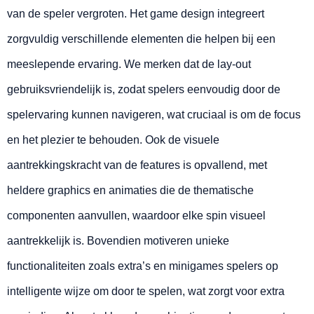
van de speler vergroten. Het game design integreert
zorgvuldig verschillende elementen die helpen bij een
meeslepende ervaring. We merken dat de lay-out
gebruiksvriendelijk is, zodat spelers eenvoudig door de
spelervaring kunnen navigeren, wat cruciaal is om de focus
en het plezier te behouden. Ook de visuele
aantrekkingskracht van de features is opvallend, met
heldere graphics en animaties die de thematische
componenten aanvullen, waardoor elke spin visueel
aantrekkelijk is. Bovendien motiveren unieke
functionaliteiten zoals extra’s en minigames spelers op
intelligente wijze om door te spelen, wat zorgt voor extra