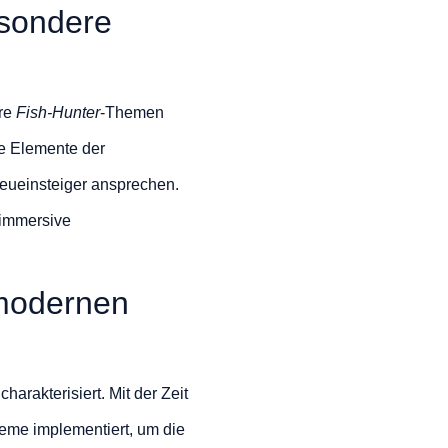
esondere
ere
Fish-Hunter
-Themen
e Elemente der
eueinsteiger ansprechen.
 immersive
 modernen
arakterisiert. Mit der Zeit
eme implementiert, um die