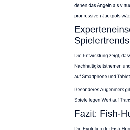
denen das Angeln als virtu
progressiven Jackpots wäch
Experteneins
Spielertrends
Die Entwicklung zeigt, das
Nachhaltigkeitsthemen und 
auf Smartphone und Tablet
Besonderes Augenmerk gilt 
Spiele legen Wert auf Tran
Fazit: Fish-H
Die Evolution der Fish-Hun