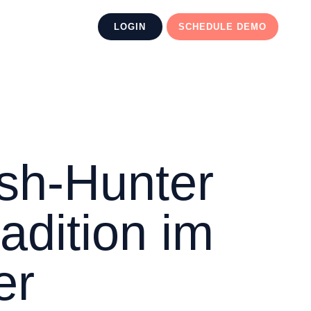
LOGIN
SCHEDULE DEMO
sh-Hunter
adition im
er