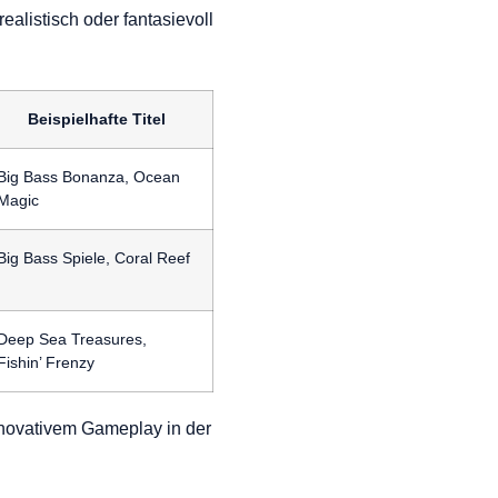
alistisch oder fantasievoll
Beispielhafte Titel
Big Bass Bonanza, Ocean
Magic
Big Bass Spiele, Coral Reef
Deep Sea Treasures,
Fishin’ Frenzy
nnovativem Gameplay in der