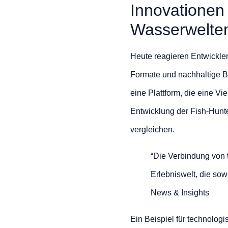
Innovationen 
Wasserwelte
Heute reagieren Entwickle
Formate und nachhaltige 
eine Plattform, die eine Vie
Entwicklung der Fish-Hunt
vergleichen.
“Die Verbindung von 
Erlebniswelt, die so
News & Insights
Ein Beispiel für technolo