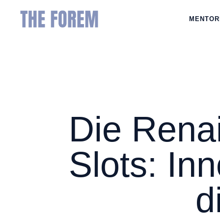
MENTOR
Die Rena
Slots: In
d