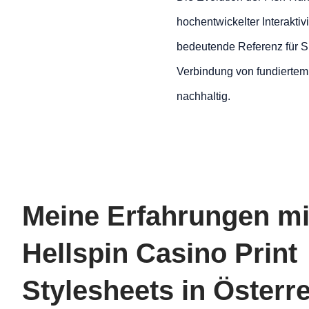
hochentwickelter Interaktiv
bedeutende Referenz für Sp
Verbindung von fundiertem
nachhaltig.
Meine Erfahrungen mi
Hellspin Casino Print
Stylesheets in Österr