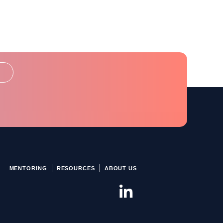
MENTORING
RESOURCES
ABOUT US