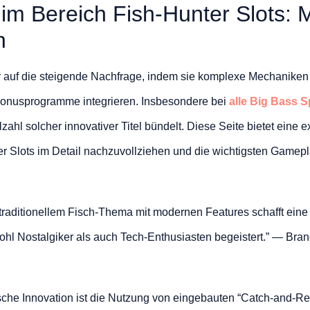
im Bereich Fish-Hunter Slots: 
n
r auf die steigende Nachfrage, indem sie komplexe Mechaniken
Bonusprogramme integrieren. Insbesondere bei
alle Big Bass S
lzahl solcher innovativer Titel bündelt. Diese Seite bietet eine 
er Slots im Detail nachzuvollziehen und die wichtigsten Gamep
traditionellem Fisch-Thema mit modernen Features schafft eine 
wohl Nostalgiker als auch Tech-Enthusiasten begeistert.” — Br
gische Innovation ist die Nutzung von eingebauten “Catch-and-