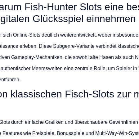
Warum Fish-Hunter Slots eine b
igitalen Glücksspiel einnehmen
n sich Online-Slots deutlich weiterentwickelt, wobei insbesond
ssance erleben. Diese Subgenre-Variante verbindet klassisch
tiven Gameplay-Mechaniken, die sowohl alte Hasen als auch N
n authentischer Meereswelten eine zentrale Rolle, um Spieler in
ntführen.
on klassischen Fisch-Slots zur
lots durch einfache Grafiken und überschaubare Gewinnlinien ch
 Features wie Freispiele, Bonusspiele und Multi-Way-Win-Syst