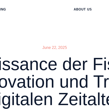
ING
ABOUT US
June 22, 2025
issance der Fi
novation und Tr
igitalen Zeitalt