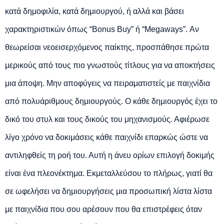
κατά δημοφιλία, κατά δημιουργού, ή αλλά και βάσει
χαρακτηριστικών όπως “Bonus Buy” ή “Megaways”. Αν
θεωρείσαι νεοεισερχόμενος παίκτης, προσπάθησε πρώτα
μερικούς από τους πιο γνωστούς τίτλους για να αποκτήσεις
μια άποψη. Μην αποφύγεις να πειραματιστείς με παιχνίδια
από πολυάριθμους δημιουργούς. Ο κάθε δημιουργός έχει το
δικό του στυλ και τους δικούς του μηχανισμούς. Αφιέρωσε
λίγο χρόνο να δοκιμάσεις κάθε παιχνίδι επαρκώς ώστε να
αντιληφθείς τη ροή του. Αυτή η άνευ ορίων επιλογή δοκιμής
είναι ένα πλεονέκτημα. Εκμεταλλεύσου το πλήρως, γιατί θα
σε ωφελήσει να δημιουργήσεις μια προσωπική λίστα λίστα
με παιχνίδια που σου αρέσουν που θα επιστρέφεις όταν