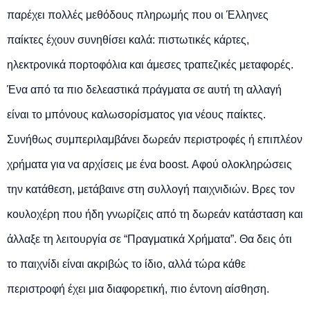
παρέχει πολλές μεθόδους πληρωμής που οι Έλληνες
παίκτες έχουν συνηθίσει καλά: πιστωτικές κάρτες,
ηλεκτρονικά πορτοφόλια και άμεσες τραπεζικές μεταφορές.
Ένα από τα πιο δελεαστικά πράγματα σε αυτή τη αλλαγή
είναι το μπόνους καλωσορίσματος για νέους παίκτες.
Συνήθως συμπεριλαμβάνει δωρεάν περιστροφές ή επιπλέον
χρήματα για να αρχίσεις με ένα boost. Αφού ολοκληρώσεις
την κατάθεση, μετάβαινε στη συλλογή παιχνιδιών. Βρες τον
κουλοχέρη που ήδη γνωρίζεις από τη δωρεάν κατάσταση και
άλλαξε τη λειτουργία σε “Πραγματικά Χρήματα”. Θα δεις ότι
το παιχνίδι είναι ακριβώς το ίδιο, αλλά τώρα κάθε
περιστροφή έχει μια διαφορετική, πιο έντονη αίσθηση.