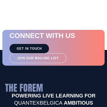
CONNECT WITH US
GET IN TOUCH
JOIN OUR MAILING LIST
POWERING LIVE LEARNING FOR
QUANTEXBELGICA
AMBITIOUS