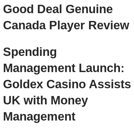
Good Deal Genuine
Canada Player Review
Spending
Management Launch:
Goldex Casino Assists
UK with Money
Management