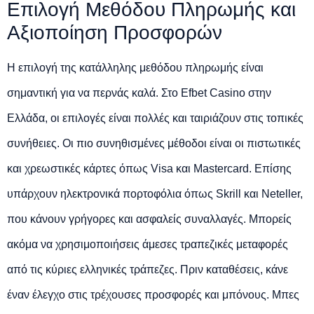
Επιλογή Μεθόδου Πληρωμής και
Αξιοποίηση Προσφορών
Η επιλογή της κατάλληλης μεθόδου πληρωμής είναι
σημαντική για να περνάς καλά. Στο Efbet Casino στην
Ελλάδα, οι επιλογές είναι πολλές και ταιριάζουν στις τοπικές
συνήθειες. Οι πιο συνηθισμένες μέθοδοι είναι οι πιστωτικές
και χρεωστικές κάρτες όπως Visa και Mastercard. Επίσης
υπάρχουν ηλεκτρονικά πορτοφόλια όπως Skrill και Neteller,
που κάνουν γρήγορες και ασφαλείς συναλλαγές. Μπορείς
ακόμα να χρησιμοποιήσεις άμεσες τραπεζικές μεταφορές
από τις κύριες ελληνικές τράπεζες. Πριν καταθέσεις, κάνε
έναν έλεγχο στις τρέχουσες προσφορές και μπόνους. Μπες