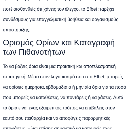
ποτέ αισθανθείς ότι χάνεις τον έλεγχο, το Efbet παρέχει
συνδέσμους για επαγγελματική βοήθεια και οργανισμούς
υποστήριξης.
Ορισμός Ορίων και Καταγραφή
των Πιθανοτήτων
Το να βάζεις όρια είναι μια πρακτική και αποτελεσματική
στρατηγική. Μέσα στον λογαριασμό σου στο Efbet, μπορείς
να ορίσεις ημερήσια, εβδομαδιαία ή μηνιαία όρια για τα ποσά
που μπορείς να καταθέσεις, να ποντάρεις ή να χάσεις. Αυτά
τα όρια είναι ένας εξαιρετικός τρόπος να επιβάλεις στον
εαυτό σου πειθαρχία και να αποφύγεις παρορμητικές
αποφάσεις. Είναι επίσης σημαντικό να κατανοείς πώς