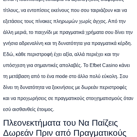
τίτλους, να εντοπίσεις εκείνους που σου ταιριάζουν και να
εξετάσεις τους πίνακες πληρωμών χωρίς άγχος. Από την
άλλη μεριά, το παιχνίδι με πραγματικά χρήματα σου δίνει την
γνήσια αδρεναλίνη και τη δυνατότητα για πραγματικά κέρδη.
Εδώ, κάθε περιστροφή έχει αξία, αλλά περιέχει και την
υπόσχεση για σημαντικές απολαβές. Το Efbet Casino κάνει
τη μετάβαση από το ένα mode στο άλλο πολύ εύκολη. Σου
δίνει τη δυνατότητα να ξεκινήσεις με δωρεάν περιστροφές
και να προχωρήσεις σε πραγματικούς στοιχηματισμούς όταν
εσύ αισθανθείς έτοιμος.
Πλεονεκτήματα του Να Παίζεις
Δωρεάν Πριν από Πραγματικούς