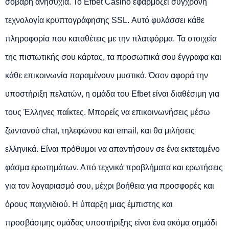
σοβαρή ανησυχία. Το Efbet Casino εφαρμόζει σύγχρονη
τεχνολογία κρυπτογράφησης SSL. Αυτό φυλάσσει κάθε
πληροφορία που καταθέτεις με την πλατφόρμα. Τα στοιχεία
της πιστωτικής σου κάρτας, τα προσωπικά σου έγγραφα και
κάθε επικοινωνία παραμένουν μυστικά. Όσον αφορά την
υποστήριξη πελατών, η ομάδα του Efbet είναι διαθέσιμη για
τους Έλληνες παίκτες. Μπορείς να επικοινωνήσεις μέσω
ζωντανού chat, τηλεφώνου και email, και θα μιλήσεις
ελληνικά. Είναι πρόθυμοι να απαντήσουν σε ένα εκτεταμένο
φάσμα ερωτημάτων. Από τεχνικά προβλήματα και ερωτήσεις
για τον λογαριασμό σου, μέχρι βοήθεια για προσφορές και
όρους παιχνιδιού. Η ύπαρξη μιας έμπιστης και
προσβάσιμης ομάδας υποστήριξης είναι ένα ακόμα σημάδι