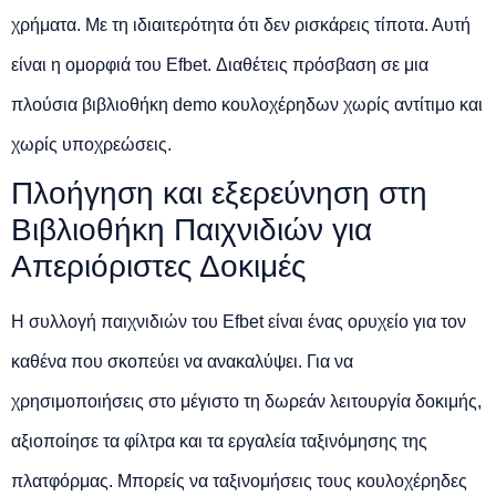
χρήματα. Με τη ιδιαιτερότητα ότι δεν ρισκάρεις τίποτα. Αυτή
είναι η ομορφιά του Efbet. Διαθέτεις πρόσβαση σε μια
πλούσια βιβλιοθήκη demo κουλοχέρηδων χωρίς αντίτιμο και
χωρίς υποχρεώσεις.
Πλοήγηση και εξερεύνηση στη
Βιβλιοθήκη Παιχνιδιών για
Απεριόριστες Δοκιμές
Η συλλογή παιχνιδιών του Efbet είναι ένας ορυχείο για τον
καθένα που σκοπεύει να ανακαλύψει. Για να
χρησιμοποιήσεις στο μέγιστο τη δωρεάν λειτουργία δοκιμής,
αξιοποίησε τα φίλτρα και τα εργαλεία ταξινόμησης της
πλατφόρμας. Μπορείς να ταξινομήσεις τους κουλοχέρηδες