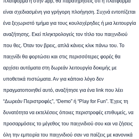
πλατφόρμα ή στην app, θα παρατηρήσεις ότι η πλατφόρμα
είναι σχεδιασμένη για γρήγορη πλοήγηση. Συχνά εντοπίζεται
ένα ξεχωριστό τμήμα για τους κουλοχέρηδες ή μια λειτουργία
αναζήτησης. Εκεί πληκτρολογείς τον τίτλο του παιχνιδιού
που θες. Όταν τον βρεις, απλά κάνεις κλικ πάνω του. Το
παιχνίδι θα φορτώσει και στις περισσότερες φορές θα
αρχίσει αυτόματα στη δωρεάν λειτουργία δοκιμής με
υποθετικά πιστώματα. Αν για κάποιο λόγο δεν
πραγματοποιηθεί αυτό, αναζήτησε για ένα link που λέει
“Δωρεάν Περιστροφές”, “Demo” ή “Play for Fun”. Έχεις τη
δυνατότητα να εκτελέσεις όποιες περιστροφές επιθυμείς, να
προσαρμόσεις το μέγεθος του παιχνιδιού σου και να ζήσεις
όλη την εμπειρία του παιχνιδιού σαν να παίζεις με κανονικά