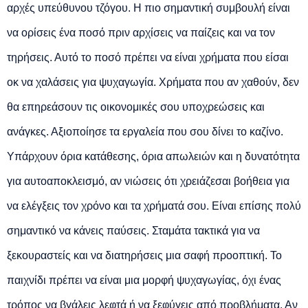
αρχές υπεύθυνου τζόγου. Η πιο σημαντική συμβουλή είναι
να ορίσεις ένα ποσό πριν αρχίσεις να παίζεις και να τον
τηρήσεις. Αυτό το ποσό πρέπει να είναι χρήματα που είσαι
οκ να χαλάσεις για ψυχαγωγία. Χρήματα που αν χαθούν, δεν
θα επηρεάσουν τις οικονομικές σου υποχρεώσεις και
ανάγκες. Αξιοποίησε τα εργαλεία που σου δίνει το καζίνο.
Υπάρχουν όρια κατάθεσης, όρια απωλειών και η δυνατότητα
για αυτοαποκλεισμό, αν νιώσεις ότι χρειάζεσαι βοήθεια για
να ελέγξεις τον χρόνο και τα χρήματά σου. Είναι επίσης πολύ
σημαντικό να κάνεις παύσεις. Σταμάτα τακτικά για να
ξεκουραστείς και να διατηρήσεις μια σαφή προοπτική. Το
παιχνίδι πρέπει να είναι μια μορφή ψυχαγωγίας, όχι ένας
τρόπος να βγάλεις λεφτά ή να ξεφύγεις από προβλήματα. Αν