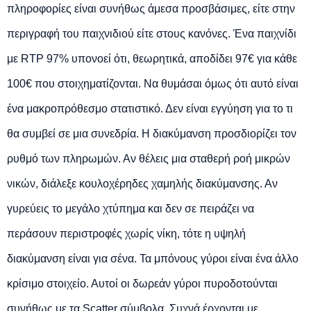
πληροφορίες είναι συνήθως άμεσα προσβάσιμες, είτε στην
περιγραφή του παιχνιδιού είτε στους κανόνες. Ένα παιχνίδι
με RTP 97% υπονοεί ότι, θεωρητικά, αποδίδει 97€ για κάθε
100€ που στοιχηματίζονται. Να θυμάσαι όμως ότι αυτό είναι
ένα μακροπρόθεσμο στατιστικό. Δεν είναι εγγύηση για το τι
θα συμβεί σε μια συνεδρία. Η διακύμανση προσδιορίζει τον
ρυθμό των πληρωμών. Αν θέλεις μια σταθερή ροή μικρών
νικών, διάλεξε κουλοχέρηδες χαμηλής διακύμανσης. Αν
γυρεύεις το μεγάλο χτύπημα και δεν σε πειράζει να
περάσουν περιστροφές χωρίς νίκη, τότε η υψηλή
διακύμανση είναι για σένα. Τα μπόνους γύροι είναι ένα άλλο
κρίσιμο στοιχείο. Αυτοί οι δωρεάν γύροι πυροδοτούνται
συνήθως με τα Scatter σύμβολα. Συχνά έρχονται με