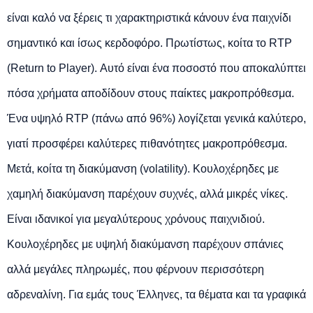
είναι καλό να ξέρεις τι χαρακτηριστικά κάνουν ένα παιχνίδι
σημαντικό και ίσως κερδοφόρο. Πρωτίστως, κοίτα το RTP
(Return to Player). Αυτό είναι ένα ποσοστό που αποκαλύπτει
πόσα χρήματα αποδίδουν στους παίκτες μακροπρόθεσμα.
Ένα υψηλό RTP (πάνω από 96%) λογίζεται γενικά καλύτερο,
γιατί προσφέρει καλύτερες πιθανότητες μακροπρόθεσμα.
Μετά, κοίτα τη διακύμανση (volatility). Κουλοχέρηδες με
χαμηλή διακύμανση παρέχουν συχνές, αλλά μικρές νίκες.
Είναι ιδανικοί για μεγαλύτερους χρόνους παιχνιδιού.
Κουλοχέρηδες με υψηλή διακύμανση παρέχουν σπάνιες
αλλά μεγάλες πληρωμές, που φέρνουν περισσότερη
αδρεναλίνη. Για εμάς τους Έλληνες, τα θέματα και τα γραφικά