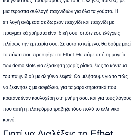
και γνωστούς προορισμούς για τους Έλληνες παίκτες, με
μια τεράστια συλλογή παιχνιδιών για όλα τα γούστα. Η
επιλογή ανάμεσα σε δωρεάν παιχνίδι και παιχνίδι με
πραγματικά χρήματα είναι δική σου, οπότε εσύ ελέγχεις
πλήρως την εμπειρία σου. Σε αυτό το κείμενο, θα δούμε μαζί
τα πάντα που προσφέρει το Efbet. Θα πάμε από τη μαγεία
των demo slots για εξάσκηση χωρίς ρίσκο, έως το κόντεμα
του παιχνιδιού με αληθινά λεφτά. Θα μιλήσουμε για το πώς
να ξεκινήσεις με ασφάλεια, για τα χαρακτηριστικά που
κρατάνε έναν κουλοχέρη στη μνήμη σου, και για τους λόγους
που αυτή η πλατφόρμα τράβηξε τόσο πολύ το ελληνικό
κοινό.
Γιατί να Διαλέξεις το Efbet