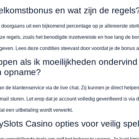
elkomstbonus en wat zijn de regels
oorgaans uit een bijkomend percentage op je allereerste stortin
e regels, zoals het benodigde inzetvereiste en hoe lang de bonu
egeven. Lees deze condities steevast door voordat je de bonus a
ppen als ik moeilijkheden ondervind
en opname?
an de klantenservice via de live chat. Zij kunnen je direct helpe
ail sturen. Let erop dat je account volledig geverifieerd is via 
at een uitbetaling wordt verwerkt.
Slots Casino opties voor veilig spe