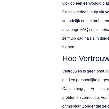
Ook op een eenvoudig plat
Casino verleent hulp via ve
vriendelijk en het problee
uitvoerige FAQ-sectie beha
zelfhulp pagina’s zijn duid
helpen.
Hoe Vertrouw
Vertrouwen is geen onduidel
geld en persoonlijke gegev
Casino begrijpt. Een casino
problemen correct op. Voor 
onmisbaar. Zonder dat gelo