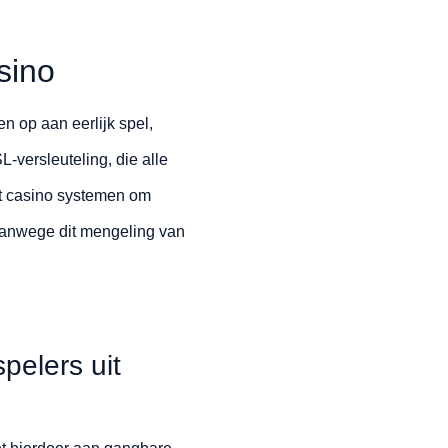
sino
n op aan eerlijk spel,
-versleuteling, die alle
et casino systemen om
Vanwege dit mengeling van
pelers uit