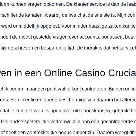
form kunnen vragen opkomen. De klantenservice is dan de laats
rschillende kanalen, waarbij de live chat de snelste is. Mijn con
m werd onmiddellijk opgelost. Voor minder haastige zaken kun je
ndelt de meest gestelde vragen over accounts, bonussen, beta
elijk geschreven en besparen je tijd. De indruk is dat het servic
en in een Online Casino Crucia
ijk begrip, maar een punt wat je kunt controleren. Bij een onli
ens. Een licentie en goede bescherming zijn daarom het allerbe
 dat je kunt geloven, is open over uitkeringskansen, gebruikt he
Hollandse spelers, die vertrouwd zijn aan een gecontroleerde ma
of heeft een aantrekkelijke bonus amper zin. Daarom weegt dit 