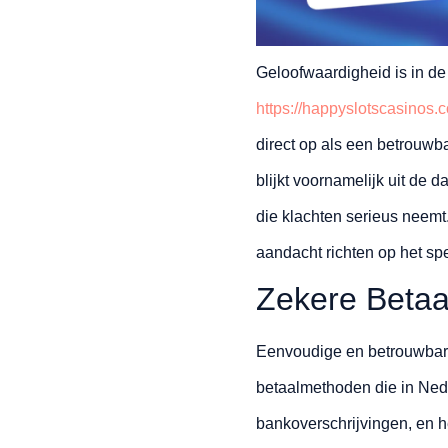
Geloofwaardigheid is in de
https://happyslotscasinos.
direct op als een betrouwba
blijkt voornamelijk uit de 
die klachten serieus neemt.
aandacht richten op het sp
Zekere Betaa
Eenvoudige en betrouwbare
betaalmethoden die in Neder
bankoverschrijvingen, en h