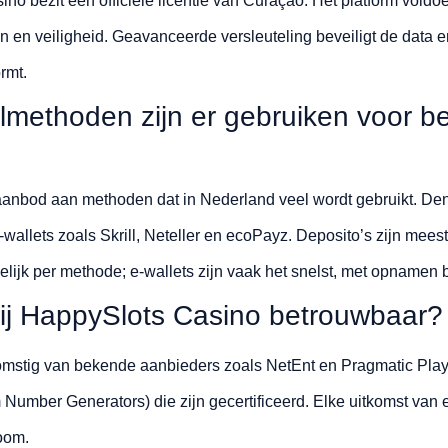
no bezit een officiële licentie van Curaçao. Het platform voldo
n en veiligheid. Geavanceerde versleuteling beveiligt de data e
rmt.
lmethoden zijn er gebruiken voor b
aanbod aan methoden dat in Nederland veel wordt gebruikt. Den
wallets zoals Skrill, Neteller en ecoPayz. Deposito’s zijn meesta
lijk per methode; e-wallets zijn vaak het snelst, met opnamen 
 bij HappySlots Casino betrouwbaar?
fkomstig van bekende aanbieders zoals NetEnt en Pragmatic Play
umber Generators) die zijn gecertificeerd. Elke uitkomst van 
noom.