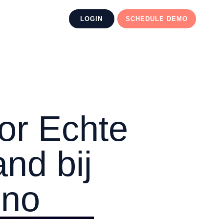
LOGIN
SCHEDULE DEMO
oor Echte
nd bij
ino