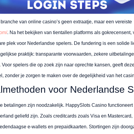
 branche van online casino’s geen extraatje, maar een vereiste
com/
. Na het bekijken van tientallen platforms als gokrecensent
re plek voor Nederlandse spelers. De fundering is een solide li
dagelijkse praktijk: transparante voorwaarden, zekere uitbetalin
 Voor spelers die op zoek zijn naar oprechte kansen, geeft deze
el, zonder je zorgen te maken over de degelijkheid van het casi
lmethoden voor Nederlandse S
 betalingen zijn noodzakelijk. HappySlots Casino functioneer
land geliefd zijn. Zoals creditcards zoals Visa en Mastercard, 
edendaagse e-wallets en prepaidkaarten. Stortingen zijn doorga