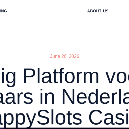
ING
ABOUT US
June 26, 2026
ig Platform v
ars in Nederla
ppySlots Cas