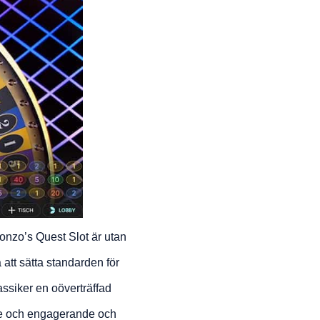
onzo’s Quest Slot är utan
att sätta standarden för
ssiker en oöverträffad
de och engagerande och