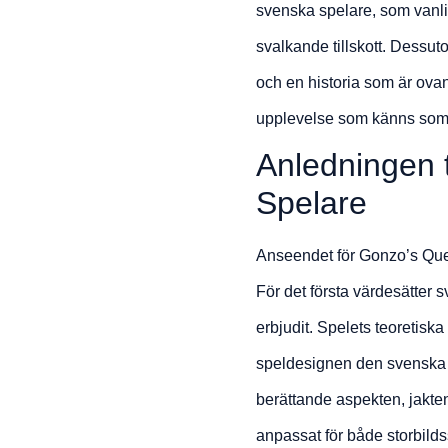
svenska spelare, som vanlig
svalkande tillskott. Dessut
och en historia som är ovan
upplevelse som känns som b
Anledningen 
Spelare
Anseendet för Gonzo’s Quest
För det första värdesätter 
erbjudit. Spelets teoretisk
speldesignen den svenska pr
berättande aspekten, jakten
anpassat för både storbild