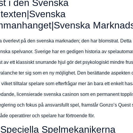
t i den Svenska
texten|Svenska
manhanget|Svenska Marknads
a överlevt på den svenska marknaden; den har blomstrat. Detta 
enska spelvanor. Sverige har en gedigen historia av spelautomate
st av ett klassiskt snurrande hjul gör det psykologiskt mindre fr
avalanche ter sig som en ny möjlighet. Den berättande aspekten di
vilket tilltalar spelare som efterfrågar mer än bara ett enkelt h
ledande, licensierade svenska casinon som en permanent toppli
e reglering och fokus på ansvarsfullt spel, framstår Gonzo’s Ques
de operatörer och spelare har förtroende för.
 Speciella Spelmekanikerna