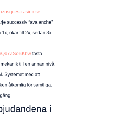
nzosquestcasino.se
.
arje successiv “avalanche”
x, ökar till 2x, sedan 3x
n
MHrQb7ZSoBKbw
fasta
 mekanik till en annan nivå.
al. Systemet med att
iken åtkomlig för samtliga.
mgång.
bjudandena i