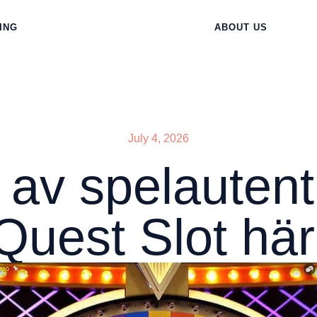
ING
ABOUT US
July 4, 2026
av spelautent
uest Slot här