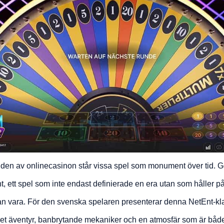
rlden av onlinecasinon står vissa spel som monument över tid. G
 ett spel som inte endast definierade en era utan som håller på 
n vara. För den svenska spelaren presenterar denna NetEnt-kla
ivet äventyr, banbrytande mekaniker och en atmosfär som är bå