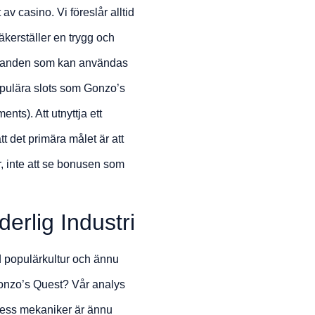
av casino. Vi föreslår alltid
äkerställer en trygg och
bjudanden som kan användas
pulära slots som Gonzo’s
nts). Att utnyttja ett
t det primära målet är att
, inte att se bonusen som
erlig Industri
 populärkultur och ännu
 Gonzo’s Quest? Vår analys
 Dess mekaniker är ännu