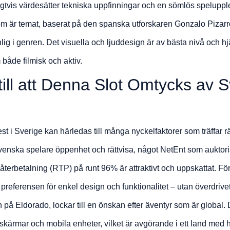
tvis värdesätter tekniska uppfinningar och en sömlös spelupplev
om är temat, baserat på den spanska utforskaren Gonzalo Pizarro
lig i genren. Det visuella och ljuddesign är av bästa nivå och h
åde filmisk och aktiv.
till att Denna Slot Omtycks av 
 i Sverige kan härledas till många nyckelfaktorer som träffar rät
svenska spelare öppenhet och rättvisa, något NetEnt som auktoris
a återbetalning (RTP) på runt 96% är attraktivt och uppskattat. F
eferensen för enkel design och funktionalitet – utan överdrivet
 på Eldorado, lockar till en önskan efter äventyr som är global.
sskärmar och mobila enheter, vilket är avgörande i ett land med