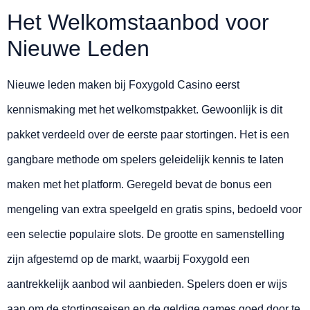
Het Welkomstaanbod voor
Nieuwe Leden
Nieuwe leden maken bij Foxygold Casino eerst
kennismaking met het welkomstpakket. Gewoonlijk is dit
pakket verdeeld over de eerste paar stortingen. Het is een
gangbare methode om spelers geleidelijk kennis te laten
maken met het platform. Geregeld bevat de bonus een
mengeling van extra speelgeld en gratis spins, bedoeld voor
een selectie populaire slots. De grootte en samenstelling
zijn afgestemd op de markt, waarbij Foxygold een
aantrekkelijk aanbod wil aanbieden. Spelers doen er wijs
aan om de stortingseisen en de geldige games goed door te