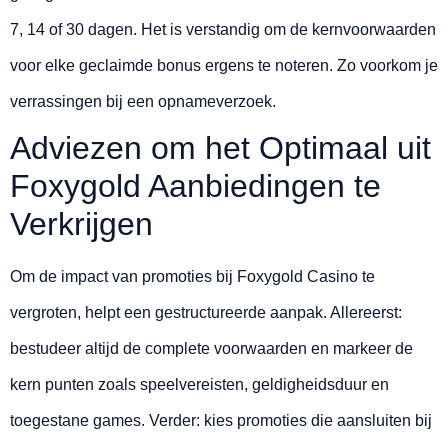
7, 14 of 30 dagen. Het is verstandig om de kernvoorwaarden
voor elke geclaimde bonus ergens te noteren. Zo voorkom je
verrassingen bij een opnameverzoek.
Adviezen om het Optimaal uit
Foxygold Aanbiedingen te
Verkrijgen
Om de impact van promoties bij Foxygold Casino te
vergroten, helpt een gestructureerde aanpak. Allereerst:
bestudeer altijd de complete voorwaarden en markeer de
kern punten zoals speelvereisten, geldigheidsduur en
toegestane games. Verder: kies promoties die aansluiten bij