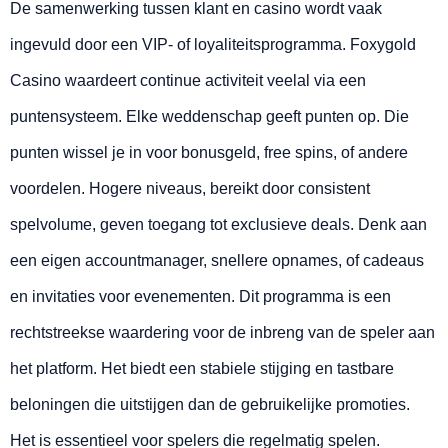
De samenwerking tussen klant en casino wordt vaak
ingevuld door een VIP- of loyaliteitsprogramma. Foxygold
Casino waardeert continue activiteit veelal via een
puntensysteem. Elke weddenschap geeft punten op. Die
punten wissel je in voor bonusgeld, free spins, of andere
voordelen. Hogere niveaus, bereikt door consistent
spelvolume, geven toegang tot exclusieve deals. Denk aan
een eigen accountmanager, snellere opnames, of cadeaus
en invitaties voor evenementen. Dit programma is een
rechtstreekse waardering voor de inbreng van de speler aan
het platform. Het biedt een stabiele stijging en tastbare
beloningen die uitstijgen dan de gebruikelijke promoties.
Het is essentieel voor spelers die regelmatig spelen.