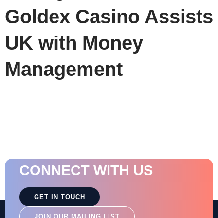
Goldex Casino Assists
UK with Money
Management
CONNECT WITH US
GET IN TOUCH
JOIN OUR MAILING LIST