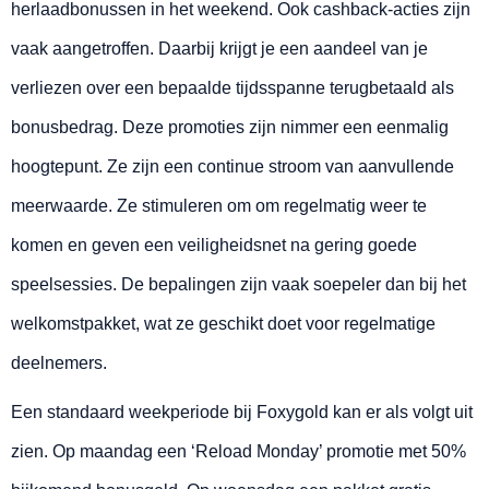
herlaadbonussen in het weekend. Ook cashback-acties zijn
vaak aangetroffen. Daarbij krijgt je een aandeel van je
verliezen over een bepaalde tijdsspanne terugbetaald als
bonusbedrag. Deze promoties zijn nimmer een eenmalig
hoogtepunt. Ze zijn een continue stroom van aanvullende
meerwaarde. Ze stimuleren om om regelmatig weer te
komen en geven een veiligheidsnet na gering goede
speelsessies. De bepalingen zijn vaak soepeler dan bij het
welkomstpakket, wat ze geschikt doet voor regelmatige
deelnemers.
Een standaard weekperiode bij Foxygold kan er als volgt uit
zien. Op maandag een ‘Reload Monday’ promotie met 50%