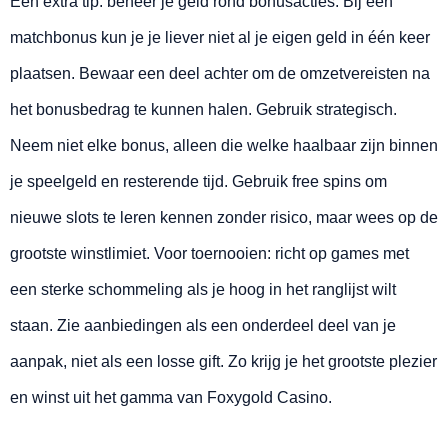
Een extra tip: beheer je geld rond bonusacties. Bij een
matchbonus kun je je liever niet al je eigen geld in één keer
plaatsen. Bewaar een deel achter om de omzetvereisten na
het bonusbedrag te kunnen halen. Gebruik strategisch.
Neem niet elke bonus, alleen die welke haalbaar zijn binnen
je speelgeld en resterende tijd. Gebruik free spins om
nieuwe slots te leren kennen zonder risico, maar wees op de
grootste winstlimiet. Voor toernooien: richt op games met
een sterke schommeling als je hoog in het ranglijst wilt
staan. Zie aanbiedingen als een onderdeel deel van je
aanpak, niet als een losse gift. Zo krijg je het grootste plezier
en winst uit het gamma van Foxygold Casino.