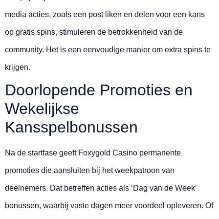
media acties, zoals een post liken en delen voor een kans
op gratis spins, stimuleren de betrokkenheid van de
community. Het is een eenvoudige manier om extra spins te
krijgen.
Doorlopende Promoties en
Wekelijkse
Kansspelbonussen
Na de startfase geeft Foxygold Casino permanente
promoties die aansluiten bij het weekpatroon van
deelnemers. Dat betreffen acties als ‘Dag van de Week’
bonussen, waarbij vaste dagen meer voordeel opleveren. Of