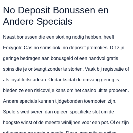
No Deposit Bonussen en
Andere Specials
Naast bonussen die een storting nodig hebben, heeft
Foxygold Casino soms ook ‘no deposit’ promoties. Dit zijn
geringe bedragen aan bonusgeld of een handvol gratis
spins die je ontvangt zonder te storten. Vaak bij registratie of
als loyaliteitscadeau. Ondanks dat de omvang gering is,
bieden ze een risicovrije kans om het casino uit te proberen.
Andere specials kunnen tijdgebonden toernooien zijn.
Spelers wedijveren dan op een specifieke slot om de
hoogste winst of de meeste winlijnen voor een pot. Of er zijn