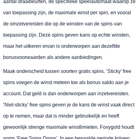
aantal draaibeurten, de specifieke speelautomaat waarop ze
van toepassing zijn, de maximale winst per spin, en vooral
de omzetvereisten die op de winsten van de spins van
toepassing zijn. Deze spins geven kans op echte winsten,
maar het uitkeren ervan is onderworpen aan dezelfde
bonusvoorwaarden als andere aanbiedingen.
Maak onderscheid tussen soorten gratis spins. ‘Sticky’ free
spins voegen de winst meteen toe als bonus saldo aan je
account. Dat geld is dan onderworpen aan inzetvereisten.
‘Niet-sticky’ free spins geven je de kans de winst vaak direct
op te nemen, maar dat is minder gebruikelijk en heeft
gewoonlijk strenge maximale winstlimieten. Foxygold houdt
soms ‘Free Spins Drops’. In een bepaalde periode krijgen