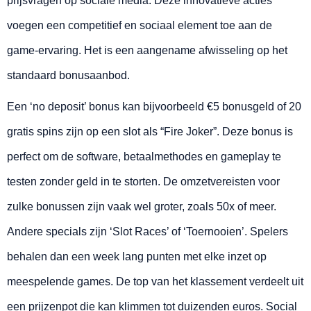
prijsvragen op sociale media. Deze innovatieve acties
voegen een competitief en sociaal element toe aan de
game-ervaring. Het is een aangename afwisseling op het
standaard bonusaanbod.
Een ‘no deposit’ bonus kan bijvoorbeeld €5 bonusgeld of 20
gratis spins zijn op een slot als “Fire Joker”. Deze bonus is
perfect om de software, betaalmethodes en gameplay te
testen zonder geld in te storten. De omzetvereisten voor
zulke bonussen zijn vaak wel groter, zoals 50x of meer.
Andere specials zijn ‘Slot Races’ of ‘Toernooien’. Spelers
behalen dan een week lang punten met elke inzet op
meespelende games. De top van het klassement verdeelt uit
een prijzenpot die kan klimmen tot duizenden euros. Social