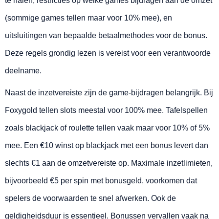
te halen, restricties op welke games bijdragen aan de omzet
(sommige games tellen maar voor 10% mee), en
uitsluitingen van bepaalde betaalmethodes voor de bonus.
Deze regels grondig lezen is vereist voor een verantwoorde
deelname.
Naast de inzetvereiste zijn de game-bijdragen belangrijk. Bij
Foxygold tellen slots meestal voor 100% mee. Tafelspellen
zoals blackjack of roulette tellen vaak maar voor 10% of 5%
mee. Een €10 winst op blackjack met een bonus levert dan
slechts €1 aan de omzetvereiste op. Maximale inzetlimieten,
bijvoorbeeld €5 per spin met bonusgeld, voorkomen dat
spelers de voorwaarden te snel afwerken. Ook de
geldigheidsduur is essentieel. Bonussen vervallen vaak na