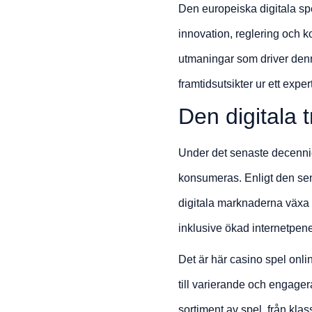
Den europeiska digitala s
innovation, reglering och 
utmaningar som driver denn
framtidsutsikter ur ett exper
Den digitala
Under det senaste decennie
konsumeras. Enligt den se
digitala marknaderna växa m
inklusive ökad internetpen
Det är här casino spel onli
till varierande och engager
sortiment av spel, från klas