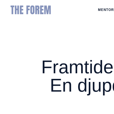
MENTOR
Framtide
En djup