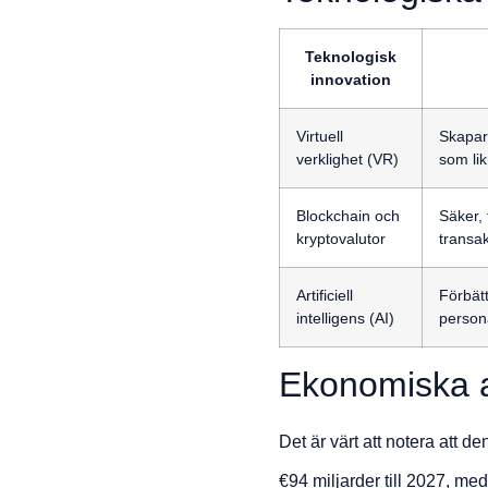
Teknologisk
innovation
Virtuell
Skapar
verklighet (VR)
som lik
Blockchain och
Säker,
kryptovalutor
transak
Artificiell
Förbät
intelligens (AI)
person
Ekonomiska 
Det är värt att notera att 
€94 miljarder
till 2027, me