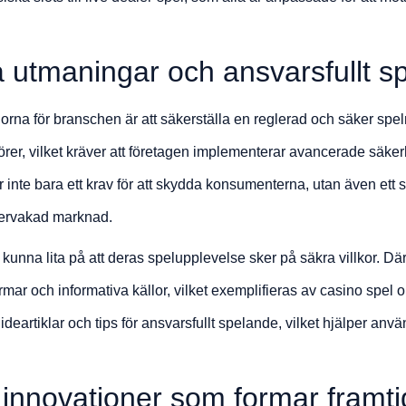
a utmaningar och ansvarsfullt s
orna för branschen är att säkerställa en reglerad och säker spelm
atörer, vilket kräver att företagen implementerar avancerade säke
inte bara ett krav för att skydda konsumenterna, utan även ett s
övervakad marknad.
t kunna lita på att deras spelupplevelse sker på säkra villkor. Därf
ormar och informativa källor, vilket exemplifieras av casino spel
ideartiklar och tips för ansvarsfullt spelande, vilket hjälper an
 innovationer som formar framt