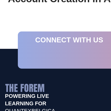
CONNECT WITH US
POWERING LIVE
LEARNING FOR
QUANTEXBELGICA