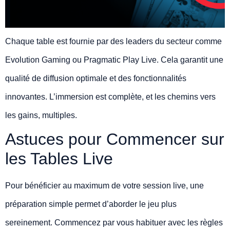
Chaque table est fournie par des leaders du secteur comme
Evolution Gaming ou Pragmatic Play Live. Cela garantit une
qualité de diffusion optimale et des fonctionnalités
innovantes. L’immersion est complète, et les chemins vers
les gains, multiples.
Astuces pour Commencer sur
les Tables Live
Pour bénéficier au maximum de votre session live, une
préparation simple permet d’aborder le jeu plus
sereinement. Commencez par vous habituer avec les règles