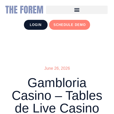
LOGIN
SCHEDULE DEMO
June 26, 2026
Gambloria
Casino – Tables
de Live Casino