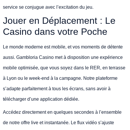
service se conjugue avec l’excitation du jeu.
Jouer en Déplacement : Le
Casino dans votre Poche
Le monde moderne est mobile, et vos moments de détente
aussi. Gambloria Casino met à disposition une expérience
mobile optimisée, que vous soyez dans le RER, en terrasse
à Lyon ou le week-end à la campagne. Notre plateforme
s’adapte parfaitement à tous les écrans, sans avoir à
télécharger d’une application dédiée.
Accédez directement en quelques secondes à l’ensemble
de notre offre live et instantanée. Le flux vidéo s’ajuste