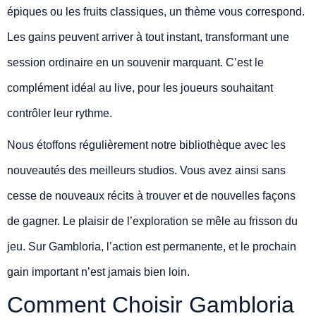
épiques ou les fruits classiques, un thème vous correspond.
Les gains peuvent arriver à tout instant, transformant une
session ordinaire en un souvenir marquant. C’est le
complément idéal au live, pour les joueurs souhaitant
contrôler leur rythme.
Nous étoffons régulièrement notre bibliothèque avec les
nouveautés des meilleurs studios. Vous avez ainsi sans
cesse de nouveaux récits à trouver et de nouvelles façons
de gagner. Le plaisir de l’exploration se mêle au frisson du
jeu. Sur Gambloria, l’action est permanente, et le prochain
gain important n’est jamais bien loin.
Comment Choisir Gambloria