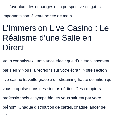
Ici, l’aventure, les échanges et la perspective de gains
importants sont à votre portée de main.
L’Immersion Live Casino : Le
Réalisme d’une Salle en
Direct
Vous connaissez l’ambiance électrique d’un établissement
parisien ? Nous la recréons sur votre écran. Notre section
live casino travaille grâce à un streaming haute définition qui
vous propulse dans des studios dédiés. Des croupiers
professionnels et sympathiques vous saluent par votre
prénom. Chaque distribution de cartes, chaque lancer de