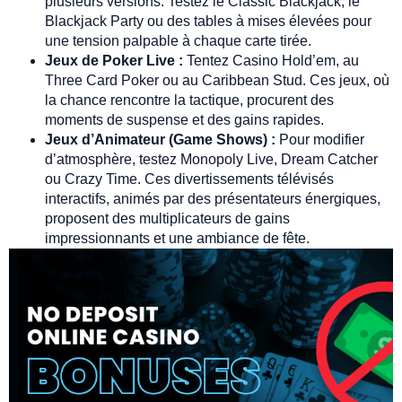
plusieurs versions. Testez le Classic Blackjack, le
Blackjack Party ou des tables à mises élevées pour
une tension palpable à chaque carte tirée.
Jeux de Poker Live :
Tentez Casino Hold’em, au
Three Card Poker ou au Caribbean Stud. Ces jeux, où
la chance rencontre la tactique, procurent des
moments de suspense et des gains rapides.
Jeux d’Animateur (Game Shows) :
Pour modifier
d’atmosphère, testez Monopoly Live, Dream Catcher
ou Crazy Time. Ces divertissements télévisés
interactifs, animés par des présentateurs énergiques,
proposent des multiplicateurs de gains
impressionnants et une ambiance de fête.