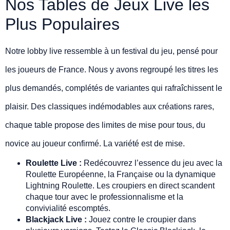
Nos Tables de Jeux Live les
Plus Populaires
Notre lobby live ressemble à un festival du jeu, pensé pour
les joueurs de France. Nous y avons regroupé les titres les
plus demandés, complétés de variantes qui rafraîchissent le
plaisir. Des classiques indémodables aux créations rares,
chaque table propose des limites de mise pour tous, du
novice au joueur confirmé. La variété est de mise.
Roulette Live :
Redécouvrez l’essence du jeu avec la
Roulette Européenne, la Française ou la dynamique
Lightning Roulette. Les croupiers en direct scandent
chaque tour avec le professionnalisme et la
convivialité escomptés.
Blackjack Live :
Jouez contre le croupier dans