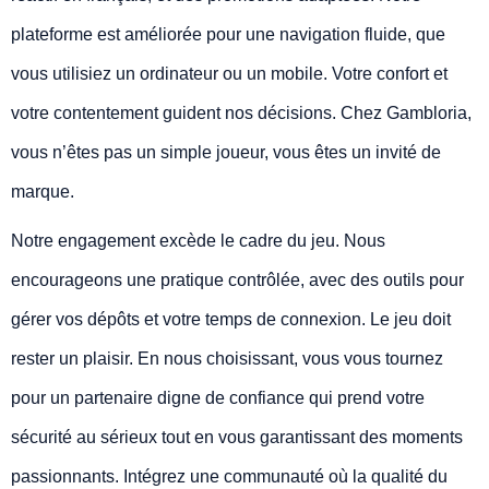
plateforme est améliorée pour une navigation fluide, que
vous utilisiez un ordinateur ou un mobile. Votre confort et
votre contentement guident nos décisions. Chez Gambloria,
vous n’êtes pas un simple joueur, vous êtes un invité de
marque.
Notre engagement excède le cadre du jeu. Nous
encourageons une pratique contrôlée, avec des outils pour
gérer vos dépôts et votre temps de connexion. Le jeu doit
rester un plaisir. En nous choisissant, vous vous tournez
pour un partenaire digne de confiance qui prend votre
sécurité au sérieux tout en vous garantissant des moments
passionnants. Intégrez une communauté où la qualité du