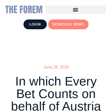
LOGIN
SCHEDULE DEMO
June 26, 2026
In which Every
Bet Counts on
behalf of Austria