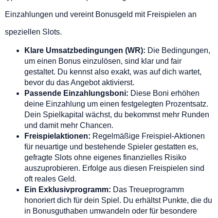
Einzahlungen und vereint Bonusgeld mit Freispielen an
speziellen Slots.
Klare Umsatzbedingungen (WR):
Die Bedingungen,
um einen Bonus einzulösen, sind klar und fair
gestaltet. Du kennst also exakt, was auf dich wartet,
bevor du das Angebot aktivierst.
Passende Einzahlungsboni:
Diese Boni erhöhen
deine Einzahlung um einen festgelegten Prozentsatz.
Dein Spielkapital wächst, du bekommst mehr Runden
und damit mehr Chancen.
Freispielaktionen:
Regelmäßige Freispiel-Aktionen
für neuartige und bestehende Spieler gestatten es,
gefragte Slots ohne eigenes finanzielles Risiko
auszuprobieren. Erfolge aus diesen Freispielen sind
oft reales Geld.
Ein Exklusivprogramm:
Das Treueprogramm
honoriert dich für dein Spiel. Du erhältst Punkte, die du
in Bonusguthaben umwandeln oder für besondere