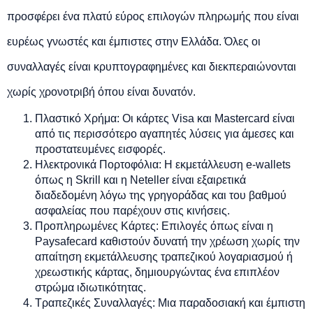
προσφέρει ένα πλατύ εύρος επιλογών πληρωμής που είναι
ευρέως γνωστές και έμπιστες στην Ελλάδα. Όλες οι
συναλλαγές είναι κρυπτογραφημένες και διεκπεραιώνονται
χωρίς χρονοτριβή όπου είναι δυνατόν.
Πλαστικό Χρήμα: Οι κάρτες Visa και Mastercard είναι
από τις περισσότερο αγαπητές λύσεις για άμεσες και
προστατευμένες εισφορές.
Ηλεκτρονικά Πορτοφόλια: Η εκμετάλλευση e-wallets
όπως η Skrill και η Neteller είναι εξαιρετικά
διαδεδομένη λόγω της γρηγοράδας και του βαθμού
ασφαλείας που παρέχουν στις κινήσεις.
Προπληρωμένες Κάρτες: Επιλογές όπως είναι η
Paysafecard καθιστούν δυνατή την χρέωση χωρίς την
απαίτηση εκμετάλλευσης τραπεζικού λογαριασμού ή
χρεωστικής κάρτας, δημιουργώντας ένα επιπλέον
στρώμα ιδιωτικότητας.
Τραπεζικές Συναλλαγές: Μια παραδοσιακή και έμπιστη