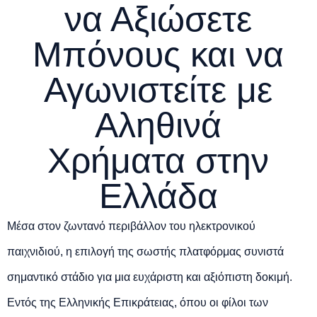
να Αξιώσετε
Μπόνους και να
Αγωνιστείτε με
Αληθινά
Χρήματα στην
Ελλάδα
Μέσα στον ζωντανό περιβάλλον του ηλεκτρονικού
παιχνιδιού, η επιλογή της σωστής πλατφόρμας συνιστά
σημαντικό στάδιο για μια ευχάριστη και αξιόπιστη δοκιμή.
Εντός της Ελληνικής Επικράτειας, όπου οι φίλοι των