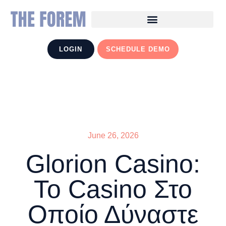
LOGIN
SCHEDULE DEMO
June 26, 2026
Glorion Casino:
Το Casino Στο
Οποίο Δύναστε