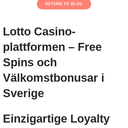
RETURN TO BLOG
Lotto Casino-
plattformen – Free
Spins och
Välkomstbonusar i
Sverige
Einzigartige Loyalty