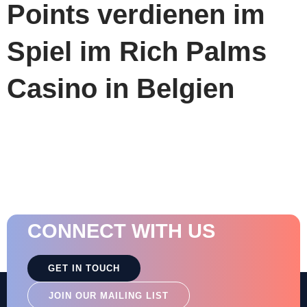
Points verdienen im
Spiel im Rich Palms
Casino in Belgien
CONNECT WITH US
GET IN TOUCH
JOIN OUR MAILING LIST