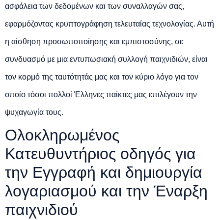
ασφάλεια των δεδομένων και των συναλλαγών σας,
εφαρμόζοντας κρυπτογράφηση τελευταίας τεχνολογίας. Αυτή
η αίσθηση προσωποποίησης και εμπιστοσύνης, σε
συνδυασμό με μια εντυπωσιακή συλλογή παιχνιδιών, είναι
τον κορμό της ταυτότητάς μας και τον κύριο λόγο για τον
οποίο τόσοι πολλοί Έλληνες παίκτες μας επιλέγουν την
ψυχαγωγία τους.
Ολοκληρωμένος
Κατευθυντήριος οδηγός για
την Εγγραφή και δημιουργία
λογαριασμού και την Έναρξη
παιχνιδιού