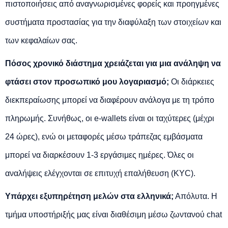
πιστοποιήσεις από αναγνωρισμένες φορείς και προηγμένες
συστήματα προστασίας για την διαφύλαξη των στοιχείων και
των κεφαλαίων σας.
Πόσος χρονικό διάστημα χρειάζεται για μια ανάληψη να
φτάσει στον προσωπικό μου λογαριασμό;
Οι διάρκειες
διεκπεραίωσης μπορεί να διαφέρουν ανάλογα με τη τρόπο
πληρωμής. Συνήθως, οι e-wallets είναι οι ταχύτερες (μέχρι
24 ώρες), ενώ οι μεταφορές μέσω τράπεζας εμβάσματα
μπορεί να διαρκέσουν 1-3 εργάσιμες ημέρες. Όλες οι
αναλήψεις ελέγχονται σε επιτυχή επαλήθευση (KYC).
Υπάρχει εξυπηρέτηση μελών στα ελληνικά;
Απόλυτα. Η
τμήμα υποστήριξής μας είναι διαθέσιμη μέσω ζωντανού chat