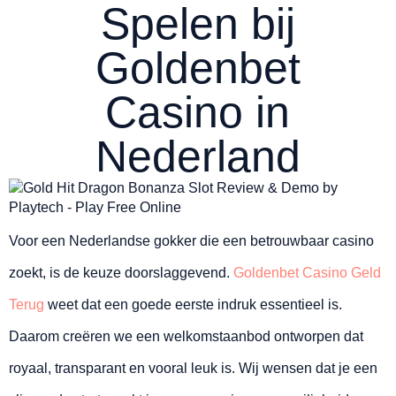
Spelen bij
Goldenbet
Casino in
Nederland
Voor een Nederlandse gokker die een betrouwbaar casino
zoekt, is de keuze doorslaggevend.
Goldenbet Casino Geld
Terug
weet dat een goede eerste indruk essentieel is.
Daarom creëren we een welkomstaanbod ontworpen dat
royaal, transparant en vooral leuk is. Wij wensen dat je een