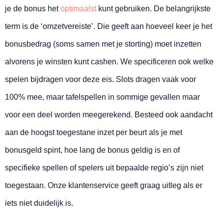
je de bonus het
optimaalst
kunt gebruiken. De belangrijkste
term is de ‘omzetvereiste’. Die geeft aan hoeveel keer je het
bonusbedrag (soms samen met je storting) moet inzetten
alvorens je winsten kunt cashen. We specificeren ook welke
spelen bijdragen voor deze eis. Slots dragen vaak voor
100% mee, maar tafelspellen in sommige gevallen maar
voor een deel worden meegerekend. Besteed ook aandacht
aan de hoogst toegestane inzet per beurt als je met
bonusgeld spint, hoe lang de bonus geldig is en of
specifieke spellen of spelers uit bepaalde regio’s zijn niet
toegestaan. Onze klantenservice geeft graag uitleg als er
iets niet duidelijk is.