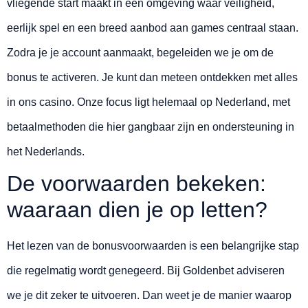
vliegende start maakt in een omgeving waar veiligheid,
eerlijk spel en een breed aanbod aan games centraal staan.
Zodra je je account aanmaakt, begeleiden we je om de
bonus te activeren. Je kunt dan meteen ontdekken met alles
in ons casino. Onze focus ligt helemaal op Nederland, met
betaalmethoden die hier gangbaar zijn en ondersteuning in
het Nederlands.
De voorwaarden bekeken:
waaraan dien je op letten?
Het lezen van de bonusvoorwaarden is een belangrijke stap
die regelmatig wordt genegeerd. Bij Goldenbet adviseren
we je dit zeker te uitvoeren. Dan weet je de manier waarop