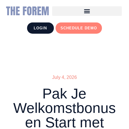
LOGIN
SCHEDULE DEMO
July 4, 2026
Pak Je
Welkomstbonus
en Start met