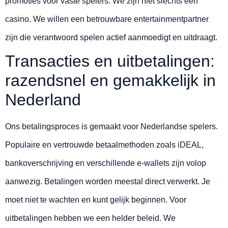
promoties voor vaste spelers. We zijn niet slechts een
casino. We willen een betrouwbare entertainmentpartner
zijn die verantwoord spelen actief aanmoedigt en uitdraagt.
Transacties en uitbetalingen:
razendsnel en gemakkelijk in
Nederland
Ons betalingsproces is gemaakt voor Nederlandse spelers.
Populaire en vertrouwde betaalmethoden zoals iDEAL,
bankoverschrijving en verschillende e-wallets zijn volop
aanwezig. Betalingen worden meestal direct verwerkt. Je
moet niet te wachten en kunt gelijk beginnen. Voor
uitbetalingen hebben we een helder beleid. We