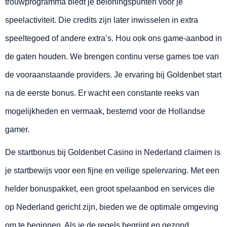
trouwprogramma biedt je beloningspunten voor je
speelactiviteit. Die credits zijn later inwisselen in extra
speeltegoed of andere extra’s. Hou ook ons game-aanbod in
de gaten houden. We brengen continu verse games toe van
de vooraanstaande providers. Je ervaring bij Goldenbet start
na de eerste bonus. Er wacht een constante reeks van
mogelijkheden en vermaak, bestemd voor de Hollandse
gamer.
De startbonus bij Goldenbet Casino in Nederland claimen is
je startbewijs voor een fijne en veilige spelervaring. Met een
helder bonuspakket, een groot spelaanbod en services die
op Nederland gericht zijn, bieden we de optimale omgeving
om te beginnen. Als je de regels begrijpt en gezond