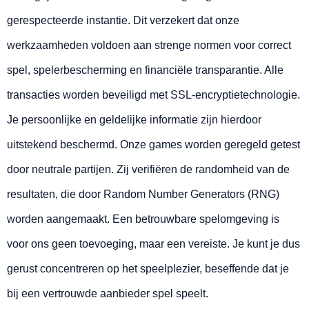
gerespecteerde instantie. Dit verzekert dat onze
werkzaamheden voldoen aan strenge normen voor correct
spel, spelerbescherming en financiële transparantie. Alle
transacties worden beveiligd met SSL-encryptietechnologie.
Je persoonlijke en geldelijke informatie zijn hierdoor
uitstekend beschermd. Onze games worden geregeld getest
door neutrale partijen. Zij verifiëren de randomheid van de
resultaten, die door Random Number Generators (RNG)
worden aangemaakt. Een betrouwbare spelomgeving is
voor ons geen toevoeging, maar een vereiste. Je kunt je dus
gerust concentreren op het speelplezier, beseffende dat je
bij een vertrouwde aanbieder spel speelt.