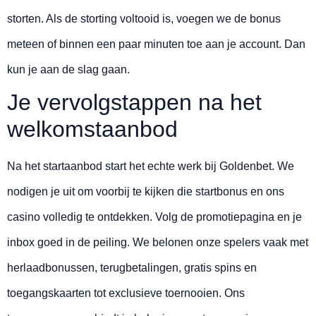
storten. Als de storting voltooid is, voegen we de bonus
meteen of binnen een paar minuten toe aan je account. Dan
kun je aan de slag gaan.
Je vervolgstappen na het
welkomstaanbod
Na het startaanbod start het echte werk bij Goldenbet. We
nodigen je uit om voorbij te kijken die startbonus en ons
casino volledig te ontdekken. Volg de promotiepagina en je
inbox goed in de peiling. We belonen onze spelers vaak met
herlaadbonussen, terugbetalingen, gratis spins en
toegangskaarten tot exclusieve toernooien. Ons