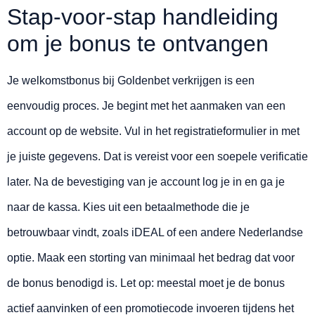
Stap-voor-stap handleiding
om je bonus te ontvangen
Je welkomstbonus bij Goldenbet verkrijgen is een
eenvoudig proces. Je begint met het aanmaken van een
account op de website. Vul in het registratieformulier in met
je juiste gegevens. Dat is vereist voor een soepele verificatie
later. Na de bevestiging van je account log je in en ga je
naar de kassa. Kies uit een betaalmethode die je
betrouwbaar vindt, zoals iDEAL of een andere Nederlandse
optie. Maak een storting van minimaal het bedrag dat voor
de bonus benodigd is. Let op: meestal moet je de bonus
actief aanvinken of een promotiecode invoeren tijdens het