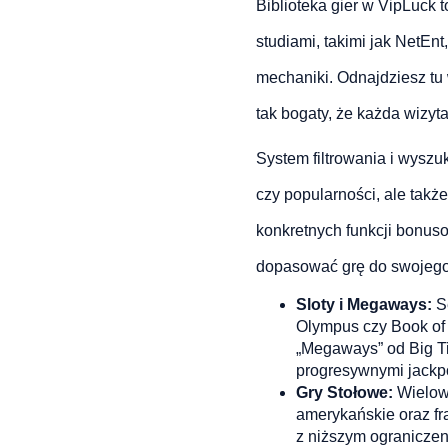
Biblioteka gier w VipLuck 
studiami, takimi jak NetEnt
mechaniki. Odnajdziesz tu 
tak bogaty, że każda wizy
System filtrowania i wysz
czy popularności, ale takż
konkretnych funkcji bonus
dopasować grę do swojego 
Sloty i Megaways:
Se
Olympus czy Book of 
„Megaways” od Big Ti
progresywnymi jackpo
Gry Stołowe:
Wielowa
amerykańskie oraz fr
z niższym ograniczen