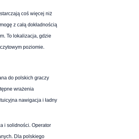
starczają coś więcej niż
, mogę z całą dokładnością
m. To lokalizacja, gdzie
szczytowym poziomie.
ana do polskich graczy
stępne wrażenia
tuicyjna nawigacja i ładny
 i solidności. Operator
anych. Dla polskiego