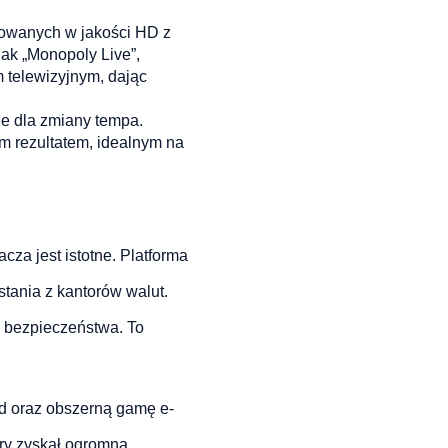
itowanych w jakości HD z
jak „Monopoly Live”,
 telewizyjnym, dając
ne dla zmiany tempa.
ym rezultatem, idealnym na
cza jest istotne. Platforma
tania z kantorów walut.
 bezpieczeństwa. To
rd oraz obszerną gamę e-
tóry zyskał ogromną