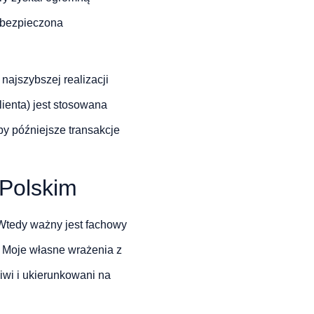
zabezpieczona
najszybszej realizacji
lienta) jest stosowana
by późniejsze transakcje
 Polskim
 Wtedy ważny jest fachowy
 Moje własne wrażenia z
liwi i ukierunkowani na