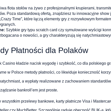
wa flota stołów na żywo z profesjonalnymi krupierami, transm
iów. Poza standardową ofertą, znajdziesz tu innowacyjne show 
„Crazy Time”, które łączą elementy gry z rozrywkowym formatem
granych.
ne:
Szybkie gry typu scratch card czy symulowane wyścigi kon
 wzbogacana o nowości, a gry charakteryzują się natychmiastow
dy Płatności dla Polaków
 Casino kładzie nacisk wygodę i szybkość, co dla polskiego gra
ne w Polsce metody płatności, co likwiduje konieczność korzys
natychmiast, a wypłaty realizowane z zachowaniem standardów
ządzanie bankroll’em jest proste.
 wszystkim przelewy bankowe, karty płatnicze Visa i Masterca
, Neteller czy MuchBetter. Szczególnie raduje obecność BLIK-a, k