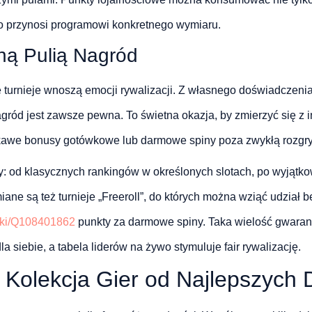
co przynosi programowi konkretnego wymiaru.
ną Pulią Nagród
 turnieje wnoszą emocji rywalizacji. Z własnego doświadczeni
agród jest zawsze pewna. To świetna okazja, by zmierzyć się z i
ciekawe bonusy gotówkowe lub darmowe spiny poza zwykłą rozgr
ty: od klasycznych rankingów w określonych slotach, po wyjątk
ane są też turnieje „Freeroll”, do których można wziąć udział b
wiki/Q108401862
punkty za darmowe spiny. Taka wielość gwarant
la siebie, a tabela liderów na żywo stymuluje fair rywalizację.
 Kolekcja Gier od Najlepszych