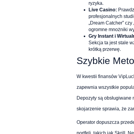
ryzyka.
Live Casino:
Prawdzi
profesjonalnych stud
„Dream Catcher” czy 
ogromne mnożniki wy
Gry Instant i Wirtual
Sekcja ta jest stale
krótką przerwę.
Szybkie Meto
W kwestii finansów VipLuck
zapewnia wszystkie popular
Depozyty są obsługiwane 
skojarzenie sprawia, że zar
Operator dopuszcza przede
portfeli, takich jak Skrill