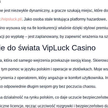
e jest niezwykle dynamiczny, a gracze szukają miejsc, które do
://vipsluck.pl/
. Jako osoba stale testująca platformy hazardowe
ino wysuwa się na tle konkurencji właśnie dzięki stylowi premiu
racji po wypłatę – jest zaplanowany, by zapewnić wrażenia na 
 do świata VipLuck Casino
ma, która od samego wejrzenia przekazuje swoją klasę. Skierow
 w tym pomoc w języku polskim i operacje w złotówkach. Moje w
nienia z operatorem, który angażuje w komfort użytkownika. In
sko odpowiednie długim sesjom gry bez poczucia chaosu.
na działalność na rynku polskim, co daje uczucie bezpieczeństwa
iczne licencje, ręcząc uczciwość rozgrywki i bezpieczeństwo d