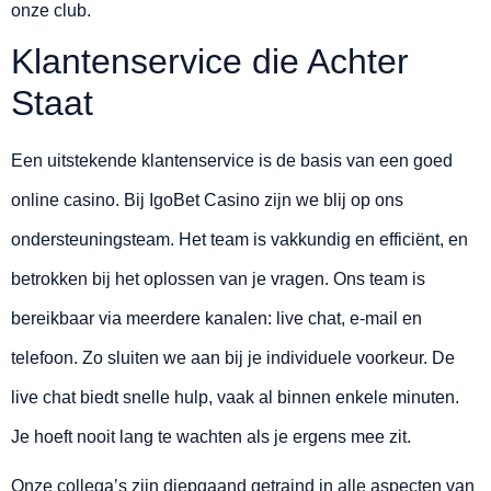
onze club.
Klantenservice die Achter
Staat
Een uitstekende klantenservice is de basis van een goed
online casino. Bij IgoBet Casino zijn we blij op ons
ondersteuningsteam. Het team is vakkundig en efficiënt, en
betrokken bij het oplossen van je vragen. Ons team is
bereikbaar via meerdere kanalen: live chat, e-mail en
telefoon. Zo sluiten we aan bij je individuele voorkeur. De
live chat biedt snelle hulp, vaak al binnen enkele minuten.
Je hoeft nooit lang te wachten als je ergens mee zit.
Onze collega’s zijn diepgaand getraind in alle aspecten van