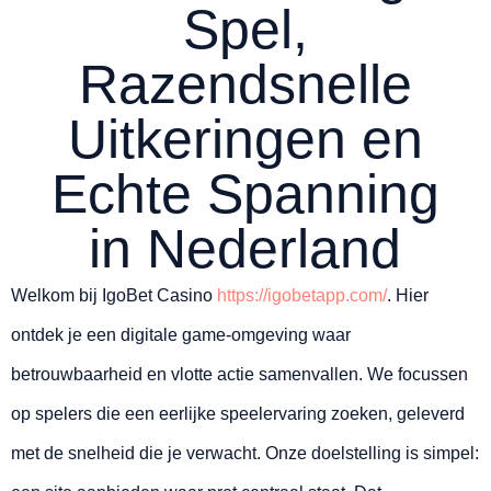
Spel,
Razendsnelle
Uitkeringen en
Echte Spanning
in Nederland
Welkom bij IgoBet Casino
https://igobetapp.com/
. Hier
ontdek je een digitale game-omgeving waar
betrouwbaarheid en vlotte actie samenvallen. We focussen
op spelers die een eerlijke speelervaring zoeken, geleverd
met de snelheid die je verwacht. Onze doelstelling is simpel: