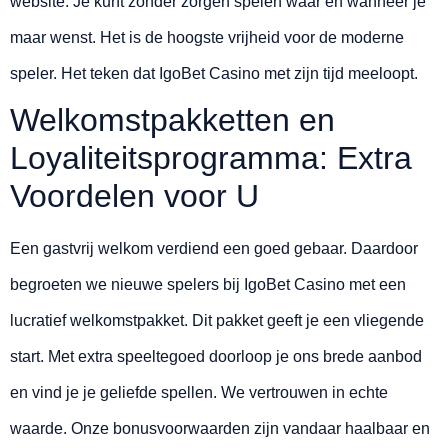
website. Je kunt zonder zorgen spelen waar en wanneer je
maar wenst. Het is de hoogste vrijheid voor de moderne
speler. Het teken dat IgoBet Casino met zijn tijd meeloopt.
Welkomstpakketten en
Loyaliteitsprogramma: Extra
Voordelen voor U
Een gastvrij welkom verdiend een goed gebaar. Daardoor
begroeten we nieuwe spelers bij IgoBet Casino met een
lucratief welkomstpakket. Dit pakket geeft je een vliegende
start. Met extra speeltegoed doorloop je ons brede aanbod
en vind je je geliefde spellen. We vertrouwen in echte
waarde. Onze bonusvoorwaarden zijn vandaar haalbaar en