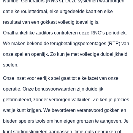
Number Generators (RNG’s). Deze systemen waarborgen
dat elke roulettedraai, elke uitgedeelde kaart en elke
resultaat van een gokkast volledig toevallig is.
Onafhankelijke auditors controleren deze RNG’s periodiek.
We maken bekend de terugbetalingspercentages (RTP) van
onze spellen openlijk. Zo kun je met volledige duidelijkheid
spelen.
Onze inzet voor eerlijk spel gaat tot elke facet van onze
operatie. Onze bonusvoorwaarden zijn duidelijk
geformuleerd, zonder verborgen valkuilen. Zo ken je precies
wat je kunt krijgen. We bevorderen verantwoord gokken en
bieden spelers tools om hun eigen grenzen te aangeven. Je
kunt stortingslimieten aanpassen, time-outs gebruiken of