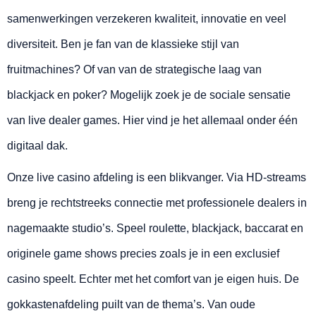
samenwerkingen verzekeren kwaliteit, innovatie en veel
diversiteit. Ben je fan van de klassieke stijl van
fruitmachines? Of van van de strategische laag van
blackjack en poker? Mogelijk zoek je de sociale sensatie
van live dealer games. Hier vind je het allemaal onder één
digitaal dak.
Onze live casino afdeling is een blikvanger. Via HD-streams
breng je rechtstreeks connectie met professionele dealers in
nagemaakte studio’s. Speel roulette, blackjack, baccarat en
originele game shows precies zoals je in een exclusief
casino speelt. Echter met het comfort van je eigen huis. De
gokkastenafdeling puilt van de thema’s. Van oude