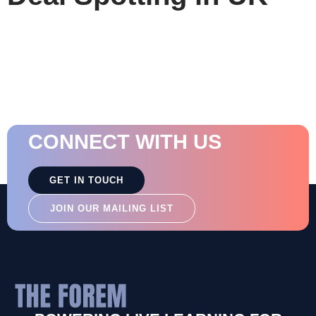
CONNECT WITH US
GET IN TOUCH
JOIN OUR MAILING LIST