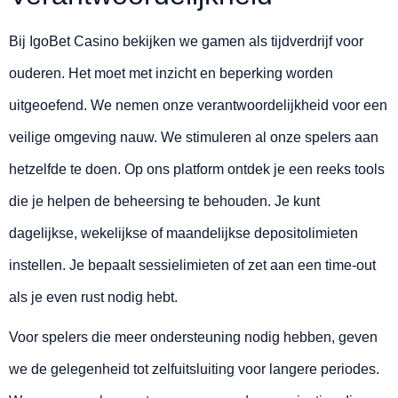
Bij IgoBet Casino bekijken we gamen als tijdverdrijf voor
ouderen. Het moet met inzicht en beperking worden
uitgeoefend. We nemen onze verantwoordelijkheid voor een
veilige omgeving nauw. We stimuleren al onze spelers aan
hetzelfde te doen. Op ons platform ontdek je een reeks tools
die je helpen de beheersing te behouden. Je kunt
dagelijkse, wekelijkse of maandelijkse depositolimieten
instellen. Je bepaalt sessielimieten of zet aan een time-out
als je even rust nodig hebt.
Voor spelers die meer ondersteuning nodig hebben, geven
we de gelegenheid tot zelfuitsluiting voor langere periodes.