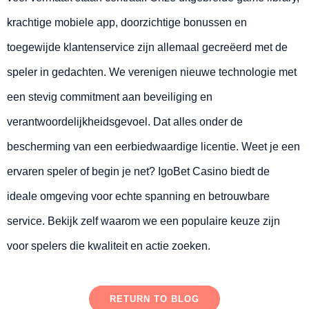
krachtige mobiele app, doorzichtige bonussen en
toegewijde klantenservice zijn allemaal gecreëerd met de
speler in gedachten. We verenigen nieuwe technologie met
een stevig commitment aan beveiliging en
verantwoordelijkheidsgevoel. Dat alles onder de
bescherming van een eerbiedwaardige licentie. Weet je een
ervaren speler of begin je net? IgoBet Casino biedt de
ideale omgeving voor echte spanning en betrouwbare
service. Bekijk zelf waarom we een populaire keuze zijn
voor spelers die kwaliteit en actie zoeken.
RETURN TO BLOG