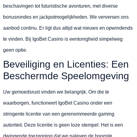
beschavingen tot futuristische avonturen, met diverse
bonusrondes en jackpotmogelijkheden. We verversen ons
aanbod continu. Er ligt dus altijd wat nieuws en opwindends
te vinden. Bij IgoBet Casino is eentonigheid simpelweg
geen optie.
Beveiliging en Licenties: Een
Beschermde Speelomgeving
Uw gemoedsrust vinden we belangrijk. Om die te
waarborgen, functioneert IgoBet Casino onder een
stringente licentie van een gerenommeerde gaming
autoriteit. Deze licentie is geen loze stempel. Het is een
dwingende toezegging dat we naleven de hoogste