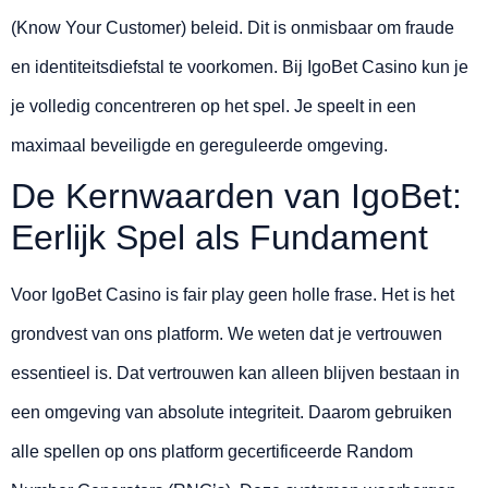
(Know Your Customer) beleid. Dit is onmisbaar om fraude
en identiteitsdiefstal te voorkomen. Bij IgoBet Casino kun je
je volledig concentreren op het spel. Je speelt in een
maximaal beveiligde en gereguleerde omgeving.
De Kernwaarden van IgoBet:
Eerlijk Spel als Fundament
Voor IgoBet Casino is fair play geen holle frase. Het is het
grondvest van ons platform. We weten dat je vertrouwen
essentieel is. Dat vertrouwen kan alleen blijven bestaan in
een omgeving van absolute integriteit. Daarom gebruiken
alle spellen op ons platform gecertificeerde Random