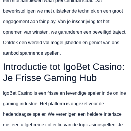
een site aanbieden waar pret centraal staat. Dat
bewerkstelligen we met uitstekende techniek en een groot
engagement aan fair play. Van je inschrijving tot het
opnemen van winsten, we garanderen een beveiligd traject.
Ontdek een wereld vol mogelijkheden en geniet van ons
aanbod spannende spellen.
Introductie tot IgoBet Casino:
Je Frisse Gaming Hub
IgoBet Casino is een frisse en levendige speler in de online
gaming industrie. Het platform is opgezet voor de
hedendaagse speler. We verenigen een heldere interface
met een uitgebreide collectie van de top casinospellen. Je