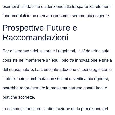
esempi di affidabilità e attenzione alla trasparenza, elementi
fondamentali in un mercato consumer sempre più esigente.
Prospettive Future e
Raccomandazioni
Per gli operatori del settore e i regolatori, la sfida principale
consiste nel mantenere un equilibrio tra innovazione e tutela
del consumatore. La crescente adozione di tecnologie come
il blockchain, combinata con sistemi di verifica più rigorosi,
potrebbe rappresentare la prossima barriera contro frodi e
pratiche scorrette.
In campo di consumo, la diminuzione della percezione del