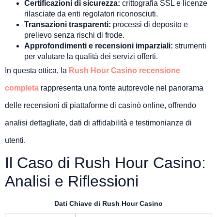
Certificazioni di sicurezza:
crittografia SSL e licenze
rilasciate da enti regolatori riconosciuti.
Transazioni trasparenti:
processi di deposito e
prelievo senza rischi di frode.
Approfondimenti e recensioni imparziali:
strumenti
per valutare la qualità dei servizi offerti.
In questa ottica, la
Rush Hour Casino recensione
completa
rappresenta una fonte autorevole nel panorama
delle recensioni di piattaforme di casinò online, offrendo
analisi dettagliate, dati di affidabilità e testimonianze di
utenti.
Il Caso di Rush Hour Casino:
Analisi e Riflessioni
Dati Chiave di Rush Hour Casino