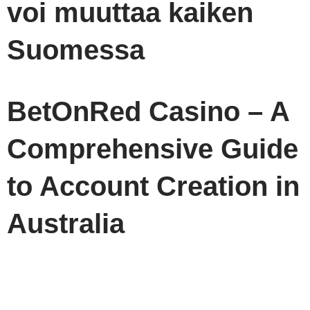
voi muuttaa kaiken
Suomessa
BetOnRed Casino – A
Comprehensive Guide
to Account Creation in
Australia