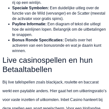
rij op een winlijn.
Speciale Symbolen:
Een duidelijke uitleg over de
functie van de Wild (vervanger) en de Scatter (meestal
de activator voor gratis spins).
Payline Informatie:
Een diagram of tekst die uitlegt
hoe de winlijnen lopen. Belangrijk om de uitbetalingen
te snappen.
Bonus Ronde Specificaties:
Details over het
activeren van een bonusronde en wat je daarin kunt
winnen.
Live casinospellen en hun
Betaaltabellen
Bij live tafelspellen zoals blackjack, roulette en baccarat
werkt een paytable anders. Hier gaat het om uitkeringsratio’s
voor vaste inzetten of uitkomsten. Inbet Casino hanteert bij
deze spellen een apart regelscherm. Voor een Hollandse