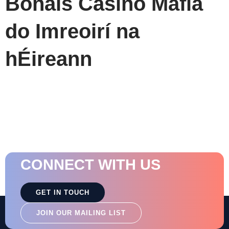
Bónais Casino Mafia
do Imreoirí na
hÉireann
CONNECT WITH US
GET IN TOUCH
JOIN OUR MAILING LIST