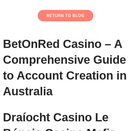
RETURN TO BLOG
BetOnRed Casino – A
Comprehensive Guide
to Account Creation in
Australia
Draíocht Casino Le