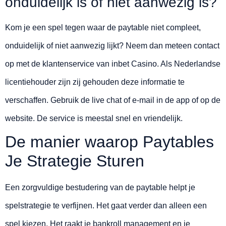
onduidelijk is of niet aanwezig is?
Kom je een spel tegen waar de paytable niet compleet,
onduidelijk of niet aanwezig lijkt? Neem dan meteen contact
op met de klantenservice van inbet Casino. Als Nederlandse
licentiehouder zijn zij gehouden deze informatie te
verschaffen. Gebruik de live chat of e-mail in de app of op de
website. De service is meestal snel en vriendelijk.
De manier waarop Paytables
Je Strategie Sturen
Een zorgvuldige bestudering van de paytable helpt je
spelstrategie te verfijnen. Het gaat verder dan alleen een
spel kiezen. Het raakt je bankroll management en je