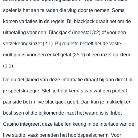
speler is het aan te raden die vlug door te nemen. Soms
komen variaties in de regels. Bij blackjack draait het om de
uitbetaling voor een ‘Blackjack’ (meestal 3:2) of voor een
verzekeringsinzet (2:1). Bij roulette betreft het de vaste
multipliers voor een enkel getal (35:1) of een inzet op kleur
(1:1).
De duidelijkheid van deze informatie draagt bij aan direct bij
je speelstrategie. Stel, je hebt kennis van wat een perfect
pair side bet in live blackjack geeft. Dan kan je makkelijker
beslissen of die bijkomende inzet het waard is is. Inbet
Casino integreert deze tabellen keurig in de interface van de
live studio, vaak beneden het hoofdspeelscherm. Voor