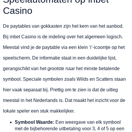
Casino
De paytables van gokkasten zijn het kern van het aanbod.
Bij inbet Casino is de indeling over het algemeen logisch.
Meestal vind je de paytable via een klein ‘i’-icoontje op het
speelscherm. De informatie staat in een duidelijke lijst,
gerangschikt van het grootste naar het minste betalende
symbool. Speciale symbolen zoals Wilds en Scatters staan
hier vaak separaat bij. Prettig om te zien is dat de uitleg
meestal in het Nederlands is. Dat maakt het inzicht voor de
lokale speler een stuk makkelijker.
Symbool Waarde:
Een weergave van elk symbool
met de bijbehorende uitbetaling voor 3, 4 of 5 op een