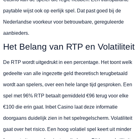
paytable wijst ook op eerlijk spel. Dat past goed bij de
Nederlandse voorkeur voor betrouwbare, gereguleerde
aanbieders.
Het Belang van RTP en Volatiliteit
De RTP wordt uitgedrukt in een percentage. Het toont welk
gedeelte van alle ingezette geld theoretisch terugbetaald
wordt aan spelers, over een hele lange tijd gesproken. Een
spel met 96% RTP betaalt gemiddeld €96 terug voor elke
€100 die erin gaat. Inbet Casino laat deze informatie
doorgaans duidelijk zien in het spelregelscherm. Volatiliteit
gaat over het risico. Een hoog volatiel spel keert uit minder