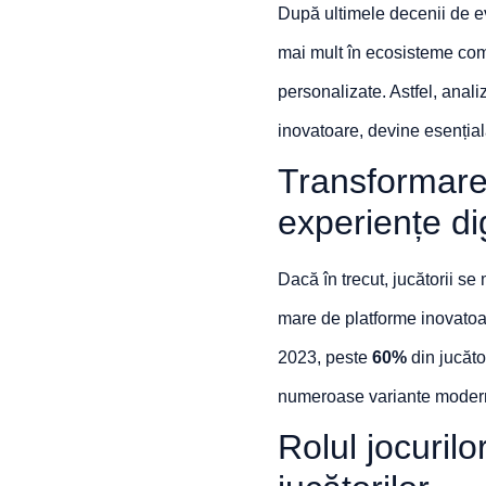
După ultimele decenii de ev
mai mult în ecosisteme comp
personalizate. Astfel, anali
inovatoare, devine esențială
Transformarea 
experiențe di
Dacă în trecut, jucătorii s
mare de platforme inovatoa
2023, peste
60%
din jucăto
numeroase variante moderne
Rolul jocurilo