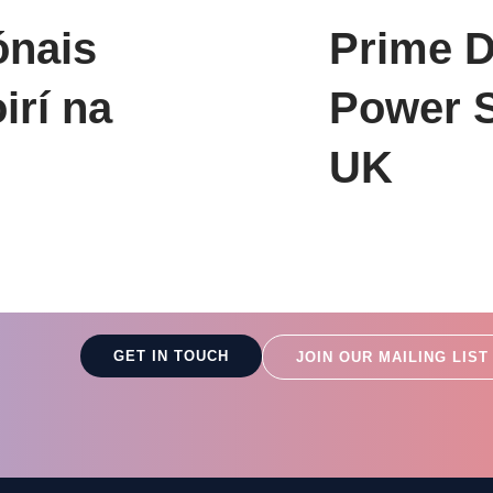
ónais
Prime 
irí na
Power S
UK
GET IN TOUCH
JOIN OUR MAILING LIST