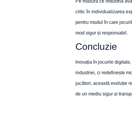
Pe măsură ce industria av
critic în individualizarea 
pentru modul în care jocurile
mod sigur și responsabil.
Concluzie
Inovația în jocurile digita
industriei, ci redefinește m
jucători, această evoluție r
de un mediu sigur și transp