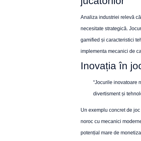
jucătorilor
Analiza industriei relevă că
necesitate strategică. Joc
gamified și caracteristici t
implementa mecanici de cas
Inovația în j
“Jocurile inovatoare nu
divertisment și tehno
Un exemplu concret de joc 
noroc cu mecanici moderne, 
potențial mare de monetizar