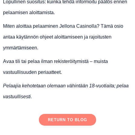
Lopullinen suositus: kuinka tehdä informoitu päätös ennen
pelaamisen aloittamista.
Miten aloittaa pelaaminen Jellona Casinolla? Tämä osio
antaa käytännön ohjeet aloittamiseen ja rajoitusten
ymmärtämiseen.
Avaa tili tai pelaa ilman rekisteröitymistä – muista
vastuullisuuden periaatteet.
Pelaajia kehotetaan olemaan vähintään 18-vuotiaita; pelaa
vastuullisesti.
RETURN TO BLOG