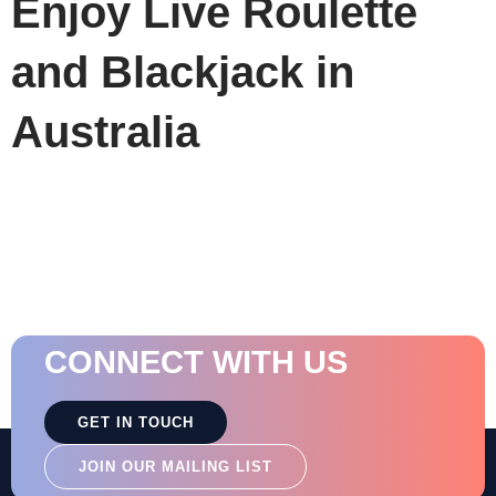
Enjoy Live Roulette
and Blackjack in
Australia
CONNECT WITH US
GET IN TOUCH
JOIN OUR MAILING LIST