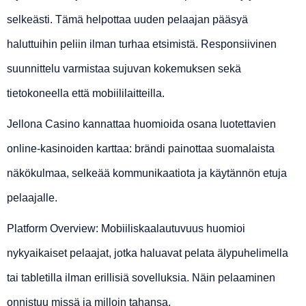
selkeästi. Tämä helpottaa uuden pelaajan pääsyä
haluttuihin peliin ilman turhaa etsimistä. Responsiivinen
suunnittelu varmistaa sujuvan kokemuksen sekä
tietokoneella että mobiililaitteilla.
Jellona Casino kannattaa huomioida osana luotettavien
online-kasinoiden karttaa: brändi painottaa suomalaista
näkökulmaa, selkeää kommunikaatiota ja käytännön etuja
pelaajalle.
Platform Overview: Mobiiliskaalautuvuus huomioi
nykyaikaiset pelaajat, jotka haluavat pelata älypuhelimella
tai tabletilla ilman erillisiä sovelluksia. Näin pelaaminen
onnistuu missä ja milloin tahansa.