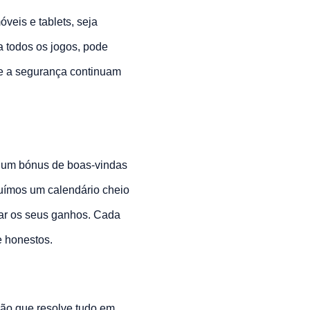
veis e tablets, seja
a todos os jogos, pode
e e a segurança continuam
os um bónus de boas-vindas
ssuímos um calendário cheio
ar os seus ganhos. Cada
e honestos.
ção que resolve tudo em