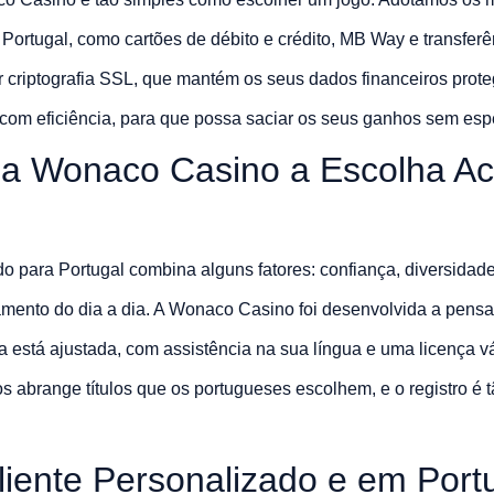
ortugal, como cartões de débito e crédito, MB Way e transfer
 criptografia SSL, que mantém os seus dados financeiros prote
 com eficiência, para que possa saciar os seus ganhos sem esp
a Wonaco Casino a Escolha Ac
o para Portugal combina alguns fatores: confiança, diversidad
mento do dia a dia. A Wonaco Casino foi desenvolvida a pens
a está ajustada, com assistência na sua língua e uma licença v
os abrange títulos que os portugueses escolhem, e o registro é
liente Personalizado e em Por