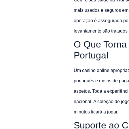
mais usados e seguros em P
operação é assegurada por
levantamento são tratados
O Que Torna 
Portugal
Um casino online apropriad
português e meios de paga
aspetos. Toda a experiênci
nacional. A coleção de jog
minutos ficará a jogar.
Suporte ao C