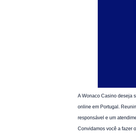
A Wonaco Casino deseja se
online em Portugal. Reuni
responsável e um atendimen
Convidamos você a fazer o