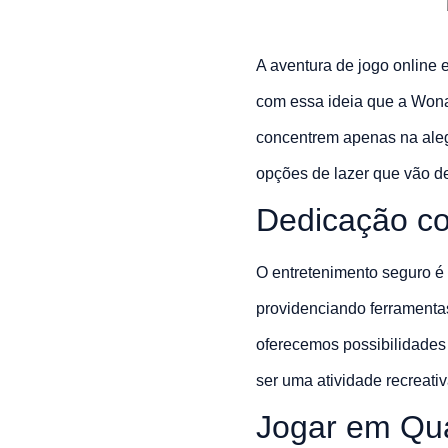
A aventura de jogo online 
com essa ideia que a Wona
concentrem apenas na alegr
opções de lazer que vão de
Dedicação c
O entretenimento seguro é 
providenciando ferramentas
oferecemos possibilidades 
ser uma atividade recreati
Jogar em Qua