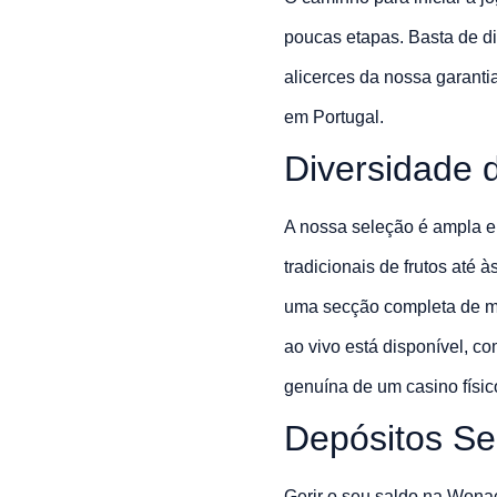
poucas etapas. Basta de di
alicerces da nossa garanti
em Portugal.
Diversidade 
A nossa seleção é ampla e
tradicionais de frutos até 
uma secção completa de mes
ao vivo está disponível, co
genuína de um casino físic
Depósitos Se
Gerir o seu saldo na Won