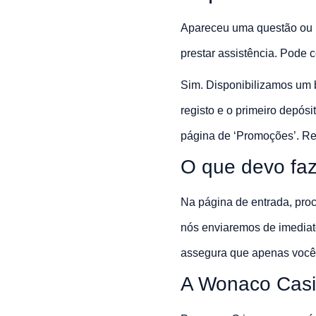
Apareceu uma questão ou i
prestar assistência. Pode 
Sim. Disponibilizamos um 
registo e o primeiro depós
página de ‘Promoções’. Re
O que devo fa
Na página de entrada, proc
nós enviaremos de imediat
assegura que apenas você 
A Wonaco Casin