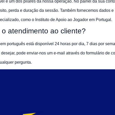
el é um dos pilares da nossa operação. No painel da sua conta
pósito, perda e duração da sessão. Também fornecemos dados e 
cializado, como o Instituto de Apoio ao Jogador em Portugal.
o atendimento ao cliente?
em português está disponível 24 horas por dia, 7 dias por sema
e desejar, pode enviar-nos um e-mail através do formulário de 
ualquer pergunta.