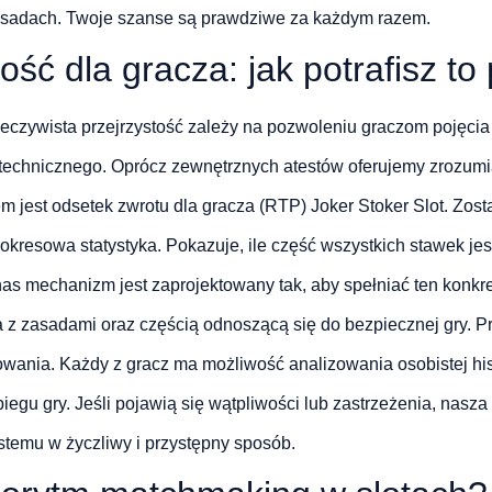
asadach. Twoje szanse są prawdziwe za każdym razem.
ść dla gracza: jak potrafisz to
zeczywista przejrzystość zależy na pozwoleniu graczom pojęcia
echnicznego. Oprócz zewnętrznych atestów oferujemy zrozumiał
jest odsetek zwrotu dla gracza (RTP) Joker Stoker Slot. Zost
okresowa statystyka. Pokazuje, ile część wszystkich stawek j
as mechanizm jest zaprojektowany tak, aby spełniać ten konk
z zasadami oraz częścią odnoszącą się do bezpiecznej gry. 
ania. Każdy z gracz ma możliwość analizowania osobistej histo
iegu gry. Jeśli pojawią się wątpliwości lub zastrzeżenia, nasza
temu w życzliwy i przystępny sposób.