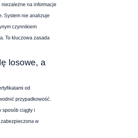
 niezależne na informacje
. System nie analizuje
edynym czynnikiem
ia. To kluczowa zasada
dę losowe, a
rtyfikatami od
dowodnić przypadkowość.
 sposób ciągły i
t zabezpieczona w