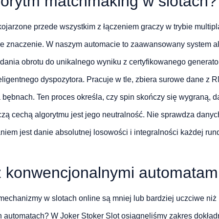
gorytm matchmaking w slotach?
ojarzone przede wszystkim z łączeniem graczy w trybie multipl
zne znaczenie. W naszym automacie to zaawansowany system al
ania obrotu do unikalnego wyniku z certyfikowanego generato
igentnego dyspozytora. Pracuje w tle, zbiera surowe dane z R
a bębnach. Ten proces określa, czy spin skończy się wygraną,
zą cechą algorytmu jest jego neutralność. Nie sprawdza danych
niem jest danie absolutnej losowości i integralności każdej run
z konwencjonalnymi automatam
 mechanizmy w slotach online są mniej lub bardziej uczciwe n
h automatach? W Joker Stoker Slot osiągnęliśmy zakres dokładn