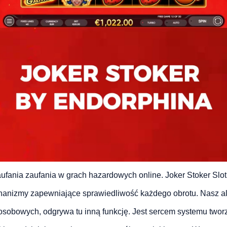
ufania zaufania w grach hazardowych online. Joker Stoker Slot
chanizmy zapewniające sprawiedliwość każdego obrotu. Nasz a
oosobowych, odgrywa tu inną funkcję. Jest sercem systemu twor