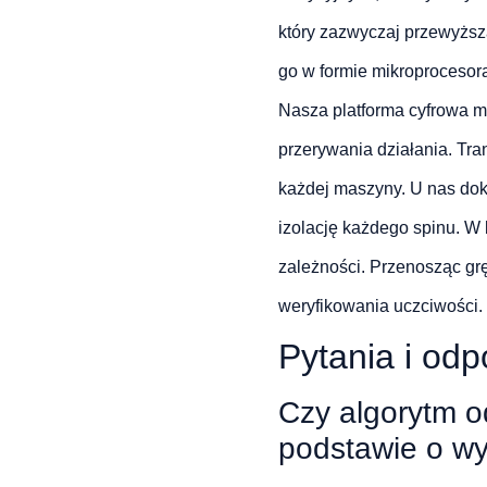
który zazwyczaj przewyżs
go w formie mikroprocesor
Nasza platforma cyfrowa m
przerywania działania. Tra
każdej maszyny. U nas dok
izolację każdego spinu. 
zależności. Przenosząc grę
weryfikowania uczciwości.
Pytania i odp
Czy algorytm 
podstawie o wy