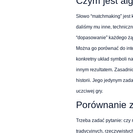
Czym jest al
Słowo “matchmaking” jest k
daliśmy mu inne, technic
“dopasowanie” każdego żąd
Można go porównać do intel
konkretny układ symboli n
innym rezultatem. Zasadnic
historii. Jego jedynym zada
uczciwej gry.
Porównanie 
Trzeba zadać pytanie: czy
tradycyjnych, rzeczywistyc