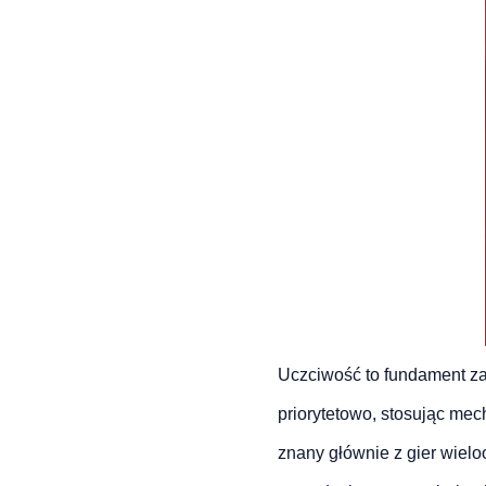
Uczciwość to fundament za
priorytetowo, stosując me
znany głównie z gier wiel