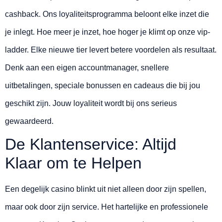
cashback. Ons loyaliteitsprogramma beloont elke inzet die
je inlegt. Hoe meer je inzet, hoe hoger je klimt op onze vip-
ladder. Elke nieuwe tier levert betere voordelen als resultaat.
Denk aan een eigen accountmanager, snellere
uitbetalingen, speciale bonussen en cadeaus die bij jou
geschikt zijn. Jouw loyaliteit wordt bij ons serieus
gewaardeerd.
De Klantenservice: Altijd
Klaar om te Helpen
Een degelijk casino blinkt uit niet alleen door zijn spellen,
maar ook door zijn service. Het hartelijke en professionele