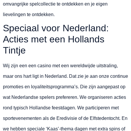
omvangrijke spelcollectie te ontdekken en je eigen
lievelingen te ontdekken.
Speciaal voor Nederland:
Acties met een Hollands
Tintje
Wij zijn een een casino met een wereldwijde uitstraling,
maar ons hart ligt in Nederland. Dat zie je aan onze continue
promoties en loyaliteitsprogramma’s. Die zijn aangepast op
wat Nederlandse spelers prefereren. We organiseren acties
rond typisch Hollandse feestdagen. We participeren met
sportevenementen als de Eredivisie of de Elfstedentocht. En
we hebben speciale ‘Kaas’-thema dagen met extra spins of