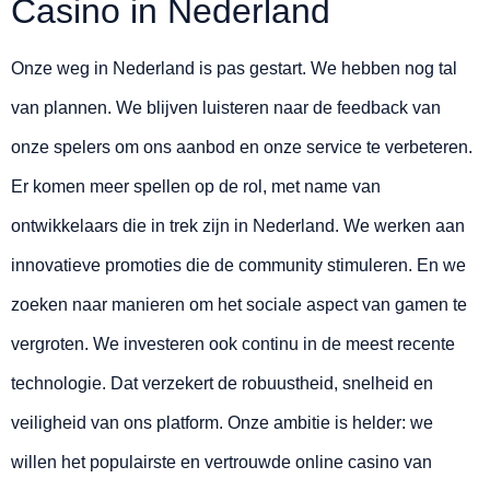
Casino in Nederland
Onze weg in Nederland is pas gestart. We hebben nog tal
van plannen. We blijven luisteren naar de feedback van
onze spelers om ons aanbod en onze service te verbeteren.
Er komen meer spellen op de rol, met name van
ontwikkelaars die in trek zijn in Nederland. We werken aan
innovatieve promoties die de community stimuleren. En we
zoeken naar manieren om het sociale aspect van gamen te
vergroten. We investeren ook continu in de meest recente
technologie. Dat verzekert de robuustheid, snelheid en
veiligheid van ons platform. Onze ambitie is helder: we
willen het populairste en vertrouwde online casino van