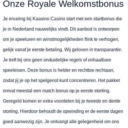
Onze Royale Welkomstbonus
Je ervaring bij Kaasino Casino start met een startbonus die
je in Nederland nauwelijks vindt. Dit aanbod is ontworpen
om je speeluren en winstmogelijkheden flink te verhogen,
gelijk vanaf je eerste betaling. Wij geloven in transparantie.
Je treft bij ons geen onduidelijke regels of onhaalbare
speeleisen. Deze bonus is helder en rechttoe rechtaan,
zodat jij je op het spelgenot kunt concentreren. Het pakket
omvat meestal een match bonus op je eerste storting.
Geregeld komen er extra voordelen bij je tweede en derde
storting. Hierdoor behoudt de opwinding er de eerste dagen
goed aanwezig zijn. Je ontvangt alle gelegenheid om ons