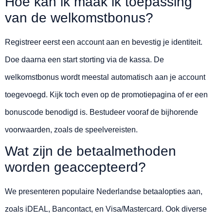
Hoe kan ik maak ik toepassing
van de welkomstbonus?
Registreer eerst een account aan en bevestig je identiteit.
Doe daarna een start storting via de kassa. De
welkomstbonus wordt meestal automatisch aan je account
toegevoegd. Kijk toch even op de promotiepagina of er een
bonuscode benodigd is. Bestudeer vooraf de bijhorende
voorwaarden, zoals de speelvereisten.
Wat zijn de betaalmethoden
worden geaccepteerd?
We presenteren populaire Nederlandse betaalopties aan,
zoals iDEAL, Bancontact, en Visa/Mastercard. Ook diverse