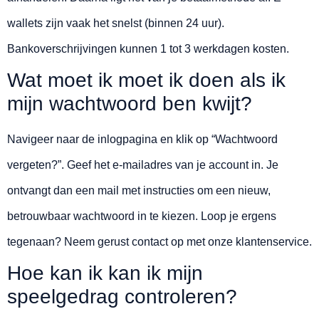
wallets zijn vaak het snelst (binnen 24 uur).
Bankoverschrijvingen kunnen 1 tot 3 werkdagen kosten.
Wat moet ik moet ik doen als ik
mijn wachtwoord ben kwijt?
Navigeer naar de inlogpagina en klik op “Wachtwoord
vergeten?”. Geef het e-mailadres van je account in. Je
ontvangt dan een mail met instructies om een nieuw,
betrouwbaar wachtwoord in te kiezen. Loop je ergens
tegenaan? Neem gerust contact op met onze klantenservice.
Hoe kan ik kan ik mijn
speelgedrag controleren?