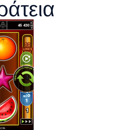
ράτεια