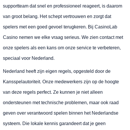
supportteam dat snel en professioneel reageert, is daarom
van groot belang. Het schept vertrouwen en zorgt dat
spelers met een goed gevoel terugkeren. Bij CasinoLab
Casino nemen we elke vraag serieus. We zien contact met
onze spelers als een kans om onze service te verbeteren,
speciaal voor Nederland.
Nederland heeft zijn eigen regels, opgesteld door de
Kansspelautoriteit. Onze medewerkers zijn op de hoogte
van deze regels perfect. Ze kunnen je niet alleen
ondersteunen met technische problemen, maar ook raad
geven over verantwoord spelen binnen het Nederlandse
systeem. Die lokale kennis garandeert dat je geen