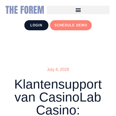
LOGIN
SCHEDULE DEMO
July 4, 2026
Klantensupport
van CasinoLab
Casino: