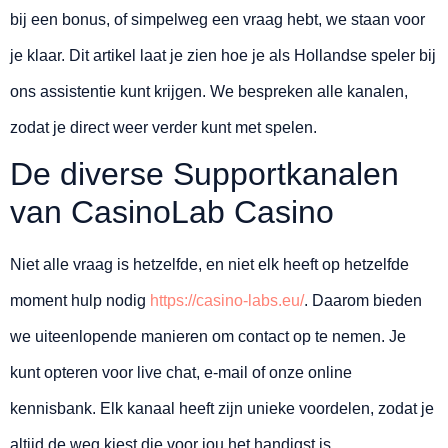
bij een bonus, of simpelweg een vraag hebt, we staan voor
je klaar. Dit artikel laat je zien hoe je als Hollandse speler bij
ons assistentie kunt krijgen. We bespreken alle kanalen,
zodat je direct weer verder kunt met spelen.
De diverse Supportkanalen
van CasinoLab Casino
Niet alle vraag is hetzelfde, en niet elk heeft op hetzelfde
moment hulp nodig
https://casino-labs.eu/
. Daarom bieden
we uiteenlopende manieren om contact op te nemen. Je
kunt opteren voor live chat, e-mail of onze online
kennisbank. Elk kanaal heeft zijn unieke voordelen, zodat je
altijd de weg kiest die voor jou het handigst is.