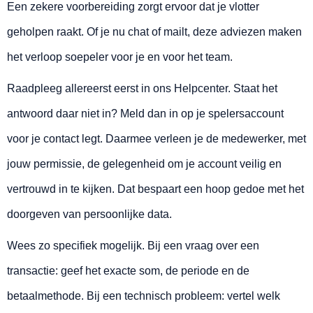
Een zekere voorbereiding zorgt ervoor dat je vlotter
geholpen raakt. Of je nu chat of mailt, deze adviezen maken
het verloop soepeler voor je en voor het team.
Raadpleeg allereerst eerst in ons Helpcenter. Staat het
antwoord daar niet in? Meld dan in op je spelersaccount
voor je contact legt. Daarmee verleen je de medewerker, met
jouw permissie, de gelegenheid om je account veilig en
vertrouwd in te kijken. Dat bespaart een hoop gedoe met het
doorgeven van persoonlijke data.
Wees zo specifiek mogelijk. Bij een vraag over een
transactie: geef het exacte som, de periode en de
betaalmethode. Bij een technisch probleem: vertel welk