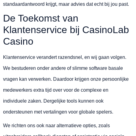
standaardantwoord krijgt, maar advies dat echt bij jou past.
De Toekomst van
Klantenservice bij CasinoLab
Casino
Klantenservice verandert razendsnel, en wij gaan volgen.
We bestuderen onder andere of slimme software basale
vragen kan verwerken. Daardoor krijgen onze persoonlijke
medewerkers extra tijd over voor de complexe en
individuele zaken. Dergelijke tools kunnen ook
ondersteunen met vertalingen voor globale spelers.
We richten ons ook naar alternatieve opties, zoals