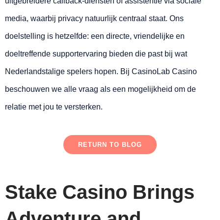
uitgebreidere callback-diensten of assistentie via sociale
media, waarbij privacy natuurlijk centraal staat. Ons
doelstelling is hetzelfde: een directe, vriendelijke en
doeltreffende supportervaring bieden die past bij wat
Nederlandstalige spelers hopen. Bij CasinoLab Casino
beschouwen we alle vraag als een mogelijkheid om de
relatie met jou te versterken.
RETURN TO BLOG
Stake Casino Brings
Adventure and