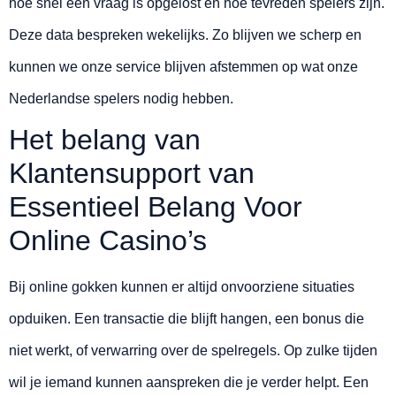
hoe snel een vraag is opgelost en hoe tevreden spelers zijn.
Deze data bespreken wekelijks. Zo blijven we scherp en
kunnen we onze service blijven afstemmen op wat onze
Nederlandse spelers nodig hebben.
Het belang van
Klantensupport van
Essentieel Belang Voor
Online Casino’s
Bij online gokken kunnen er altijd onvoorziene situaties
opduiken. Een transactie die blijft hangen, een bonus die
niet werkt, of verwarring over de spelregels. Op zulke tijden
wil je iemand kunnen aanspreken die je verder helpt. Een