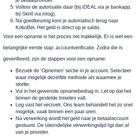
je betaalprovider.
Voltooi de autorisatie daar (bij iDEAL via je bankapp,
bij Skrill via inlog).
Na goedkeuring kom je automatisch terug naar
KokoBet. Het geld is direct op je saldo.
Voor een opname is het proces net makkelijk. Er is wel een
belangrijke eerste stap: accountverificatie. Zodra die is
geverifieerd, zijn de stappen voor een opname:
Bezoek de ‘Opnemen’ sectie in je account. Selecteer
waar mogelijk dezelfde methode als waarmee je
stortte.
Vul in het gewenste opnamebedrag in. Let op dat het
binnen de gestelde limieten valt.
Leg vast het verzoek. Ons team behandelt het zo snel
mogelijk, vaak binnen een paar uren.
Na verwerking wordt het geld naar je betaalaccount
gestuurd. De uiteindelijke verwerkingstijd ligt dan af
van je provider.