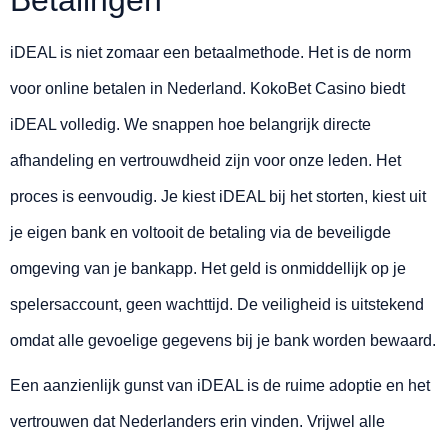
iDEAL is niet zomaar een betaalmethode. Het is de norm
voor online betalen in Nederland. KokoBet Casino biedt
iDEAL volledig. We snappen hoe belangrijk directe
afhandeling en vertrouwdheid zijn voor onze leden. Het
proces is eenvoudig. Je kiest iDEAL bij het storten, kiest uit
je eigen bank en voltooit de betaling via de beveiligde
omgeving van je bankapp. Het geld is onmiddellijk op je
spelersaccount, geen wachttijd. De veiligheid is uitstekend
omdat alle gevoelige gegevens bij je bank worden bewaard.
Een aanzienlijk gunst van iDEAL is de ruime adoptie en het
vertrouwen dat Nederlanders erin vinden. Vrijwel alle