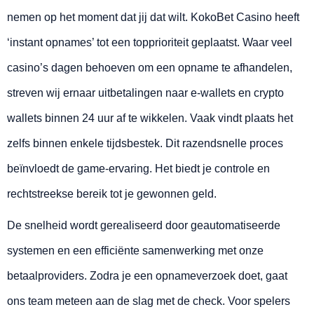
nemen op het moment dat jij dat wilt. KokoBet Casino heeft
‘instant opnames’ tot een topprioriteit geplaatst. Waar veel
casino’s dagen behoeven om een opname te afhandelen,
streven wij ernaar uitbetalingen naar e-wallets en crypto
wallets binnen 24 uur af te wikkelen. Vaak vindt plaats het
zelfs binnen enkele tijdsbestek. Dit razendsnelle proces
beïnvloedt de game-ervaring. Het biedt je controle en
rechtstreekse bereik tot je gewonnen geld.
De snelheid wordt gerealiseerd door geautomatiseerde
systemen en een efficiënte samenwerking met onze
betaalproviders. Zodra je een opnameverzoek doet, gaat
ons team meteen aan de slag met de check. Voor spelers