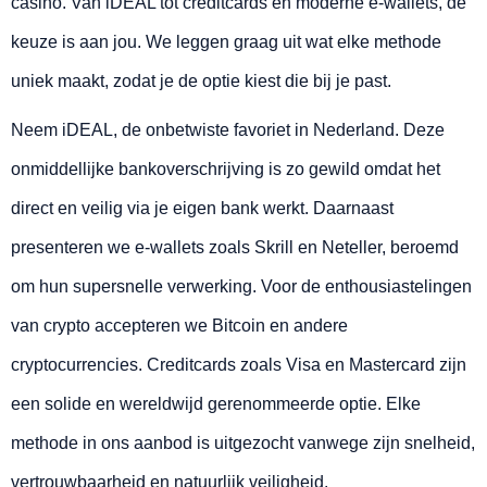
casino. Van iDEAL tot creditcards en moderne e-wallets, de
keuze is aan jou. We leggen graag uit wat elke methode
uniek maakt, zodat je de optie kiest die bij je past.
Neem iDEAL, de onbetwiste favoriet in Nederland. Deze
onmiddellijke bankoverschrijving is zo gewild omdat het
direct en veilig via je eigen bank werkt. Daarnaast
presenteren we e-wallets zoals Skrill en Neteller, beroemd
om hun supersnelle verwerking. Voor de enthousiastelingen
van crypto accepteren we Bitcoin en andere
cryptocurrencies. Creditcards zoals Visa en Mastercard zijn
een solide en wereldwijd gerenommeerde optie. Elke
methode in ons aanbod is uitgezocht vanwege zijn snelheid,
vertrouwbaarheid en natuurlijk veiligheid.