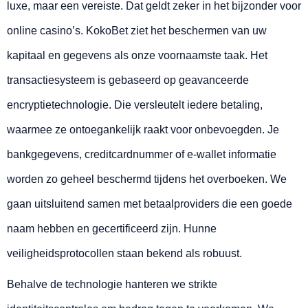
luxe, maar een vereiste. Dat geldt zeker in het bijzonder voor
online casino’s. KokoBet ziet het beschermen van uw
kapitaal en gegevens als onze voornaamste taak. Het
transactiesysteem is gebaseerd op geavanceerde
encryptietechnologie. Die versleutelt iedere betaling,
waarmee ze ontoegankelijk raakt voor onbevoegden. Je
bankgegevens, creditcardnummer of e-wallet informatie
worden zo geheel beschermd tijdens het overboeken. We
gaan uitsluitend samen met betaalproviders die een goede
naam hebben en gecertificeerd zijn. Hunne
veiligheidsprotocollen staan bekend als robuust.
Behalve de technologie hanteren we strikte