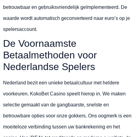
betrouwbaar en gebruiksvriendelijk geïmplementeerd. De
waarde wordt automatisch geconverteerd naar euro’s op je
spelersaccount.
De Voornaamste
Betaalmethoden voor
Nederlandse Spelers
Nederland bezit een unieke betaalcultuur met heldere
voorkeuren. KokoBet Casino speelt hierop in. We maken
selectie gemaakt van de gangbaarste, snelste en
betrouwbare opties voor onze gokkers. Ons oogmerk is een
moeiteloze verbinding tussen uw bankrekening en het