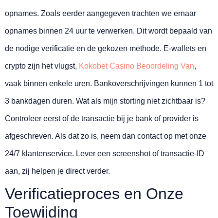
opnames. Zoals eerder aangegeven trachten we ernaar
opnames binnen 24 uur te verwerken. Dit wordt bepaald van
de nodige verificatie en de gekozen methode. E-wallets en
crypto zijn het vlugst,
Kokobet Casino Beoordeling Van
,
vaak binnen enkele uren. Bankoverschrijvingen kunnen 1 tot
3 bankdagen duren. Wat als mijn storting niet zichtbaar is?
Controleer eerst of de transactie bij je bank of provider is
afgeschreven. Als dat zo is, neem dan contact op met onze
24/7 klantenservice. Lever een screenshot of transactie-ID
aan, zij helpen je direct verder.
Verificatieproces en Onze
Toewijding