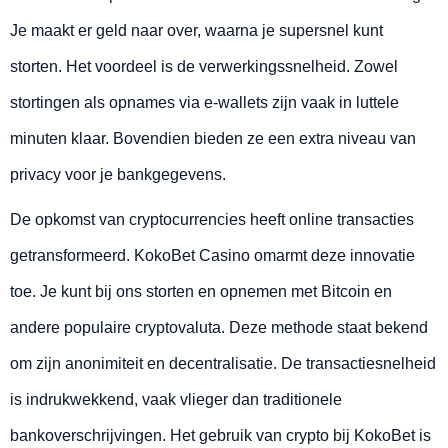
Je maakt er geld naar over, waarna je supersnel kunt
storten. Het voordeel is de verwerkingssnelheid. Zowel
stortingen als opnames via e-wallets zijn vaak in luttele
minuten klaar. Bovendien bieden ze een extra niveau van
privacy voor je bankgegevens.
De opkomst van cryptocurrencies heeft online transacties
getransformeerd. KokoBet Casino omarmt deze innovatie
toe. Je kunt bij ons storten en opnemen met Bitcoin en
andere populaire cryptovaluta. Deze methode staat bekend
om zijn anonimiteit en decentralisatie. De transactiesnelheid
is indrukwekkend, vaak vlieger dan traditionele
bankoverschrijvingen. Het gebruik van crypto bij KokoBet is