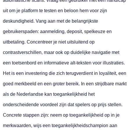
automatische scans. Vraag een gebruiker met een handicap
uit om je platform te testen en beloon hem voor zijn
deskundigheid. Vang aan met de belangrijkste
gebruikerspaden: aanmelding, deposit, spelkeuze en
uitbetaling. Concentreer je niet uitsluitend op
contrastverschillen, maar ook op duidelijke navigatie met
een toetsenbord en informatieve alt-teksten voor illustraties.
Het is een investering die zich terugverdient in loyaliteit, een
goed merkbeeld en een groter bereik. In een strijdbare markt
als de Nederlandse kan toegankelijkheid het
onderscheidende voordeel zijn dat spelers op prijs stellen.
Concrete stappen zijn: neem op toegankelijkheid op in je
merkwaarden, wijs een toegankelijkheidschampion aan