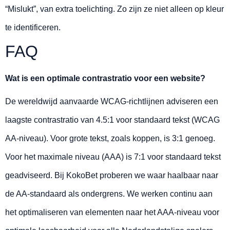
“Mislukt”, van extra toelichting. Zo zijn ze niet alleen op kleur
te identificeren.
FAQ
Wat is een optimale contrastratio voor een website?
De wereldwijd aanvaarde WCAG-richtlijnen adviseren een
laagste contrastratio van 4.5:1 voor standaard tekst (WCAG
AA-niveau). Voor grote tekst, zoals koppen, is 3:1 genoeg.
Voor het maximale niveau (AAA) is 7:1 voor standaard tekst
geadviseerd. Bij KokoBet proberen we waar haalbaar naar
de AA-standaard als ondergrens. We werken continu aan
het optimaliseren van elementen naar het AAA-niveau voor