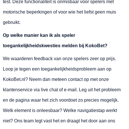
test. Deze functionaliteit is onmisbaar voor spelers met
motorische beperkingen of voor wie het liefst geen muis
gebruikt.
Op welke manier kan ik als speler
toegankelijkheidskwesties melden bij KokoBet?
We waarderen feedback van onze spelers zeer op prijs.
Loop je tegen een toegankelijkheidsprobleem aan op
KokoBet.nl? Neem dan meteen contact op met onze
klantenservice via live chat of e-mail. Leg uit het probleem
en de pagina waar het zich voordoet zo precies mogelijk.
Welk element is onleesbaar? Welke navigatiestap werkt
niet? Ons team legt vast het en draagt het door aan ons