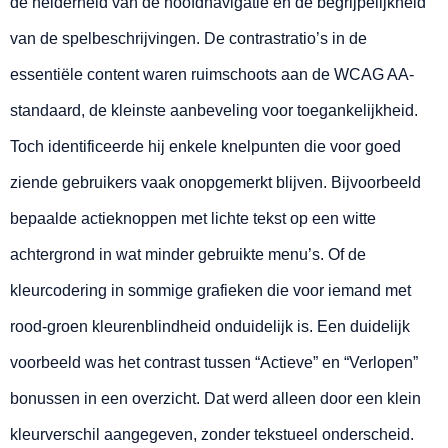
de helderheid van de hoofdnavigatie en de begrijpelijkheid
van de spelbeschrijvingen. De contrastratio’s in de
essentiële content waren ruimschoots aan de WCAG AA-
standaard, de kleinste aanbeveling voor toegankelijkheid.
Toch identificeerde hij enkele knelpunten die voor goed
ziende gebruikers vaak onopgemerkt blijven. Bijvoorbeeld
bepaalde actieknoppen met lichte tekst op een witte
achtergrond in wat minder gebruikte menu’s. Of de
kleurcodering in sommige grafieken die voor iemand met
rood-groen kleurenblindheid onduidelijk is. Een duidelijk
voorbeeld was het contrast tussen “Actieve” en “Verlopen”
bonussen in een overzicht. Dat werd alleen door een klein
kleurverschil aangegeven, zonder tekstueel onderscheid.