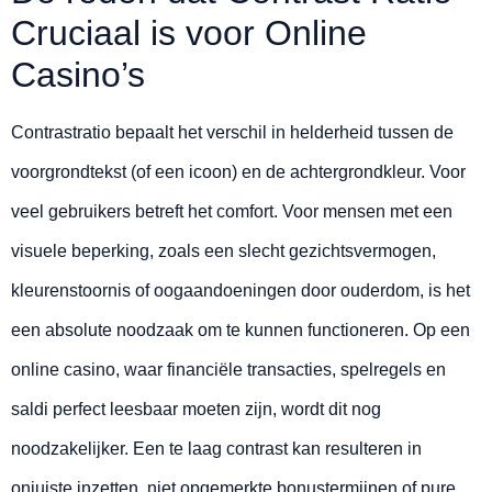
Cruciaal is voor Online
Casino’s
Contrastratio bepaalt het verschil in helderheid tussen de
voorgrondtekst (of een icoon) en de achtergrondkleur. Voor
veel gebruikers betreft het comfort. Voor mensen met een
visuele beperking, zoals een slecht gezichtsvermogen,
kleurenstoornis of oogaandoeningen door ouderdom, is het
een absolute noodzaak om te kunnen functioneren. Op een
online casino, waar financiële transacties, spelregels en
saldi perfect leesbaar moeten zijn, wordt dit nog
noodzakelijker. Een te laag contrast kan resulteren in
onjuiste inzetten, niet opgemerkte bonustermijnen of pure