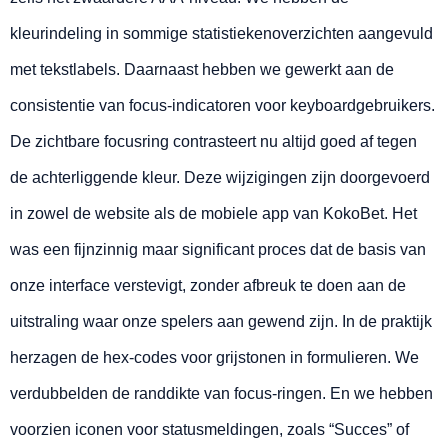
kleurindeling in sommige statistiekenoverzichten aangevuld
met tekstlabels. Daarnaast hebben we gewerkt aan de
consistentie van focus-indicatoren voor keyboardgebruikers.
De zichtbare focusring contrasteert nu altijd goed af tegen
de achterliggende kleur. Deze wijzigingen zijn doorgevoerd
in zowel de website als de mobiele app van KokoBet. Het
was een fijnzinnig maar significant proces dat de basis van
onze interface verstevigt, zonder afbreuk te doen aan de
uitstraling waar onze spelers aan gewend zijn. In de praktijk
herzagen de hex-codes voor grijstonen in formulieren. We
verdubbelden de randdikte van focus-ringen. En we hebben
voorzien iconen voor statusmeldingen, zoals “Succes” of