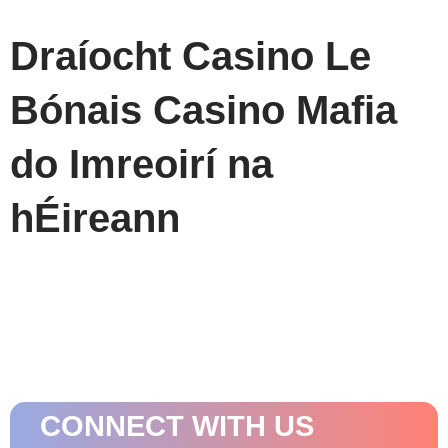
Draíocht Casino Le
Bónais Casino Mafia
do Imreoirí na
hÉireann
CONNECT WITH US