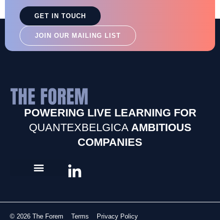
GET IN TOUCH
JOIN OUR MAILING LIST
POWERING LIVE LEARNING FOR
QUANTEXBELGICA
AMBITIOUS
COMPANIES
© 2026 The Forem
Terms
Privacy Policy