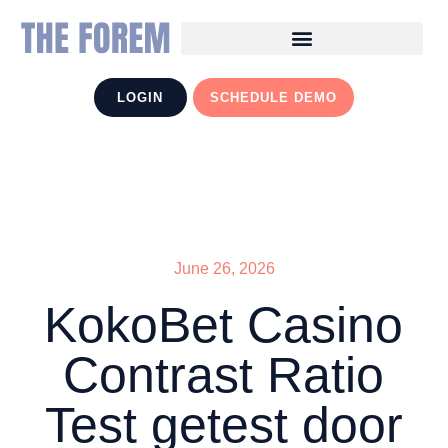
LOGIN
SCHEDULE DEMO
June 26, 2026
KokoBet Casino
Contrast Ratio
Test getest door