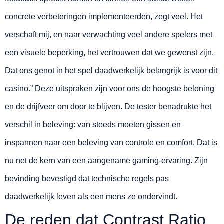
concrete verbeteringen implementeerden, zegt veel. Het
verschaft mij, en naar verwachting veel andere spelers met
een visuele beperking, het vertrouwen dat we gewenst zijn.
Dat ons genot in het spel daadwerkelijk belangrijk is voor dit
casino.” Deze uitspraken zijn voor ons de hoogste beloning
en de drijfveer om door te blijven. De tester benadrukte het
verschil in beleving: van steeds moeten gissen en
inspannen naar een beleving van controle en comfort. Dat is
nu net de kern van een aangename gaming-ervaring. Zijn
bevinding bevestigd dat technische regels pas
daadwerkelijk leven als een mens ze ondervindt.
De reden dat Contrast Ratio